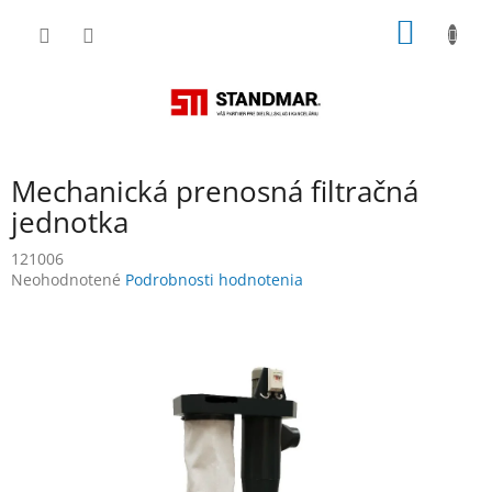
Prejsť
NÁKU
na
obsah
KOŠÍK
Mechanická prenosná filtračná
jednotka
121006
Priemerné
Neohodnotené
Podrobnosti hodnotenia
hodnotenie
produktu
je
0,0
z
5
hviezdičiek.