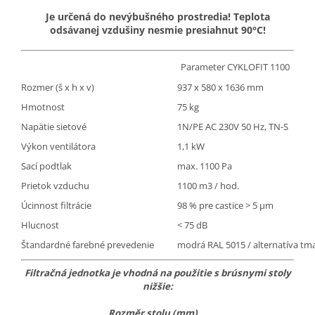
Je určená do nevýbušného prostredia! Teplota
odsávanej vzdušiny nesmie presiahnut 90°C!
Parameter CYKLOFIT 1100
Rozmer (š x h x v)
937 x 580 x 1636 mm
Hmotnost
75 kg
Napätie sietové
1N/PE AC 230V 50 Hz, TN-S
Výkon ventilátora
1,1 kW
Sací podtlak
max. 1100 Pa
Prietok vzduchu
1100 m3 / hod.
Úcinnost filtrácie
98 % pre castice > 5 μm
Hlucnost
< 75 dB
Štandardné farebné prevedenie
modrá RAL 5015 / alternatíva tm
Filtračná jednotka je vhodná na použitie s brúsnymi stoly
nižšie:
Rozměr stolu (mm)