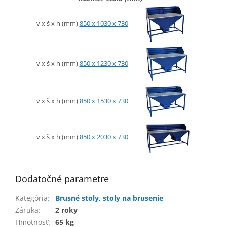
v x š x h (mm)
850 x 1030 x 730
v x š x h (mm)
850 x 1230 x 730
v x š x h (mm)
850 x 1530 x 730
v x š x h (mm)
850 x 2030 x 730
Dodatočné parametre
Kategória
:
Brusné stoly, stoly na brusenie
Záruka
:
2 roky
Hmotnosť
:
65 kg