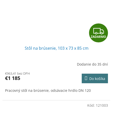
Z
ZADARMO
A
Stôl na brúsenie, 103 x 73 x 85 cm
D
A
Dodanie do 35 dní
R
€963,41 bez DPH
€1 185
Do košíka
M
Pracovný stôl na brúsenie, odsávacie hrdlo DN 120
O
Kód:
121003