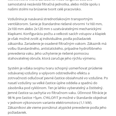
samostatná nezávislá filtračná jednotka, alebo môže spolu s
našimi stolmi na brúsenie tvorit celé pracovisko.
Vzdušnina je nasávaná strednotlakovým transportným
ventilátorom. Sanie je štandardne riešené otvormi 1x160 mm,
2x100 mm alebo 2x120 mm s uzatváratelnými mechanickými
klapkami. Konfiguráciu počtu a velkosti sacích vstupov a klapiek
je však možné zvolit aj individuálne, podla požiadaviek
zákazníka. Zariadenie je osadené filtračným vakom. Zákazník má
volbu štandardného, antistatického, prípadne hydrofóbneho
prevedenia vaku. Jeho uchytenie je riešené pomocou
stahovatelnej obruče, ktorá zaručuje jeho rýchlu výmenu.
Systém je vďaka svojmu tvaru schopný usmerňovat prúdenie
odsávanej vzdušiny a vplyvom odstredivého efektu a
zotrvačnosti odlučovať pevné častice obsiahnuté vo vzdušine. Po
nasatí vzdušiny sa velké častice úplne oddelia a spadnú do
zásobníka pod cyklónom. Ten je lahko vyberatelný a čistitelný.
Jemné častice sa zachytia vo filtračnom vaku. Účinnost filtrácie je
98 % pre častice >5μm. CYKLOFIT je možné v štandarde objednat
v jednom výkonovom variante elektromotora (1,1 kW).
Zákazníkovi ale vieme ponúknut atypické prevedenie podla jeho
požiadaviek.