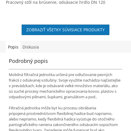
Pracovný stôl na brúsenie, odsávacie hrdlo DN 120
O
ZOBRAZIŤ VŠETKY SÚVISIACE PRODUKTY
Popis
Diskusia
Podrobný popis
Mobilná filtračná jednotka určená pre odlučovanie pevných
frakcií z odsávanej vzdušiny. Svoje využitie nachádza najčastejšie
v prevádzkach, kde je odsávané velké množstvo materiálu, ako
sú suché procesy mechanického opracovania kovov, plastov s
odpadovými pilinami, šupkami, granulátom a pod..
Filtračná jednotka môže byt ku procesu obrábania
pripojená prostredníctvom flexibilnej hadice bud napriamo,
alebo nepriamo, kedy flexibilná hadica vyústuje do otočného
pantografického ramena zakončneného odsávacím sopúchom
llievikovitého tvaru. Zariadenie môže fungovat bud ako