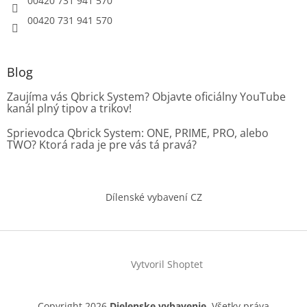
00420 731 941 570
00420 731 941 570
Blog
Zaujíma vás Qbrick System? Objavte oficiálny YouTube
kanál plný tipov a trikov!
Sprievodca Qbrick System: ONE, PRIME, PRO, alebo
TWO? Ktorá rada je pre vás tá pravá?
Dílenské vybavení CZ
Vytvoril Shoptet
Copyright 2026
Dielenske vybavenie
. Všetky práva