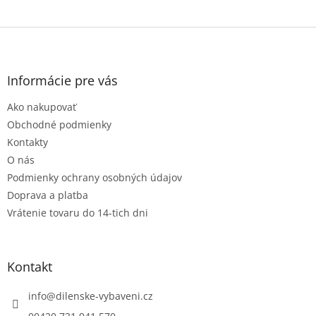
Z
á
p
ä
Informácie pre vás
t
Ako nakupovať
i
e
Obchodné podmienky
Kontakty
O nás
Podmienky ochrany osobných údajov
Doprava a platba
Vrátenie tovaru do 14-tich dni
Kontakt
info
@
dilenske-vybaveni.cz