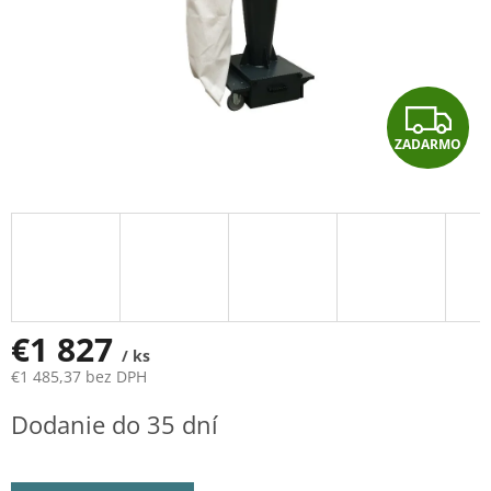
Z
ZADARMO
A
D
A
R
M
€1 827
/ ks
€1 485,37 bez DPH
O
Jednotková
Dodanie do 35 dní
cena: