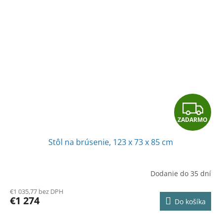
Z
ZADARMO
A
Stôl na brúsenie, 123 x 73 x 85 cm
D
A
Dodanie do 35 dní
R
€1 035,77 bez DPH
€1 274
Do košíka
M