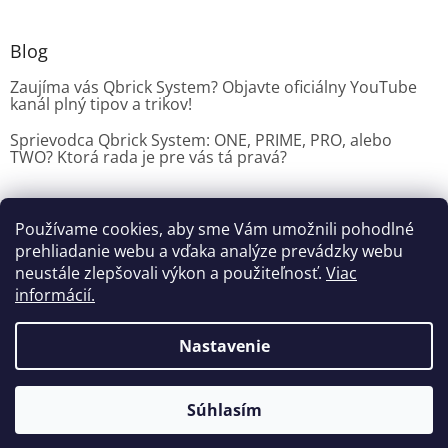
Blog
Zaujíma vás Qbrick System? Objavte oficiálny YouTube
kanál plný tipov a trikov!
Sprievodca Qbrick System: ONE, PRIME, PRO, alebo
TWO? Ktorá rada je pre vás tá pravá?
Používame cookies, aby sme Vám umožnili pohodlné
Dílenské vybavení CZ
prehliadanie webu a vďaka analýze prevádzky webu
neustále zlepšovali výkon a použiteľnosť.
Viac
informácií.
Vytvoril Shoptet
Nastavenie
Copyright 2026
Dielenske vybavenie
. Všetky práva
Súhlasím
vyhradené.