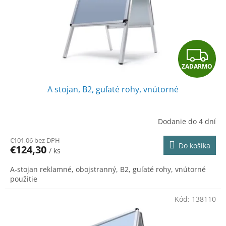
o
o
d
v
u
k
t
Z
o
v
ZADARMO
A
A stojan, B2, guľaté rohy, vnútorné
D
A
Dodanie do 4 dní
R
€101,06 bez DPH
Do košíka
€124,30
/ ks
M
A-stojan reklamné, obojstranný, B2, guľaté rohy, vnútorné
O
použitie
Kód:
138110