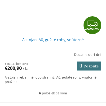
Z
ZADARMO
A
A stojan, A0, guľaté rohy, vnútorné
D
A
Dodanie do 4 dní
R
€163,33 bez DPH
Do košíka
€200,90
/ ks
M
A-stojan reklamné, obojstranný, A0, guľaté rohy, vnútorné
O
použitie
6
položiek celkom
O
v
l
Z