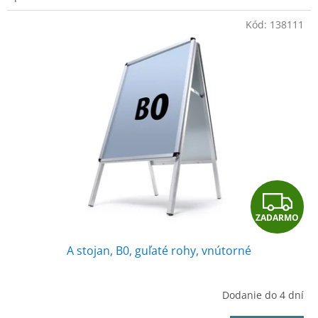
O
Kód:
138111
Z
ZADARMO
A
A stojan, B0, guľaté rohy, vnútorné
D
A
Dodanie do 4 dní