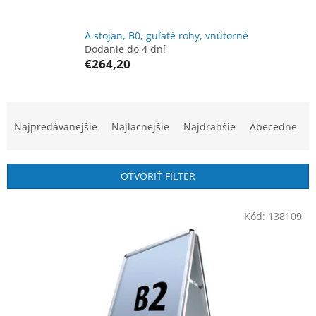
A stojan, B0, guľaté rohy, vnútorné
Dodanie do 4 dní
€264,20
R
a
Najpredávanejšie
Najlacnejšie
Najdrahšie
Abecedne
d
e
n
OTVORIŤ FILTER
i
e
V
p
Kód:
138109
ý
r
p
o
i
d
s
u
p
k
r
t