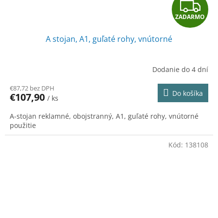
Z
ZADARMO
A
A stojan, A1, guľaté rohy, vnútorné
D
A
Dodanie do 4 dní
R
€87,72 bez DPH
Do košíka
€107,90
/ ks
M
A-stojan reklamné, obojstranný, A1, guľaté rohy, vnútorné
O
použitie
Kód:
138108