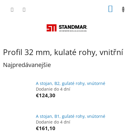
Prejsť
NÁKU
na
obsah
KOŠÍK
Profil 32 mm, kulaté rohy, vnitřní
Najpredávanejšie
A stojan, B2, guľaté rohy, vnútorné
Dodanie do 4 dní
€124,30
A stojan, B1, guľaté rohy, vnútorné
Dodanie do 4 dní
€161,10