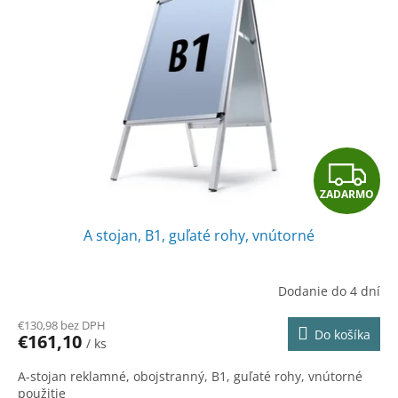
Z
ZADARMO
A
A stojan, B1, guľaté rohy, vnútorné
D
A
Dodanie do 4 dní
R
€130,98 bez DPH
Do košíka
€161,10
/ ks
M
A-stojan reklamné, obojstranný, B1, guľaté rohy, vnútorné
použitie