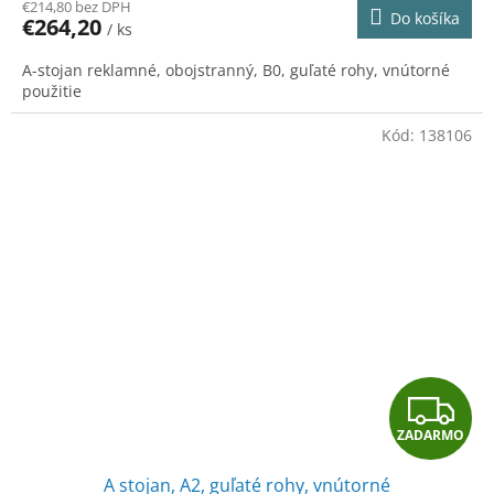
R
€214,80 bez DPH
Do košíka
€264,20
/ ks
M
A-stojan reklamné, obojstranný, B0, guľaté rohy, vnútorné
O
použitie
Kód:
138106
Z
ZADARMO
A
A stojan, A2, guľaté rohy, vnútorné