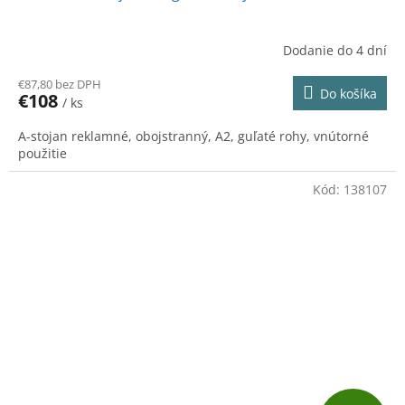
D
A
Dodanie do 4 dní
R
€87,80 bez DPH
Do košíka
€108
/ ks
M
A-stojan reklamné, obojstranný, A2, guľaté rohy, vnútorné
O
použitie
Kód:
138107