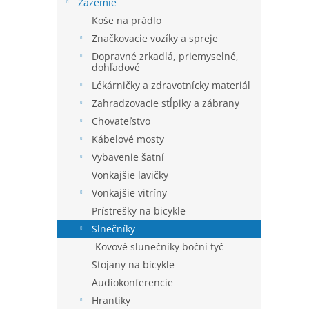
e
Zázemie
l
Koše na prádlo
Značkovacie vozíky a spreje
Dopravné zrkadlá, priemyselné,
dohľadové
Lékárničky a zdravotnícky materiál
Zahradzovacie stĺpiky a zábrany
Chovateľstvo
Kábelové mosty
Vybavenie šatní
Vonkajšie lavičky
Vonkajšie vitríny
Prístrešky na bicykle
Slnečníky
Kovové slunečníky boční tyč
Stojany na bicykle
Audiokonferencie
Hrantíky