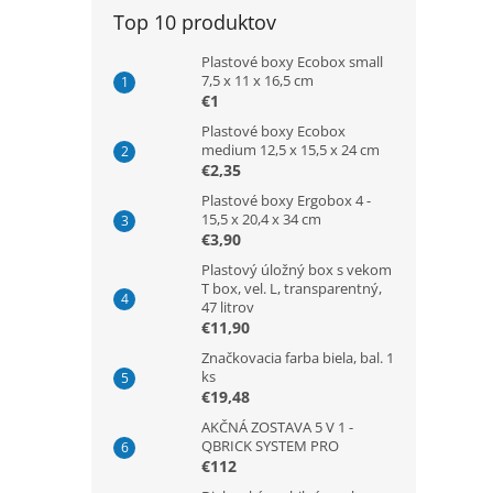
Top 10 produktov
Plastové boxy Ecobox small
7,5 x 11 x 16,5 cm
€1
Plastové boxy Ecobox
medium 12,5 x 15,5 x 24 cm
€2,35
Plastové boxy Ergobox 4 -
15,5 x 20,4 x 34 cm
€3,90
Plastový úložný box s vekom
T box, vel. L, transparentný,
47 litrov
€11,90
Značkovacia farba biela, bal. 1
ks
€19,48
AKČNÁ ZOSTAVA 5 V 1 -
QBRICK SYSTEM PRO
€112