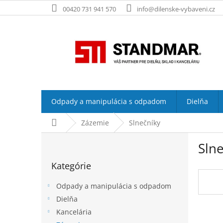
Prejsť
00420 731 941 570
info@dilenske-vybaveni.cz
na
obsah
Odpady a manipulácia s odpadom
Dielňa
Domov
Zázemie
Slnečníky
B
Sln
o
Preskočiť
č
Kategórie
kategórie
n
ý
Odpady a manipulácia s odpadom
p
Dielňa
a
Kancelária
n