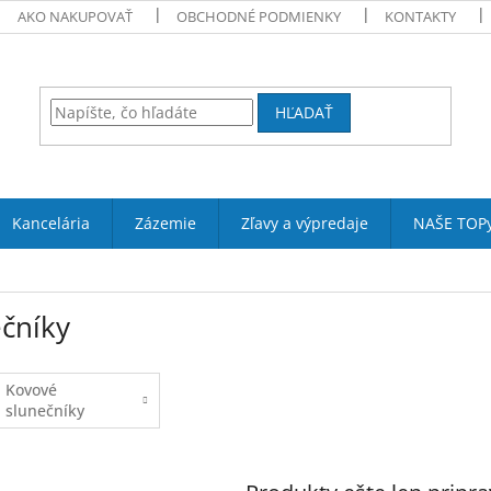
AKO NAKUPOVAŤ
OBCHODNÉ PODMIENKY
KONTAKTY
HĽADAŤ
Kancelária
Zázemie
Zľavy a výpredaje
NAŠE TOP
ečníky
Kovové
slunečníky
boční tyč