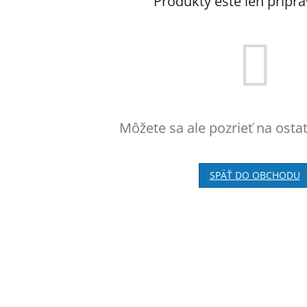
Produkty ešte len pripr
Môžete sa ale pozrieť na osta
SPÄŤ DO OBCHODU