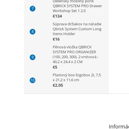
Dielenský mobilný ponk
QBRICK SYSTEM PRO Drawer
Workshop Set 1 2.0
€134
Súprava držiakov na náradie
Qbrick System Custom Long
Items Holder
€16
Pěnová vložka QBRICK
SYSTEM PRO ORGANIZER
(100, 200, 300), 2-vrstvová -
40,2 x 24,4 x 2 CM
€5
Plastový box Ergobox 2L 7,5
x 21,2 x 11,6 cm
€2,05
Z
á
p
ä
t
Informác
i