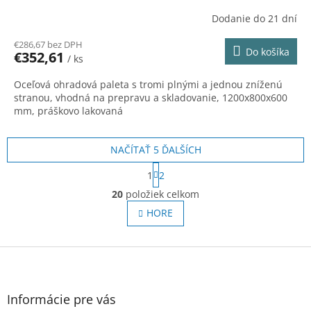
A
Dodanie do 21 dní
R
€286,67 bez DPH
Do košíka
€352,61
/ ks
M
Oceľová ohradová paleta s tromi plnými a jednou zníženú
O
stranou, vhodná na prepravu a skladovanie, 1200x800x600
mm, práškovo lakovaná
NAČÍTAŤ 5 ĎALŠÍCH
S
1
2
t
O
r
20
položiek celkom
v
á
l
HORE
n
á
k
o
d
v
Z
a
a
c
á
n
i
p
i
e
ä
e
Informácie pre vás
p