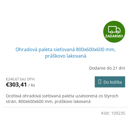
Z
ZADARMO
A
Ohradová paleta sieťovaná 800x600x600 mm,
D
práškovo lakovaná
A
Dodanie do 21 dní
R
€246,67 bez DPH
Do košíka
€303,41
/ ks
M
Oceľová ohradová sieťovaná paleta uzatvorená zo štyroch
O
strán, 800x600x600 mm, práškovo lakovaná
Kód:
109235