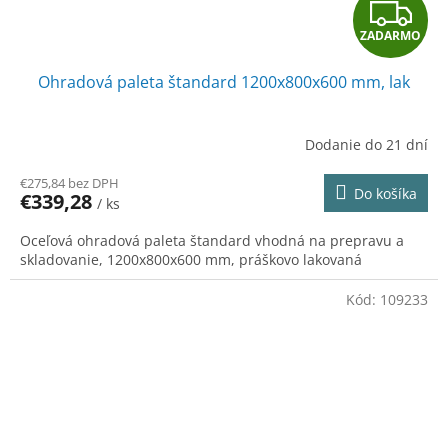
Z
ZADARMO
A
Ohradová paleta štandard 1200x800x600 mm, lak
D
A
Dodanie do 21 dní
R
€275,84 bez DPH
Do košíka
€339,28
/ ks
M
Oceľová ohradová paleta štandard vhodná na prepravu a
O
skladovanie, 1200x800x600 mm, práškovo lakovaná
Kód:
109233