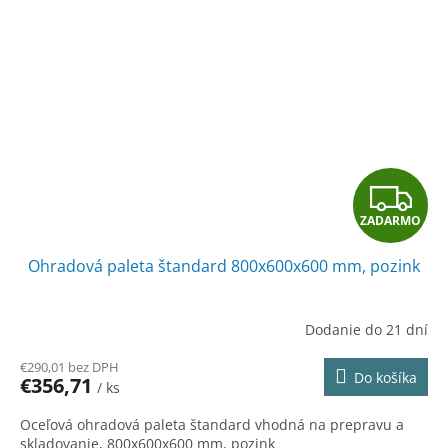
Z
ZADARMO
A
Ohradová paleta štandard 800x600x600 mm, pozink
D
A
Dodanie do 21 dní
R
€290,01 bez DPH
Do košíka
€356,71
/ ks
M
Oceľová ohradová paleta štandard vhodná na prepravu a
skladovanie, 800x600x600 mm, pozink