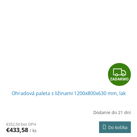
Z
ZADARMO
A
Ohradová paleta s ližinami 1200x800x630 mm, lak
D
A
Dodanie do 21 dní
R
€352,50 bez DPH
Do košíka
€433,58
/ ks
M