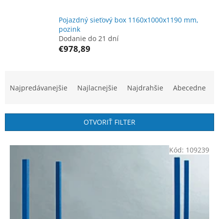
Pojazdný sieťový box 1160x1000x1190 mm,
pozink
Dodanie do 21 dní
€978,89
R
a
Najpredávanejšie
Najlacnejšie
Najdrahšie
Abecedne
d
e
n
OTVORIŤ FILTER
i
e
V
p
Kód:
109239
ý
r
p
o
i
d
s
u
p
k
r
t