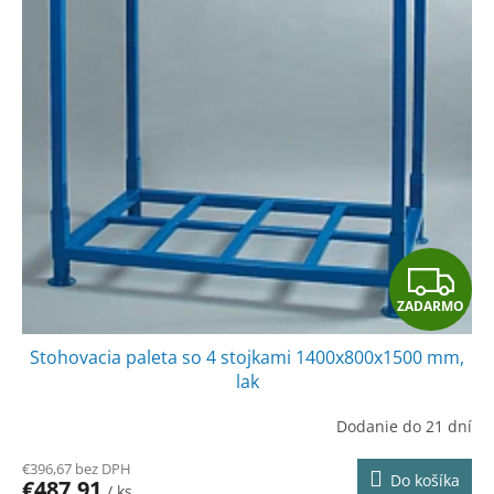
o
o
d
v
u
k
t
o
v
Z
ZADARMO
A
Stohovacia paleta so 4 stojkami 1400x800x1500 mm,
D
lak
A
Dodanie do 21 dní
R
€396,67 bez DPH
Do košíka
€487,91
/ ks