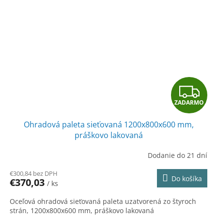
Z
ZADARMO
A
Ohradová paleta sieťovaná 1200x800x600 mm,
D
práškovo lakovaná
A
Dodanie do 21 dní
R
€300,84 bez DPH
Do košíka
€370,03
/ ks
M
Oceľová ohradová sieťovaná paleta uzatvorená zo štyroch
O
strán, 1200x800x600 mm, práškovo lakovaná