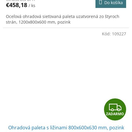
Do košíka
€458,18
/ ks
M
Oceľová ohradová sieťovaná paleta uzatvorená zo štyroch
O
strán, 1200x800x600 mm, pozink
Kód:
109227
Z
ZADARMO
A
Ohradová paleta s ližinami 800x600x630 mm, pozink