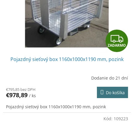
Z
ZADARMO
A
Pojazdný sieťový box 1160x1000x1190 mm, pozink
D
A
Dodanie do 21 dní
R
€795,85 bez DPH
Do košíka
€978,89
/ ks
M
Pojazdný sieťový box 1160x1000x1190 mm, pozink
O
Kód:
109223