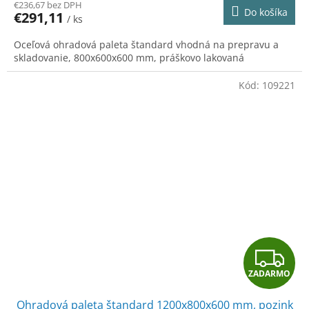
R
€236,67 bez DPH
Do košíka
€291,11
/ ks
M
Oceľová ohradová paleta štandard vhodná na prepravu a
O
skladovanie, 800x600x600 mm, práškovo lakovaná
Kód:
109221
Z
ZADARMO
A
Ohradová paleta štandard 1200x800x600 mm, pozink