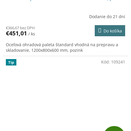
D
A
Dodanie do 21 dní
R
€366,67 bez DPH
Do košíka
€451,01
/ ks
M
Oceľová ohradová paleta štandard vhodná na prepravu a
O
skladovanie, 1200x800x600 mm, pozink
Kód:
109241
Tip