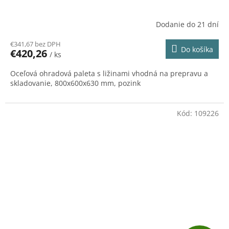
D
A
Dodanie do 21 dní
R
€341,67 bez DPH
Do košíka
€420,26
/ ks
M
Oceľová ohradová paleta s ližinami vhodná na prepravu a
O
skladovanie, 800x600x630 mm, pozink
Kód:
109226