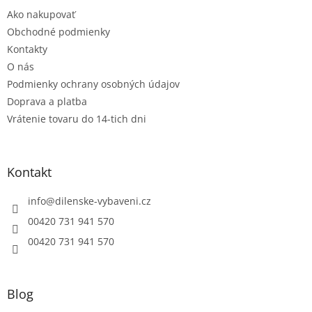
t
r
Ako nakupovať
i
v
e
Obchodné podmienky
k
y
Kontakty
v
O nás
ý
Podmienky ochrany osobných údajov
p
i
Doprava a platba
s
Vrátenie tovaru do 14-tich dni
u
Kontakt
info
@
dilenske-vybaveni.cz
00420 731 941 570
00420 731 941 570
Blog