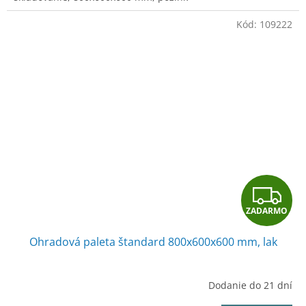
O
Kód:
109222
Z
ZADARMO
A
Ohradová paleta štandard 800x600x600 mm, lak
D
A
Dodanie do 21 dní