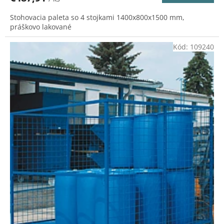
M
Stohovacia paleta so 4 stojkami 1400x800x1500 mm,
O
práškovo lakované
Kód:
109240