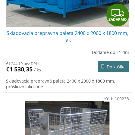
Z
ZADARMO
A
Skladovacia prepravná paleta 2400 x 2000 x 1800 mm,
D
lak
A
Dodanie do 21 dní
R
€1 244,19 bez DPH
Do košíka
€1 530,35
/ ks
M
Skladovacia prepravná paleta 2400 x 2000 x 1800 mm,
O
práškovo lakované
Kód:
109238