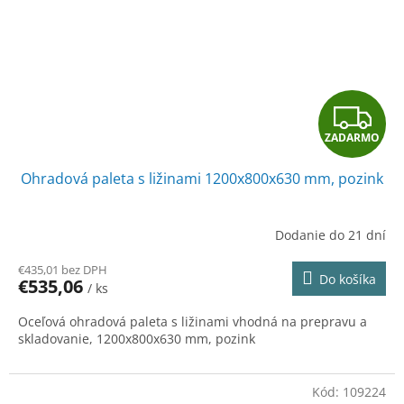
Z
ZADARMO
A
Ohradová paleta s ližinami 1200x800x630 mm, pozink
D
A
Dodanie do 21 dní
R
€435,01 bez DPH
Do košíka
€535,06
/ ks
M
Oceľová ohradová paleta s ližinami vhodná na prepravu a
O
skladovanie, 1200x800x630 mm, pozink
Kód:
109224