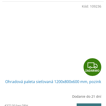
Kód:
109236
Z
ZADARMO
A
Ohradová paleta sieťovaná 1200x800x600 mm, pozink
D
A
Dodanie do 21 dní
R
€372,50 bez DPH