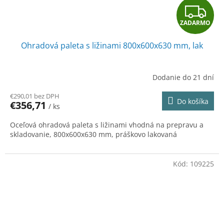
Z
ZADARMO
A
Ohradová paleta s ližinami 800x600x630 mm, lak
D
A
Dodanie do 21 dní
R
€290,01 bez DPH
Do košíka
€356,71
/ ks
M
Oceľová ohradová paleta s ližinami vhodná na prepravu a
O
skladovanie, 800x600x630 mm, práškovo lakovaná
Kód:
109225