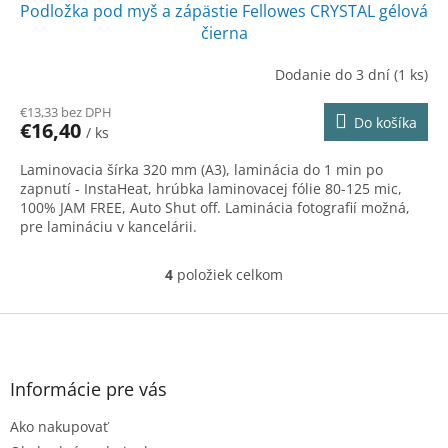
Podložka pod myš a zápästie Fellowes CRYSTAL gélová
čierna
Dodanie do 3 dní
(1 ks)
€13,33 bez DPH
Do košíka
€16,40
/ ks
Laminovacia šírka 320 mm (A3), laminácia do 1 min po
zapnutí - InstaHeat, hrúbka laminovacej fólie 80-125 mic,
100% JAM FREE, Auto Shut off. Laminácia fotografií možná,
pre lamináciu v kancelárii.
4
položiek celkom
O
v
l
Z
á
á
d
p
a
ä
Informácie pre vás
c
t
i
Ako nakupovať
i
e