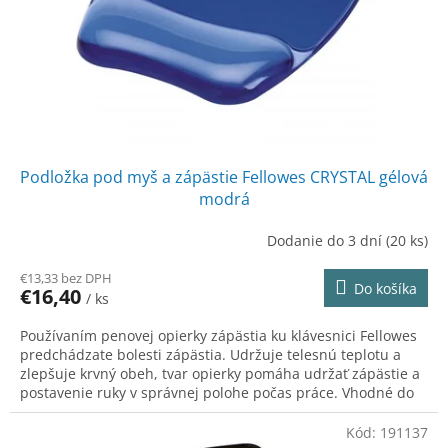
o
o
d
v
u
k
t
o
v
Podložka pod myš a zápästie Fellowes CRYSTAL gélová
modrá
Dodanie do 3 dní
(20 ks)
€13,33 bez DPH
Do košíka
€16,40
/ ks
Používaním penovej opierky zápästia ku klávesnici Fellowes
predchádzate bolesti zápästia. Udržuje telesnú teplotu a
zlepšuje krvný obeh, tvar opierky pomáha udržať zápästie a
postavenie ruky v správnej polohe počas práce. Vhodné do
kancelárie aj domácnosti.
Kód:
191137