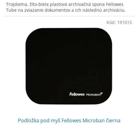
Trojdielna, žlto-biela plastová archivačná spona Fellowes
Tube na zviazanie dokumentov a ich následnú archiváciu.
Kód:
191015
Podložka pod myš Fellowes Microban čierna