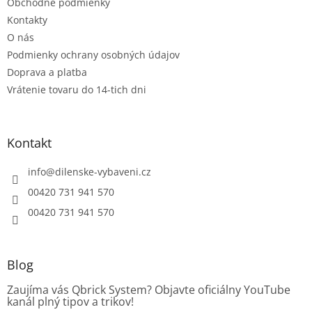
e
p
Obchodné podmienky
r
Kontakty
v
O nás
k
Podmienky ochrany osobných údajov
y
v
Doprava a platba
ý
Vrátenie tovaru do 14-tich dni
p
i
s
u
Kontakt
info
@
dilenske-vybaveni.cz
00420 731 941 570
00420 731 941 570
Blog
Zaujíma vás Qbrick System? Objavte oficiálny YouTube
kanál plný tipov a trikov!