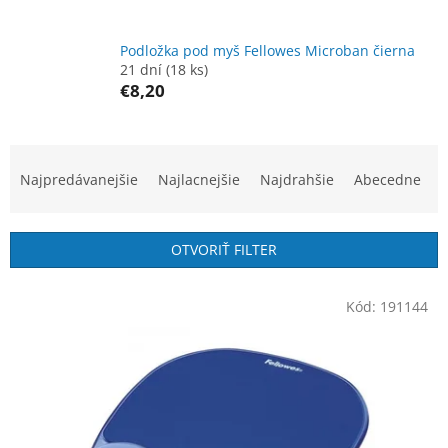
Podložka pod myš Fellowes Microban čierna
21 dní
(18 ks)
€8,20
R
a
Najpredávanejšie
Najlacnejšie
Najdrahšie
Abecedne
d
e
n
OTVORIŤ FILTER
i
e
V
p
Kód:
191144
ý
r
p
o
i
d
s
u
p
k
r
t