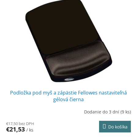
Podložka pod myš a zápästie Fellowes nastaviteľná
gélová čierna
Dodanie do 3 dní
(9 ks)
€17,50 bez DPH
Do košíka
€21,53
/ ks