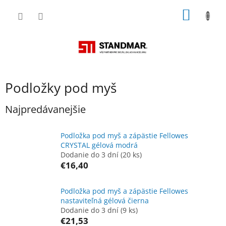
Prejsť
NÁKU
na
obsah
KOŠÍK
Podložky pod myš
Najpredávanejšie
Podložka pod myš a zápästie Fellowes
CRYSTAL gélová modrá
Dodanie do 3 dní
(20 ks)
€16,40
Podložka pod myš a zápästie Fellowes
nastaviteľná gélová čierna
Dodanie do 3 dní
(9 ks)
€21,53