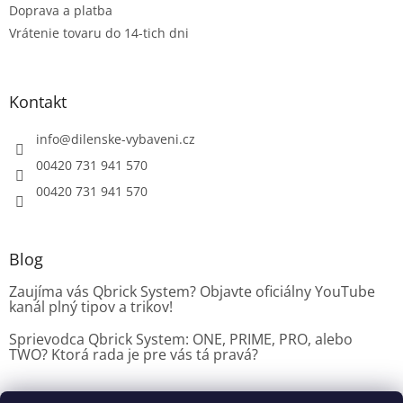
v
Doprava a platba
ý
Vrátenie tovaru do 14-tich dni
p
i
s
u
Kontakt
info
@
dilenske-vybaveni.cz
00420 731 941 570
00420 731 941 570
Blog
Zaujíma vás Qbrick System? Objavte oficiálny YouTube
kanál plný tipov a trikov!
Sprievodca Qbrick System: ONE, PRIME, PRO, alebo
TWO? Ktorá rada je pre vás tá pravá?