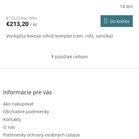
A
14 dní
R
€173,33 bez DPH
Do košíka
€213,20
/ ks
M
Vonkajšia kovová rohož komplet (rám, rošt, vanička)
O
1
položiek celkom
O
v
l
Z
á
á
d
p
a
ä
Informácie pre vás
c
t
i
Ako nakupovať
i
e
e
p
Obchodné podmienky
r
Kontakty
v
O nás
k
Podmienky ochrany osobných údajov
y