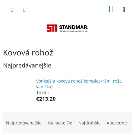
Prejsť
NÁKU
na
obsah
KOŠÍK
Kovová rohož
Najpredávanejšie
Vonkajšia kovová rohož komplet (rám, rošt,
vanička)
14 dní
€213,20
R
a
Najpredávanejšie
Najlacnejšie
Najdrahšie
Abecedne
d