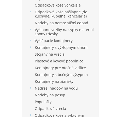
e
Odpadkové koše vonkajšie
l
Odpadkové koše nášľapné (do
kuchyne, kúpeľne, kancelárie)
Nádoby na nemocničný odpad
Vyklopne voziky na sypky material
spony triesky
Vyklápacie kontajnery
Kontajnery s výklopným dnom
Stojany na vrecia
Plastové a kovové popolnice
Kontajnery pre otočné vidlice
Kontajnery s bočným výsypom
Kontajnery na žiarivky
Nádrže, nádoby na vodu
Nádoby na posyp
Popolníky
Odpadkové vrecia
Odpadkové koše s výkyvným