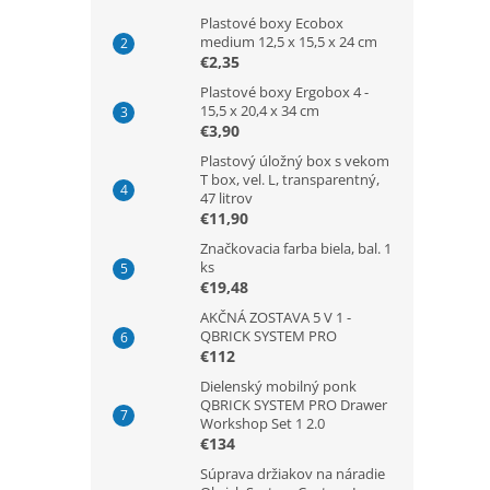
Plastové boxy Ecobox
medium 12,5 x 15,5 x 24 cm
€2,35
Plastové boxy Ergobox 4 -
15,5 x 20,4 x 34 cm
€3,90
Plastový úložný box s vekom
T box, vel. L, transparentný,
47 litrov
€11,90
Značkovacia farba biela, bal. 1
ks
€19,48
AKČNÁ ZOSTAVA 5 V 1 -
QBRICK SYSTEM PRO
€112
Dielenský mobilný ponk
QBRICK SYSTEM PRO Drawer
Workshop Set 1 2.0
€134
Súprava držiakov na náradie