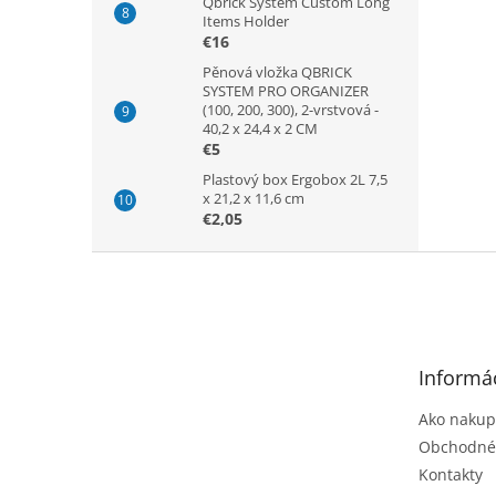
Qbrick System Custom Long
Items Holder
€16
Pěnová vložka QBRICK
SYSTEM PRO ORGANIZER
(100, 200, 300), 2-vrstvová -
40,2 x 24,4 x 2 CM
€5
Plastový box Ergobox 2L 7,5
x 21,2 x 11,6 cm
€2,05
Z
á
p
ä
t
Informác
i
e
Ako nakup
Obchodné
Kontakty