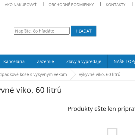
AKO NAKUPOVAŤ
OBCHODNÉ PODMIENKY
KONTAKTY
HĽADAŤ
Kancelária
Zázemie
Zľavy a výpredaje
NAŠE TOP
dpadkové koše s výkyvným vekom
výkyvné víko, 60 litrů
vné víko, 60 litrů
Produkty ešte len pripr