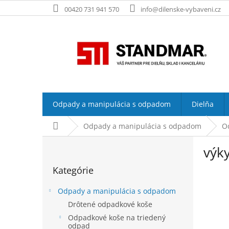
Prejsť
00420 731 941 570
info@dilenske-vybaveni.cz
na
obsah
Odpady a manipulácia s odpadom
Dielňa
Domov
Odpady a manipulácia s odpadom
O
B
výky
o
Preskočiť
č
Kategórie
kategórie
n
ý
Odpady a manipulácia s odpadom
p
Drôtené odpadkové koše
a
Odpadkové koše na triedený
n
odpad