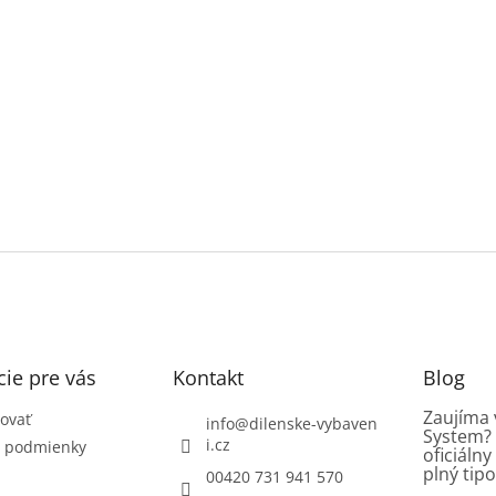
ie pre vás
Kontakt
Blog
Zaujíma 
ovať
info
@
dilenske-vybaven
System? 
i.cz
 podmienky
oficiáln
plný tipo
00420 731 941 570