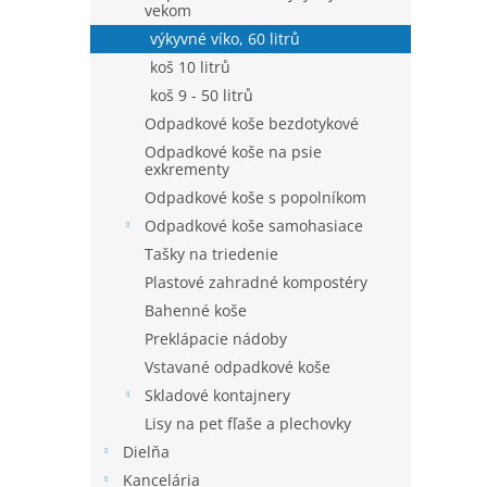
vekom
výkyvné víko, 60 litrů
koš 10 litrů
koš 9 - 50 litrů
Odpadkové koše bezdotykové
Odpadkové koše na psie
exkrementy
Odpadkové koše s popolníkom
Odpadkové koše samohasiace
Tašky na triedenie
Plastové zahradné kompostéry
Bahenné koše
Preklápacie nádoby
Vstavané odpadkové koše
Skladové kontajnery
Lisy na pet fľaše a plechovky
Dielňa
Kancelária