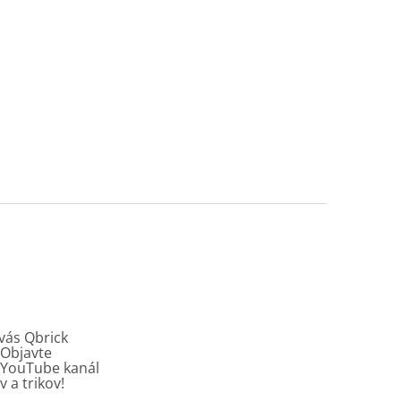
vás Qbrick
Objavte
y YouTube kanál
v a trikov!