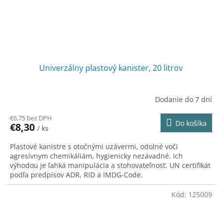
Univerzálny plastový kanister, 20 litrov
Dodanie do 7 dní
€6,75 bez DPH
Do košíka
€8,30
/ ks
Plastové kanistre s otočnými uzávermi, odolné voči
agresívnym chemikáliám, hygienicky nezávadné. Ich
výhodou je ľahká manipulácia a stohovateľnosť. UN certifikát
podľa predpisov ADR, RID a IMDG-Code.
Kód:
125009