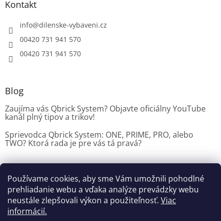
Kontakt
info
@
dilenske-vybaveni.cz
00420 731 941 570
00420 731 941 570
Blog
Zaujíma vás Qbrick System? Objavte oficiálny YouTube
kanál plný tipov a trikov!
Sprievodca Qbrick System: ONE, PRIME, PRO, alebo
TWO? Ktorá rada je pre vás tá pravá?
Používame cookies, aby sme Vám umožnili pohodlné
Dílenské vybavení CZ
prehliadanie webu a vďaka analýze prevádzky webu
neustále zlepšovali výkon a použiteľnosť.
Viac
informácií.