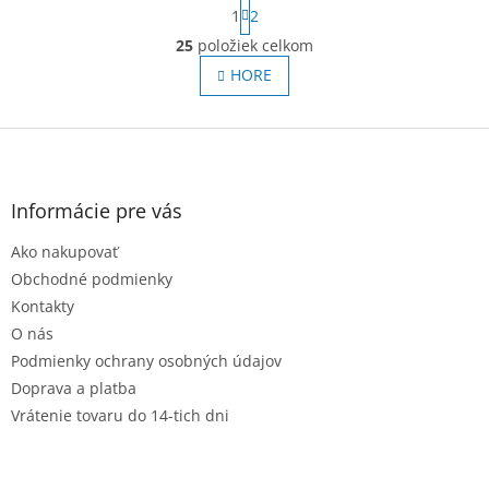
S
1
2
t
O
r
25
položiek celkom
v
á
l
HORE
n
á
k
o
d
v
Z
a
a
c
á
n
i
p
i
e
ä
e
Informácie pre vás
p
t
r
Ako nakupovať
i
v
e
Obchodné podmienky
k
y
Kontakty
v
O nás
ý
Podmienky ochrany osobných údajov
p
i
Doprava a platba
s
Vrátenie tovaru do 14-tich dni
u