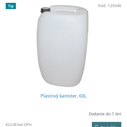
V
p
Kód:
125046
Tip
ý
r
p
o
i
d
s
u
p
k
r
t
o
o
d
v
u
k
t
o
v
Plastový kanister, 60L
Dodanie do 7 dní
€23,58 bez DPH