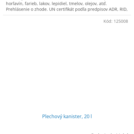
horľavín, farieb, lakov, lepidiel, tmelov, olejov, atď.
Prehlásenie o zhode. UN certifikát podľa predpisov ADR, RID,
IATA-DGR, IMDG.
Kód:
125008
Plechový kanister, 20 l