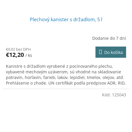
Plechový kanister s držadlom, 5 l
Dodanie do 7 dní
€9,92 bez DPH
Do košíka
€12,20
/ ks
Kanistre s držadlom vyrobené z pocínovaného plechu,
vybavené mechovým uzáverom, sú vhodné na skladovanie
potravín, horľavín, farieb, lakov, lepidiel, tmelov, olejov, atď.
Prehlásenie o zhode. UN certifikát podľa predpisov ADR, RID,
IATA-DGR, IMDG.
Kód:
125043