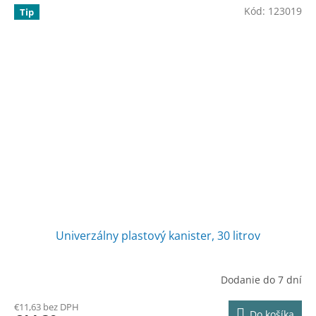
Kód:
123019
Tip
Univerzálny plastový kanister, 30 litrov
Dodanie do 7 dní
€11,63 bez DPH
Do košíka