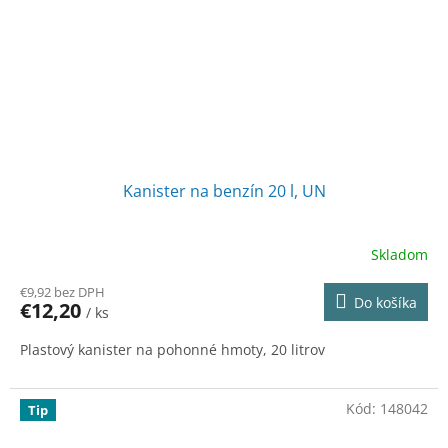
Kanister na benzín 20 l, UN
Skladom
€9,92 bez DPH
Do košíka
€12,20
/ ks
Plastový kanister na pohonné hmoty, 20 litrov
Kód:
148042
Tip