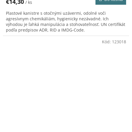
€14,30
/ ks
Plastové kanistre s otočnými uzávermi, odolné voči
agresívnym chemikáliám, hygienicky nezávadné. Ich
výhodou je ľahká manipulácia a stohovateľnosť. UN certifikát
podľa predpisov ADR, RID a IMDG-Code.
Kód:
123018