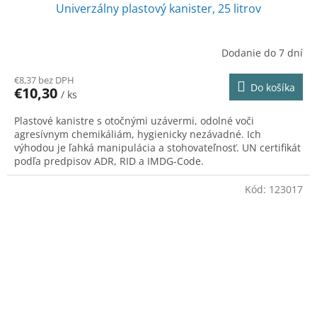
Univerzálny plastový kanister, 25 litrov
Dodanie do 7 dní
€8,37 bez DPH
Do košíka
€10,30
/ ks
Plastové kanistre s otočnými uzávermi, odolné voči
agresívnym chemikáliám, hygienicky nezávadné. Ich
výhodou je ľahká manipulácia a stohovateľnosť. UN certifikát
podľa predpisov ADR, RID a IMDG-Code.
Kód:
123017