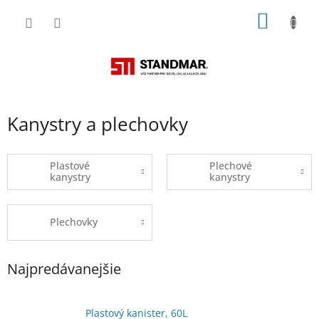
Prejsť
NÁKU
na
obsah
KOŠÍK
Kanystry a plechovky
Plastové
Plechové
kanystry
kanystry
Plechovky
Najpredávanejšie
Plastový kanister, 60L