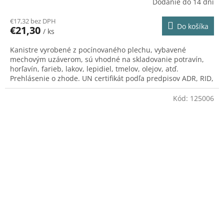
Dodanie do 14 dní
€17,32 bez DPH
Do košíka
€21,30
/ ks
Kanistre vyrobené z pocínovaného plechu, vybavené
mechovým uzáverom, sú vhodné na skladovanie potravín,
horľavín, farieb, lakov, lepidiel, tmelov, olejov, atď.
Prehlásenie o zhode. UN certifikát podľa predpisov ADR, RID,
IATA-DGR, IMDG.
Kód:
125006