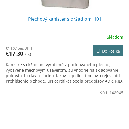
Plechový kanister s držadlom, 10 l
Skladom
€14,07 bez DPH
Do košíka
€17,30
/ ks
Kanistre s držadlom vyrobené z pocínovaného plechu,
vybavené mechovým uzáverom, sú vhodné na skladovanie
potravín, horľavín, farieb, lakov, lepidiel, tmelov, olejov, atď.
Prehlásenie o zhode. UN certifikát podľa predpisov ADR, RID,
IATA-DGR, IMDG.
Kód:
148045