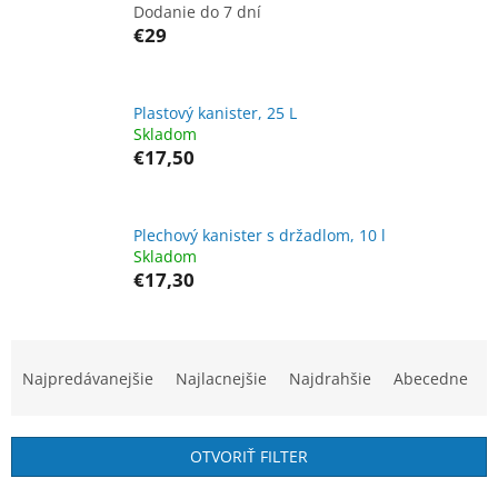
Dodanie do 7 dní
€29
Plastový kanister, 25 L
Skladom
€17,50
Plechový kanister s držadlom, 10 l
Skladom
€17,30
R
a
Najpredávanejšie
Najlacnejšie
Najdrahšie
Abecedne
d
e
n
OTVORIŤ FILTER
i
e