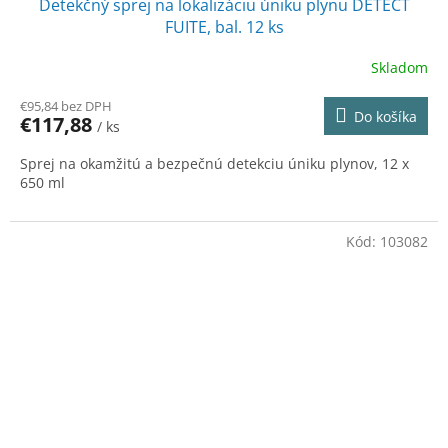
Detekčný sprej na lokalizáciu úniku plynu DETECT
D
FUITE, bal. 12 ks
A
Skladom
R
€95,84 bez DPH
Do košíka
€117,88
/ ks
M
Sprej na okamžitú a bezpečnú detekciu úniku plynov, 12 x
O
650 ml
Kód:
103082