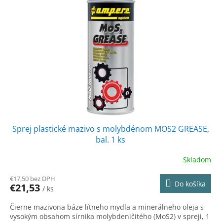
Sprej plastické mazivo s molybdénom MOS2 GREASE,
bal. 1 ks
Skladom
€17,50 bez DPH
Do košíka
€21,53
/ ks
Čierne mazivona báze lítneho mydla a minerálneho oleja s
vysokým obsahom sírnika molybdeničitého (MoS2) v spreji, 1