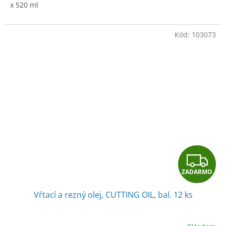
x 520 ml
Kód:
103073
Z
ZADARMO
A
Vŕtací a rezný olej, CUTTING OIL, bal. 12 ks
D
A