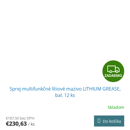
Z
ZADARMO
A
Sprej multifunkčné lítiové mazivo LITHIUM GREASE,
D
bal. 12 ks
A
Skladom
R
€187,50 bez DPH
Do košíka
€230,63
/ ks
M