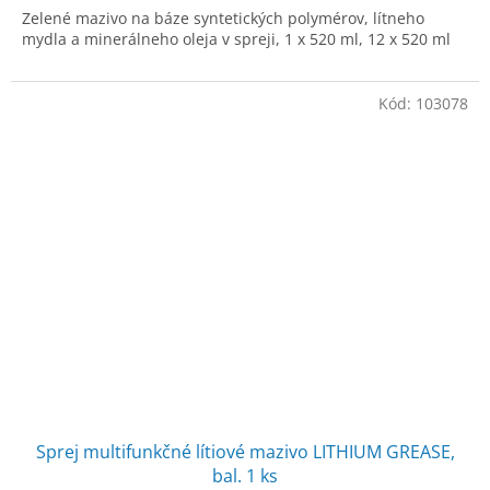
Zelené mazivo na báze syntetických polymérov, lítneho
O
mydla a minerálneho oleja v spreji, 1 x 520 ml, 12 x 520 ml
Kód:
103078
Sprej multifunkčné lítiové mazivo LITHIUM GREASE,
bal. 1 ks