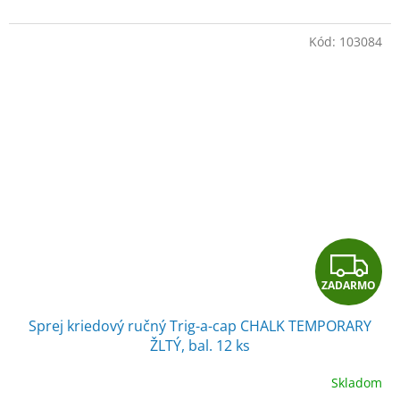
Kód:
103084
Z
ZADARMO
A
Sprej kriedový ručný Trig-a-cap CHALK TEMPORARY
D
ŽLTÝ, bal. 12 ks
A
Skladom