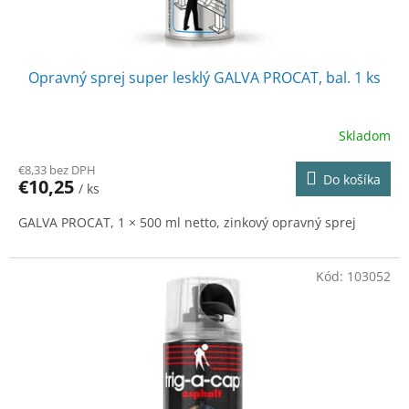
o
v
Opravný sprej super lesklý GALVA PROCAT, bal. 1 ks
Skladom
€8,33 bez DPH
Do košíka
€10,25
/ ks
GALVA PROCAT, 1 × 500 ml netto, zinkový opravný sprej
Kód:
103052