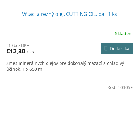
Vŕtací a rezný olej, CUTTING OIL, bal. 1 ks
Skladom
€10 bez DPH
Do košíka
€12,30
/ ks
Zmes minerálnych olejov pre dokonalý mazací a chladivý
účinok, 1 x 650 ml
Kód:
103059