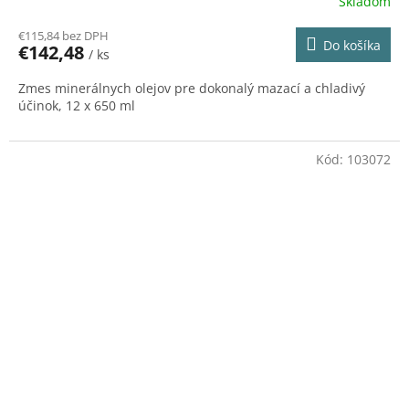
Skladom
R
€115,84 bez DPH
Do košíka
€142,48
/ ks
M
Zmes minerálnych olejov pre dokonalý mazací a chladivý
O
účinok, 12 x 650 ml
Kód:
103072