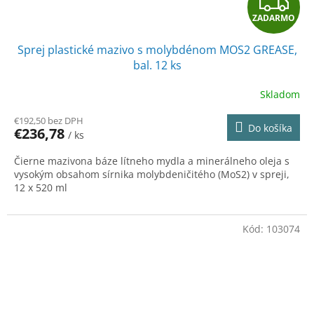
Z
ZADARMO
A
Sprej plastické mazivo s molybdénom MOS2 GREASE,
D
bal. 12 ks
A
Skladom
R
€192,50 bez DPH
Do košíka
€236,78
/ ks
M
Čierne mazivona báze lítneho mydla a minerálneho oleja s
O
vysokým obsahom sírnika molybdeničitého (MoS2) v spreji,
12 x 520 ml
Kód:
103074