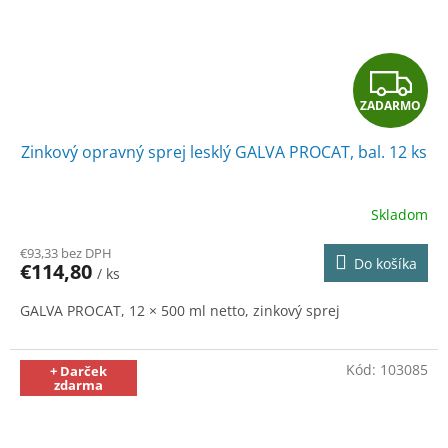
Z
ZADARMO
A
Zinkový opravný sprej lesklý GALVA PROCAT, bal. 12 ks
D
A
Skladom
R
€93,33 bez DPH
Do košíka
€114,80
/ ks
M
GALVA PROCAT, 12 × 500 ml netto, zinkový sprej
O
Kód:
103085
+ Darček
zdarma