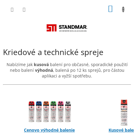
Prejsť
NÁKU
na
obsah
KOŠÍK
Kriedové a technické spreje
Nabízíme jak
kusová
balení pro občasné, sporadické použití
nebo balení
výhodná
, balená po 12 ks sprejů, pro částou
aplikaci a vyžší spotřebu.
Cenovo výhodné balenie
Kusové bale