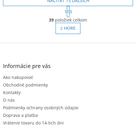
NAČÍTAŤ 15 ĎALŠÍCH
S
1
3
t
O
r
39
položiek celkom
v
á
l
HORE
n
á
k
o
d
v
Z
a
a
c
á
n
i
p
i
e
ä
e
Informácie pre vás
p
t
r
Ako nakupovať
i
v
e
Obchodné podmienky
k
y
Kontakty
v
O nás
ý
Podmienky ochrany osobných údajov
p
i
Doprava a platba
s
Vrátenie tovaru do 14-tich dni
u