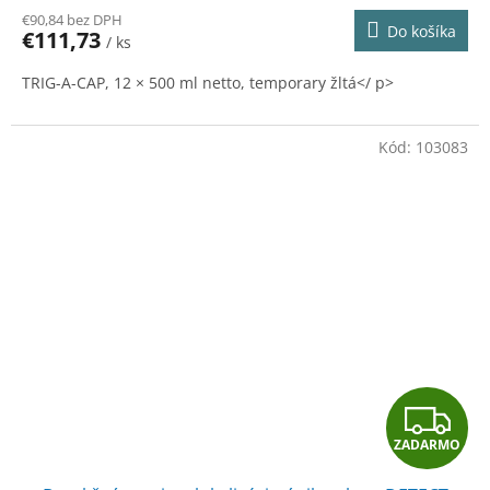
R
€90,84 bez DPH
Do košíka
€111,73
/ ks
M
TRIG-A-CAP, 12 × 500 ml netto, temporary žltá</ p>
O
Kód:
103083
Z
ZADARMO
A