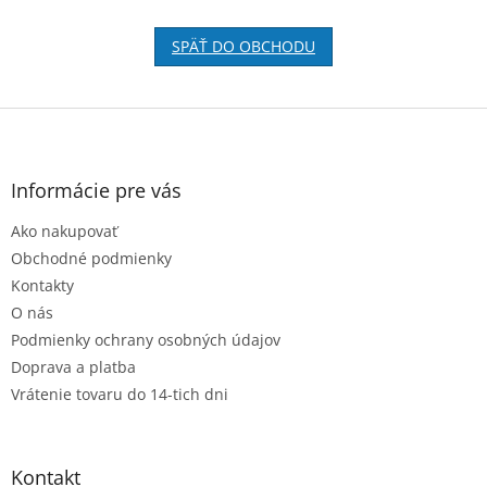
SPÄŤ DO OBCHODU
Z
á
p
ä
Informácie pre vás
t
Ako nakupovať
i
e
Obchodné podmienky
Kontakty
O nás
Podmienky ochrany osobných údajov
Doprava a platba
Vrátenie tovaru do 14-tich dni
Kontakt