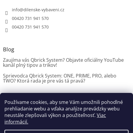
info
@
dilenske-vybaveni.cz
00420 731 941 570
00420 731 941 570
Blog
Zaujíma vás Qbrick System? Objavte oficiálny YouTube
kanál plný tipov a trikov!
Sprievodca Qbrick System: ONE, PRIME, PRO, alebo
TWO? Ktorá rada je pre vás tá pravá?
Používame cookies, aby sme Vám umožnili pohodlné
Dílenské vybavení CZ
prehliadanie webu a vďaka analýze prevádzky webu
neustále zlepšovali výkon a použiteľnosť.
Viac
informácií.
Vytvoril Shoptet