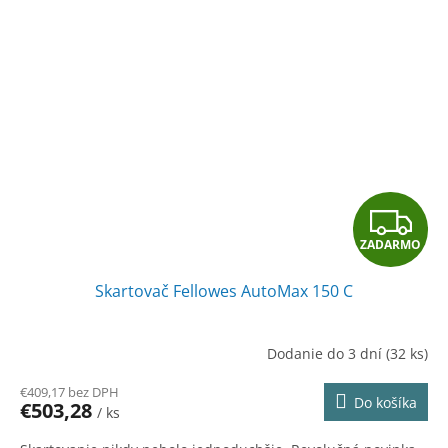
Z
ZADARMO
A
Skartovač Fellowes AutoMax 150 C
D
A
Dodanie do 3 dní
(32 ks)
R
€409,17 bez DPH
Do košíka
€503,28
/ ks
M