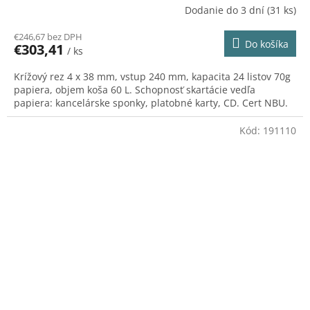
A
Dodanie do 3 dní
(31 ks)
R
€246,67 bez DPH
Do košíka
€303,41
/ ks
M
Krížový rez 4 x 38 mm, vstup 240 mm, kapacita 24 listov 70g
O
papiera, objem koša 60 L. Schopnosť skartácie vedľa
papiera: kancelárske sponky, platobné karty, CD. Cert NBU.
Kód:
191110