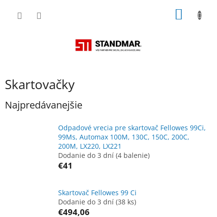
Prejsť
NÁKU
na
obsah
KOŠÍK
Skartovačky
Najpredávanejšie
Odpadové vrecia pre skartovač Fellowes 99Ci,
99Ms, Automax 100M, 130C, 150C, 200C,
200M, LX220, LX221
Dodanie do 3 dní
(4 balenie)
€41
Skartovač Fellowes 99 Ci
Dodanie do 3 dní
(38 ks)
€494,06