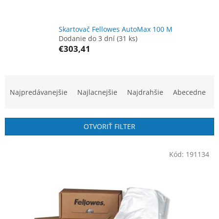
Skartovač Fellowes AutoMax 100 M
Dodanie do 3 dní
(31 ks)
€303,41
R
a
Najpredávanejšie
Najlacnejšie
Najdrahšie
Abecedne
d
e
n
OTVORIŤ FILTER
i
e
V
p
Kód:
191134
ý
r
p
o
i
d
s
u
p
k
r