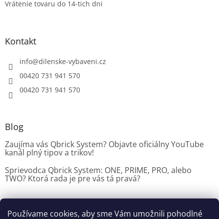
Vrátenie tovaru do 14-tich dni
p
i
s
u
Kontakt
info
@
dilenske-vybaveni.cz
00420 731 941 570
00420 731 941 570
Blog
Zaujíma vás Qbrick System? Objavte oficiálny YouTube
kanál plný tipov a trikov!
Sprievodca Qbrick System: ONE, PRIME, PRO, alebo
TWO? Ktorá rada je pre vás tá pravá?
Používame cookies, aby sme Vám umožnili pohodlné
Dílenské vybavení CZ