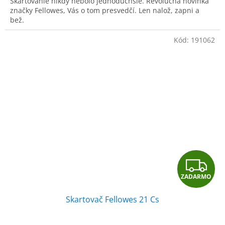
Skartovanie nikdy nebolo jednoduchšie. Revolučná novinka
O
značky Fellowes, Vás o tom presvedčí. Len nalož, zapni a
bež.
Kód:
191062
Z
ZADARMO
A
Skartovač Fellowes 21 Cs
D