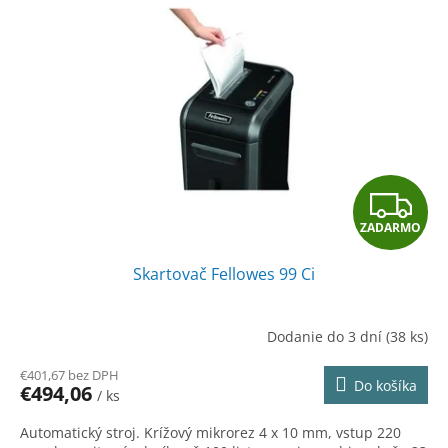
Z
ZADARMO
A
Skartovač Fellowes 99 Ci
D
A
Dodanie do 3 dní
(38 ks)
R
€401,67 bez DPH
Do košíka
€494,06
/ ks
M
Automatický stroj. Krížový mikrorez 4 x 10 mm, vstup 220