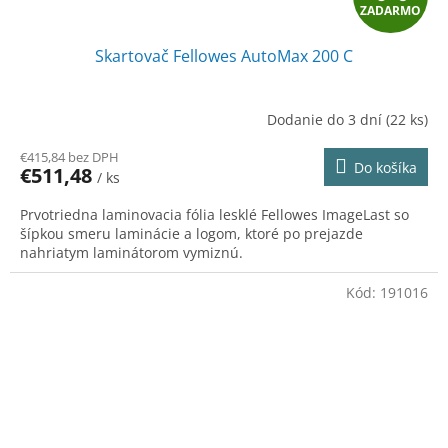
ZADARMO
A
Skartovač Fellowes AutoMax 200 C
D
A
Dodanie do 3 dní
(22 ks)
R
€415,84 bez DPH
Do košíka
€511,48
/ ks
M
Prvotriedna laminovacia fólia lesklé Fellowes ImageLast so
O
šípkou smeru laminácie a logom, ktoré po prejazde
nahriatym laminátorom vymiznú.
Kód:
191016