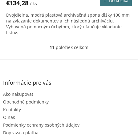
Do košíka
€134,28
/ ks
M
Dvojdielna, modrá plastová archivačná spona dĺžky 100 mm
O
na zviazanie dokumentov a ich následnú archiváciu.
Vybavená pomocným úchytom, ktorý uľahčuje vkladanie
listov.
11
položiek celkom
O
v
l
Z
á
á
d
p
a
ä
Informácie pre vás
c
t
i
Ako nakupovať
i
e
e
p
Obchodné podmienky
r
Kontakty
v
O nás
k
Podmienky ochrany osobných údajov
y
v
Doprava a platba
ý