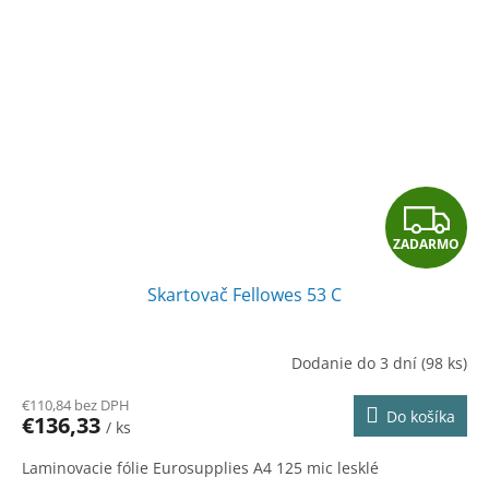
Z
ZADARMO
A
Skartovač Fellowes 53 C
D
A
Dodanie do 3 dní
(98 ks)
R
€110,84 bez DPH
Do košíka
€136,33
/ ks
M
Laminovacie fólie Eurosupplies A4 125 mic lesklé