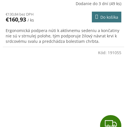
A
Dodanie do 3 dní
(49 ks)
R
€130,84 bez DPH
Do košíka
€160,93
/ ks
M
Ergonomická podpera núti k aktívnemu sedeniu a končatiny
O
nie sú v strnulej polohe, tým podporuje žilový návrat krvi k
srdcovému svalu a predchádza bolestiam chrbta.
Kód:
191055
Z