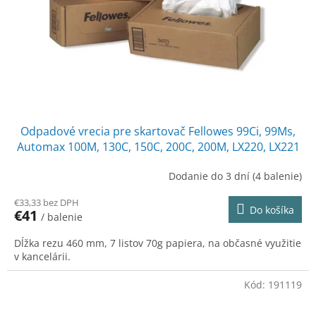
t
o
o
d
v
u
k
t
o
v
Odpadové vrecia pre skartovač Fellowes 99Ci, 99Ms,
Automax 100M, 130C, 150C, 200C, 200M, LX220, LX221
Dodanie do 3 dní
(4 balenie)
€33,33 bez DPH
Do košíka
€41
/ balenie
Dĺžka rezu 460 mm, 7 listov 70g papiera, na občasné využitie
v kancelárii.
Kód:
191119