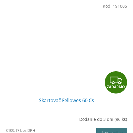
O
Kód:
191005
Z
ZADARMO
A
Skartovač Fellowes 60 Cs
D
A
Dodanie do 3 dní
(96 ks)
R
€109,17 bez DPH