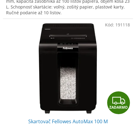
O
mm, kapacita zásobníka až 100 listov papiera, objem koša 23
L. Schopnosť skartácie: voľný, zošitý papier, plastové karty.
Ručné podanie až 10 listov.
Kód:
191118
Z
ZADARMO
A
Skartovač Fellowes AutoMax 100 M
D