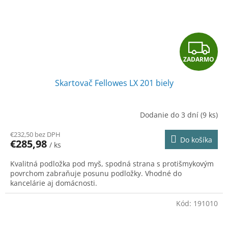
Z
ZADARMO
A
Skartovač Fellowes LX 201 biely
D
A
Dodanie do 3 dní
(9 ks)
R
€232,50 bez DPH
Do košíka
€285,98
/ ks
M
Kvalitná podložka pod myš, spodná strana s protišmykovým
O
povrchom zabraňuje posunu podložky. Vhodné do
kancelárie aj domácnosti.
Kód:
191010