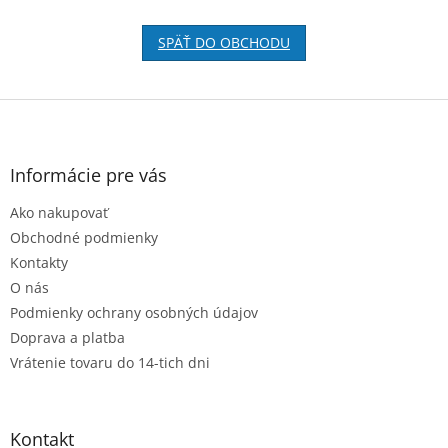
SPÄŤ DO OBCHODU
Z
á
p
ä
Informácie pre vás
t
Ako nakupovať
i
e
Obchodné podmienky
Kontakty
O nás
Podmienky ochrany osobných údajov
Doprava a platba
Vrátenie tovaru do 14-tich dni
Kontakt