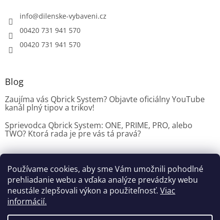
info
@
dilenske-vybaveni.cz
00420 731 941 570
00420 731 941 570
Blog
Zaujíma vás Qbrick System? Objavte oficiálny YouTube
kanál plný tipov a trikov!
Sprievodca Qbrick System: ONE, PRIME, PRO, alebo
TWO? Ktorá rada je pre vás tá pravá?
Používame cookies, aby sme Vám umožnili pohodlné
Dílenské vybavení CZ
prehliadanie webu a vďaka analýze prevádzky webu
neustále zlepšovali výkon a použiteľnosť.
Viac
informácií.
Vytvoril Shoptet