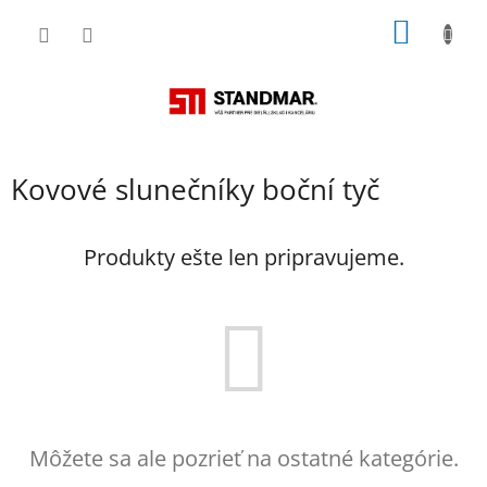
Prejsť
NÁKU
na
obsah
KOŠÍK
Kovové slunečníky boční tyč
Produkty ešte len pripravujeme.
Môžete sa ale pozrieť na ostatné kategórie.