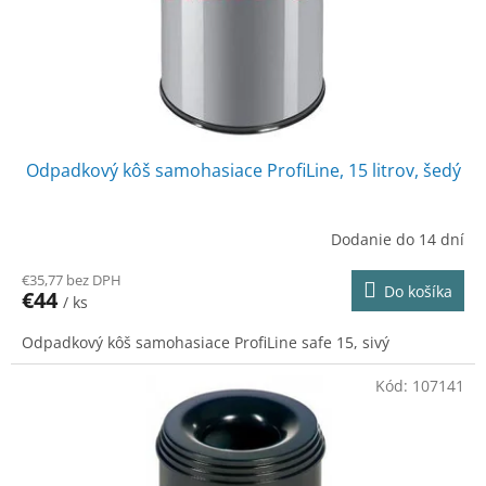
d
v
u
k
t
o
v
Odpadkový kôš samohasiace ProfiLine, 15 litrov, šedý
Dodanie do 14 dní
€35,77 bez DPH
Do košíka
€44
/ ks
Odpadkový kôš samohasiace ProfiLine safe 15, sivý
Kód:
107141