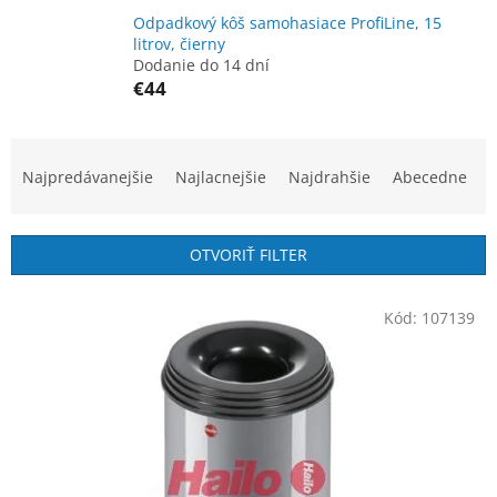
Odpadkový kôš samohasiace ProfiLine, 15
litrov, čierny
Dodanie do 14 dní
€44
R
a
Najpredávanejšie
Najlacnejšie
Najdrahšie
Abecedne
d
e
n
OTVORIŤ FILTER
i
e
V
p
Kód:
107139
ý
r
p
o
i
d
s
u
p
k
r
t
o
o