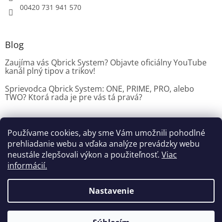
00420 731 941 570
Blog
Zaujíma vás Qbrick System? Objavte oficiálny YouTube
kanál plný tipov a trikov!
Sprievodca Qbrick System: ONE, PRIME, PRO, alebo
TWO? Ktorá rada je pre vás tá pravá?
Používame cookies, aby sme Vám umožnili pohodlné
Dílenské vybavení CZ
prehliadanie webu a vďaka analýze prevádzky webu
neustále zlepšovali výkon a použiteľnosť.
Viac
informácií.
Vytvoril Shoptet
Nastavenie
Copyright 2026
Dielenske vybavenie
. Všetky práva