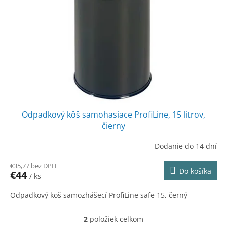
Odpadkový kôš samohasiace ProfiLine, 15 litrov,
čierny
Dodanie do 14 dní
€35,77 bez DPH
Do košíka
€44
/ ks
Odpadkový koš samozhášecí ProfiLine safe 15, černý
2
položiek celkom
O