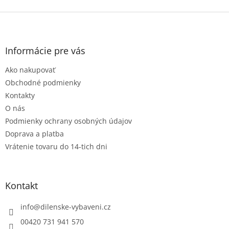
v
l
Z
á
á
d
p
a
ä
Informácie pre vás
c
t
i
Ako nakupovať
i
e
e
p
Obchodné podmienky
r
Kontakty
v
O nás
k
Podmienky ochrany osobných údajov
y
v
Doprava a platba
ý
Vrátenie tovaru do 14-tich dni
p
i
s
u
Kontakt
info
@
dilenske-vybaveni.cz
00420 731 941 570