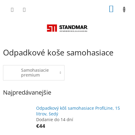
Prejsť
NÁKU
na
obsah
KOŠÍK
Odpadkové koše samohasiace
Samohasiacie
premium
Najpredávanejšie
Odpadkový kôš samohasiace ProfiLine, 15
litrov, šedý
Dodanie do 14 dní
€44