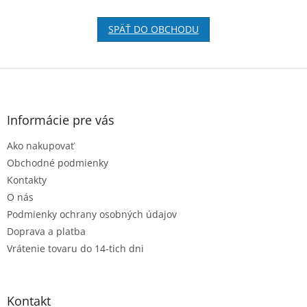
SPÄŤ DO OBCHODU
Z
á
p
ä
Informácie pre vás
t
Ako nakupovať
i
e
Obchodné podmienky
Kontakty
O nás
Podmienky ochrany osobných údajov
Doprava a platba
Vrátenie tovaru do 14-tich dni
Kontakt