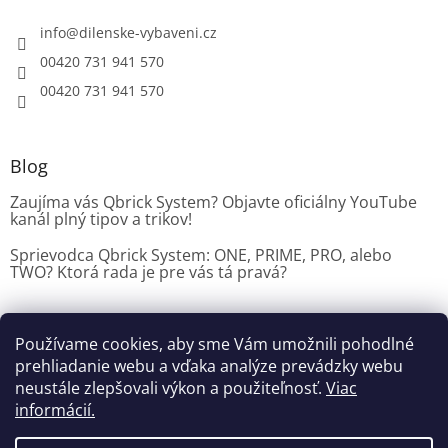
info
@
dilenske-vybaveni.cz
00420 731 941 570
00420 731 941 570
Blog
Zaujíma vás Qbrick System? Objavte oficiálny YouTube
kanál plný tipov a trikov!
Sprievodca Qbrick System: ONE, PRIME, PRO, alebo
TWO? Ktorá rada je pre vás tá pravá?
Používame cookies, aby sme Vám umožnili pohodlné
Dílenské vybavení CZ
prehliadanie webu a vďaka analýze prevádzky webu
neustále zlepšovali výkon a použiteľnosť.
Viac
informácií.
Vytvoril Shoptet