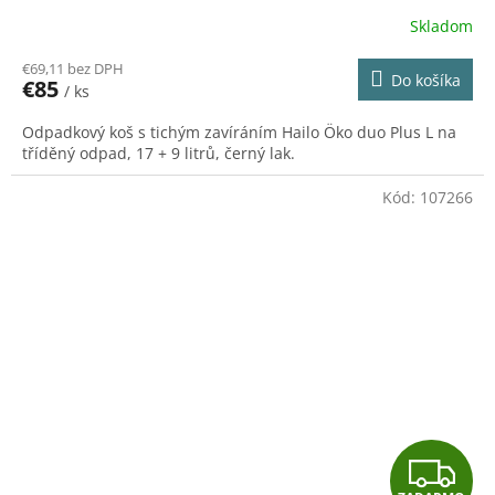
A
Skladom
R
€69,11 bez DPH
Do košíka
€85
/ ks
M
Odpadkový koš s tichým zavíráním Hailo Öko duo Plus L na
O
tříděný odpad, 17 + 9 litrů, černý lak.
Kód:
107266
Z