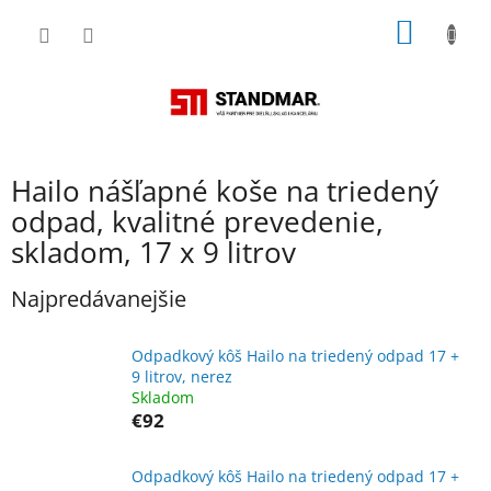
Prejsť
NÁKU
na
obsah
KOŠÍK
Hailo nášľapné koše na triedený
odpad, kvalitné prevedenie,
skladom, 17 x 9 litrov
Najpredávanejšie
Odpadkový kôš Hailo na triedený odpad 17 +
9 litrov, nerez
Skladom
€92
Odpadkový kôš Hailo na triedený odpad 17 +