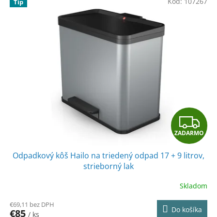
Kód:
107267
Tip
Z
ZADARMO
A
Odpadkový kôš Hailo na triedený odpad 17 + 9 litrov,
D
strieborný lak
A
Skladom
R
€69,11 bez DPH
Do košíka
€85
/ ks