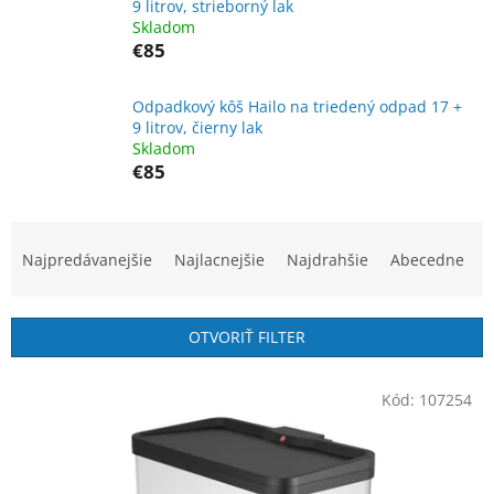
9 litrov, strieborný lak
Skladom
€85
Odpadkový kôš Hailo na triedený odpad 17 +
9 litrov, čierny lak
Skladom
€85
R
a
Najpredávanejšie
Najlacnejšie
Najdrahšie
Abecedne
d
e
n
OTVORIŤ FILTER
i
e
V
p
Kód:
107254
ý
r
p
o
i
d
s