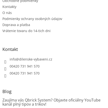
e
p
Obchodné podmienky
r
Kontakty
v
O nás
k
Podmienky ochrany osobných údajov
y
v
Doprava a platba
ý
Vrátenie tovaru do 14-tich dni
p
i
s
u
Kontakt
info
@
dilenske-vybaveni.cz
00420 731 941 570
00420 731 941 570
Blog
Zaujíma vás Qbrick System? Objavte oficiálny YouTube
kanál plný tipov a trikov!