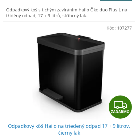
M
Odpadkový koš s tichým zavíráním Hailo Öko duo Plus L na
O
tříděný odpad, 17 + 9 litrů, stříbrný lak.
Kód:
107277
Z
ZADARMO
A
Odpadkový kôš Hailo na triedený odpad 17 + 9 litrov,
D
čierny lak