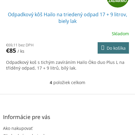
ZADARMO
A
Odpadkový kôš Hailo na triedený odpad 17 + 9 litrov,
D
biely lak
A
Skladom
R
€69,11 bez DPH
Do košíka
€85
/ ks
M
Odpadkový koš s tichým zavíráním Hailo Öko duo Plus L na
O
tříděný odpad, 17 + 9 litrů, bílý lak.
4
položiek celkom
O
v
l
Z
á
á
d
p
a
ä
Informácie pre vás
c
t
i
Ako nakupovať
i
e