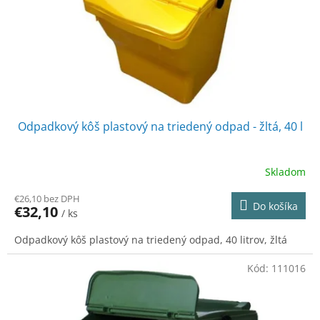
o
o
d
v
u
k
t
o
v
Odpadkový kôš plastový na triedený odpad - žltá, 40 l
Skladom
€26,10 bez DPH
Do košíka
€32,10
/ ks
Odpadkový kôš plastový na triedený odpad, 40 litrov, žltá
Kód:
111016