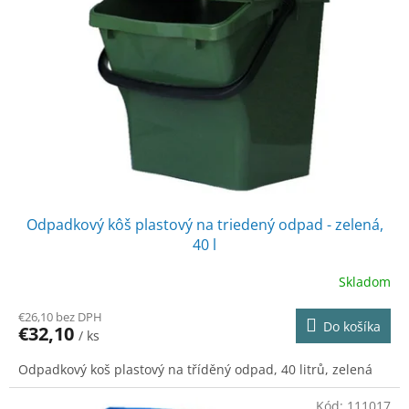
Odpadkový kôš plastový na triedený odpad - zelená,
40 l
Skladom
€26,10 bez DPH
Do košíka
€32,10
/ ks
Odpadkový koš plastový na tříděný odpad, 40 litrů, zelená
Kód:
111017