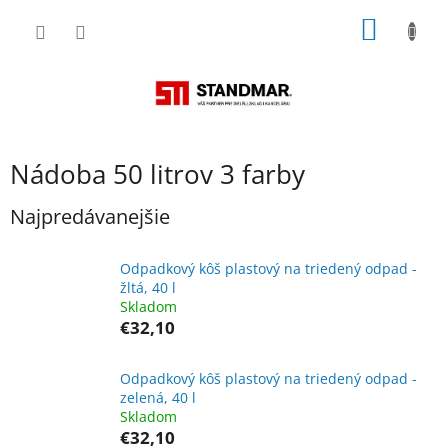
Prejsť
NÁKU
na
obsah
KOŠÍK
Nádoba 50 litrov 3 farby
Najpredávanejšie
Odpadkový kôš plastový na triedený odpad -
žltá, 40 l
Skladom
€32,10
Odpadkový kôš plastový na triedený odpad -
zelená, 40 l
Skladom
€32,10