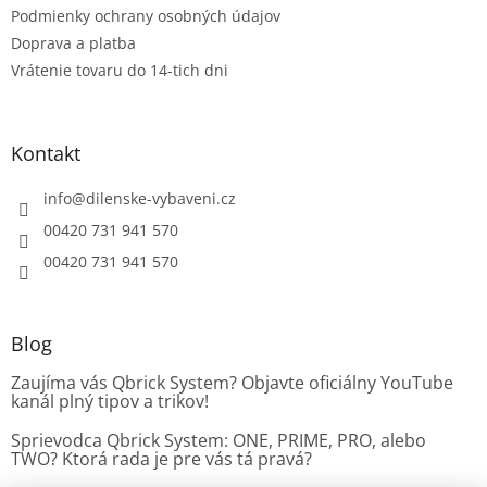
Podmienky ochrany osobných údajov
y
v
Doprava a platba
ý
Vrátenie tovaru do 14-tich dni
p
i
s
u
Kontakt
info
@
dilenske-vybaveni.cz
00420 731 941 570
00420 731 941 570
Blog
Zaujíma vás Qbrick System? Objavte oficiálny YouTube
kanál plný tipov a trikov!
Sprievodca Qbrick System: ONE, PRIME, PRO, alebo
TWO? Ktorá rada je pre vás tá pravá?