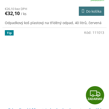
€26,10 bez DPH
Do košíka
€32,10
/ ks
Odpadkový koš plastový na tříděný odpad, 40 litrů, červená
Kód:
111013
Tip
Z
ZADARMO
A