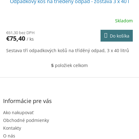
Odpadkový kôš na triedený odpad - zostava 3 x 40 l
D
A
Skladom
R
€61,30 bez DPH
Do košíka
€75,40
/ ks
M
Sestava tří odpadkových košů na tříděný odpad, 3 x 40 litrů
O
5
položiek celkom
O
v
l
Z
á
á
d
p
a
ä
Informácie pre vás
c
t
i
Ako nakupovať
i
e
e
p
Obchodné podmienky
r
Kontakty
v
O nás
k