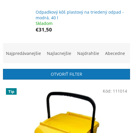
Odpadkový kôš plastový na triedený odpad -
modrá, 40 l
Skladom
€31,50
R
a
Najpredávanejšie
Najlacnejšie
Najdrahšie
Abecedne
d
e
n
OTVORIŤ FILTER
i
e
V
p
Kód:
111014
Tip
ý
r
p
o
i
d
s
u
p
k
r
t