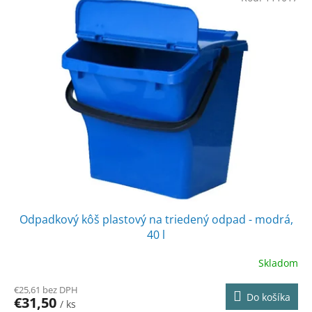
Odpadkový kôš plastový na triedený odpad - modrá,
40 l
Skladom
€25,61 bez DPH
Do košíka
€31,50
/ ks