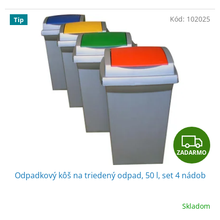
Kód:
102025
Tip
Z
ZADARMO
A
Odpadkový kôš na triedený odpad, 50 l, set 4 nádob
D
A
Skladom