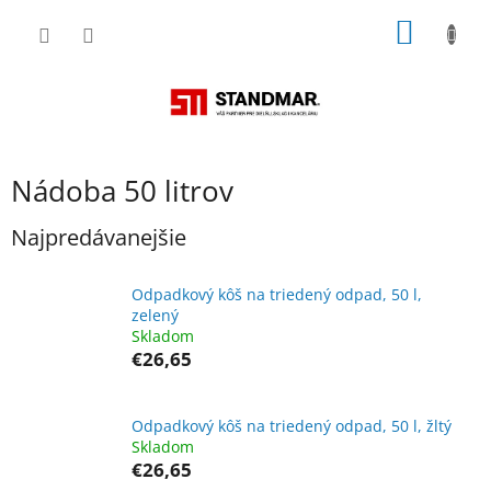
Prejsť
NÁKU
na
obsah
KOŠÍK
Nádoba 50 litrov
Najpredávanejšie
Odpadkový kôš na triedený odpad, 50 l,
zelený
Skladom
€26,65
Odpadkový kôš na triedený odpad, 50 l, žltý
Skladom
€26,65