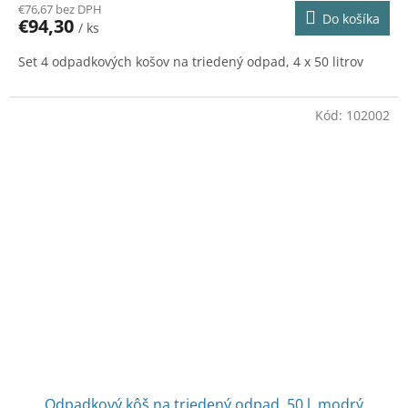
R
€76,67 bez DPH
Do košíka
€94,30
/ ks
M
Set 4 odpadkových košov na triedený odpad, 4 x 50 litrov
O
Kód:
102002
Odpadkový kôš na triedený odpad, 50 l, modrý