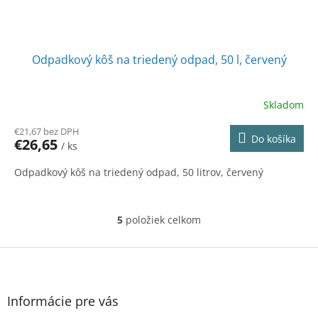
Odpadkový kôš na triedený odpad, 50 l, červený
Skladom
€21,67 bez DPH
Do košíka
€26,65
/ ks
Odpadkový kôš na triedený odpad, 50 litrov, červený
5
položiek celkom
O
v
l
Z
á
á
d
p
a
ä
Informácie pre vás
c
t