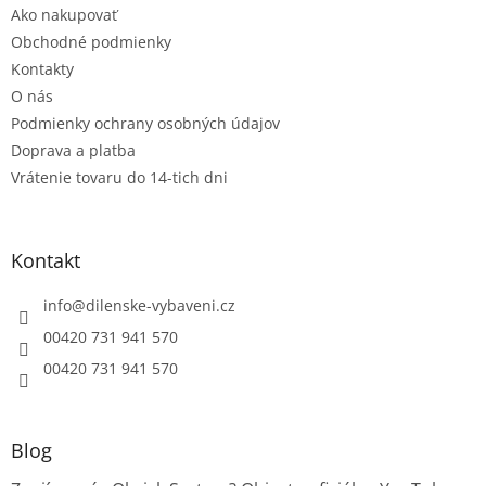
i
Ako nakupovať
i
e
e
p
Obchodné podmienky
r
Kontakty
v
O nás
k
Podmienky ochrany osobných údajov
y
v
Doprava a platba
ý
Vrátenie tovaru do 14-tich dni
p
i
s
u
Kontakt
info
@
dilenske-vybaveni.cz
00420 731 941 570
00420 731 941 570
Blog