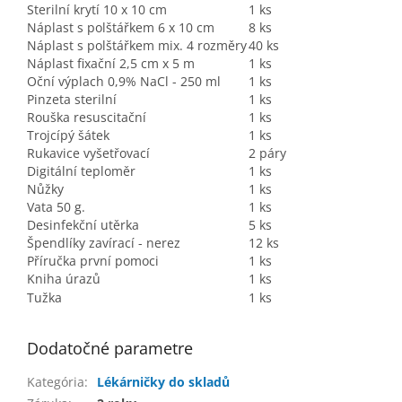
Sterilní krytí 10 x 10 cm
1 ks
Náplast s polštářkem 6 x 10 cm
8 ks
Náplast s polštářkem mix. 4 rozměry
40 ks
Náplast fixační 2,5 cm x 5 m
1 ks
Oční výplach 0,9% NaCl - 250 ml
1 ks
Pinzeta sterilní
1 ks
Rouška resuscitační
1 ks
Trojcípý šátek
1 ks
Rukavice vyšetřovací
2 páry
Digitální teploměr
1 ks
Nůžky
1 ks
Vata 50 g.
1 ks
Desinfekční utěrka
5 ks
Špendlíky zavírací - nerez
12 ks
Příručka první pomoci
1 ks
Kniha úrazů
1 ks
Tužka
1 ks
Dodatočné parametre
Kategória
:
Lékárničky do skladů