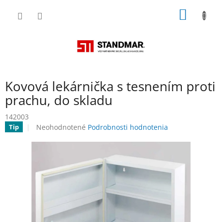
Prejsť
NÁKU
na
obsah
KOŠÍK
Kovová lekárnička s tesnením proti
prachu, do skladu
142003
Priemerné
Neohodnotené
Podrobnosti hodnotenia
Tip
hodnotenie
produktu
je
0,0
z
5
hviezdičiek.