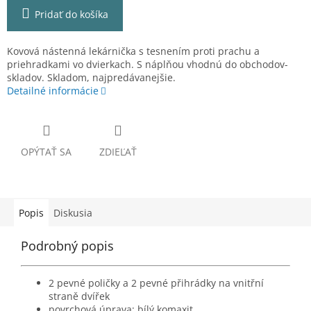
Pridať do košíka
Kovová nástenná lekárnička s tesnením proti prachu a
priehradkami vo dvierkach. S náplňou vhodnú do obchodov-
skladov. Skladom, najpredávanejšie.
Detailné informácie
OPÝTAŤ SA
ZDIEĽAŤ
Popis
Diskusia
Podrobný popis
2 pevné poličky a 2 pevné přihrádky na vnitřní
straně dvířek
povrchová úprava: bílý komaxit