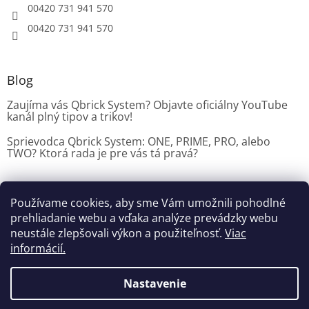
00420 731 941 570
00420 731 941 570
Blog
Zaujíma vás Qbrick System? Objavte oficiálny YouTube
kanál plný tipov a trikov!
Sprievodca Qbrick System: ONE, PRIME, PRO, alebo
TWO? Ktorá rada je pre vás tá pravá?
Používame cookies, aby sme Vám umožnili pohodlné
Dílenské vybavení CZ
prehliadanie webu a vďaka analýze prevádzky webu
neustále zlepšovali výkon a použiteľnosť.
Viac
informácií.
Vytvoril Shoptet
Nastavenie