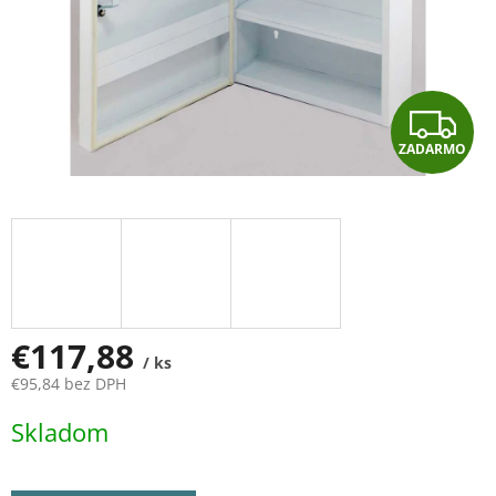
Z
ZADARMO
A
D
A
R
M
€117,88
/ ks
€95,84 bez DPH
O
Jednotková
Skladom
cena: