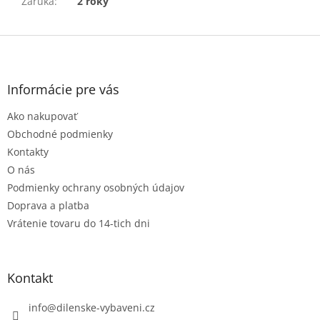
Záruka
:
2 roky
Z
á
p
ä
Informácie pre vás
t
Ako nakupovať
i
e
Obchodné podmienky
Kontakty
O nás
Podmienky ochrany osobných údajov
Doprava a platba
Vrátenie tovaru do 14-tich dni
Kontakt
info
@
dilenske-vybaveni.cz