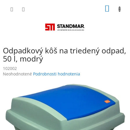
Prejsť
NÁKU
na
obsah
KOŠÍK
Odpadkový kôš na triedený odpad,
50 l, modrý
102002
Priemerné
Neohodnotené
Podrobnosti hodnotenia
hodnotenie
produktu
je
0,0
z
5
hviezdičiek.