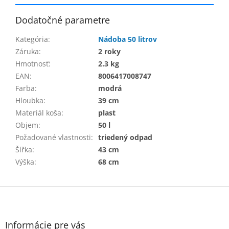
Dodatočné parametre
Kategória
:
Nádoba 50 litrov
Záruka
:
2 roky
Hmotnosť
:
2.3 kg
EAN
:
8006417008747
Farba
:
modrá
Hloubka
:
39 cm
Materiál koša
:
plast
Objem
:
50 l
Požadované vlastnosti
:
triedený odpad
Šířka
:
43 cm
Výška
:
68 cm
Z
á
p
ä
Informácie pre vás