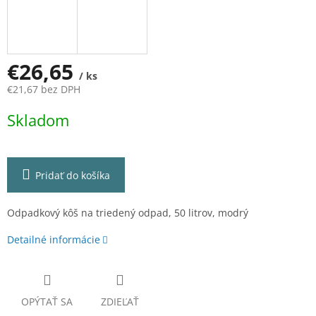
€26,65
/ ks
€21,67 bez DPH
Jednotková
Skladom
cena:
Pridať do košíka
Odpadkový kôš na triedený odpad, 50 litrov, modrý
Detailné informácie
OPÝTAŤ SA
ZDIEĽAŤ