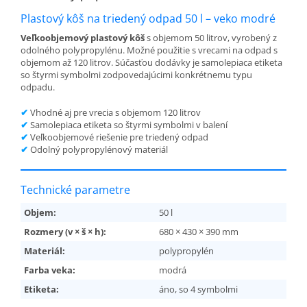
Plastový kôš na triedený odpad 50 l – veko modré
Veľkoobjemový plastový kôš
s objemom 50 litrov, vyrobený z
odolného polypropylénu. Možné použitie s vrecami na odpad s
objemom až 120 litrov. Súčasťou dodávky je samolepiaca etiketa
so štyrmi symbolmi zodpovedajúcimi konkrétnemu typu
odpadu.
✔
Vhodné aj pre vrecia s objemom 120 litrov
✔
Samolepiaca etiketa so štyrmi symbolmi v balení
✔
Veľkoobjemové riešenie pre triedený odpad
✔
Odolný polypropylénový materiál
Technické parametre
Objem:
50 l
Rozmery (v × š × h):
680 × 430 × 390 mm
Materiál:
polypropylén
Farba veka:
modrá
Etiketa:
áno, so 4 symbolmi