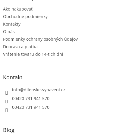
t
Ako nakupovať
i
e
Obchodné podmienky
Kontakty
O nás
Podmienky ochrany osobných údajov
Doprava a platba
Vrátenie tovaru do 14-tich dni
Kontakt
info
@
dilenske-vybaveni.cz
00420 731 941 570
00420 731 941 570
Blog