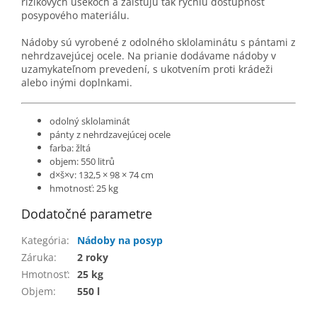
rizikových
úsekoch
a
zaisťujú tak
rýchlu
dostupnosť
posypového materiálu
.
Nádoby
sú vyrobené
z odolného
sklolaminátu
s
pántami
z
nehrdzavejúcej
ocele
.
Na prianie
dodávame
nádoby
v
uzamykateľnom
prevedení
,
s
ukotvením
proti
krádeži
alebo inými
doplnkami
.
odolný sklolaminát
pánty
z
nehrdzavejúcej
ocele
farba: žltá
objem: 550 litrů
d×š×v: 132,5 × 98 × 74 cm
hmotnosť: 25 kg
Dodatočné parametre
Kategória
:
Nádoby na posyp
Záruka
:
2 roky
Hmotnosť
:
25 kg
Objem
:
550 l