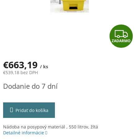
Z
ZADARMO
A
D
€663,19
/ ks
A
€539,18 bez DPH
Jednotková
R
Dodanie do 7 dní
cena:
M
O
Pridať do košíka
Nádoba na posypový materiál , 550 litrov, žltá
Detailné informácie