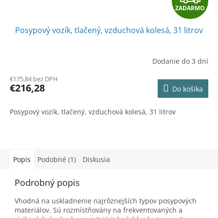
ZADARMO
A
Posypový vozík, tlačený, vzduchová kolesá, 31 litrov
D
A
Dodanie do 3 dní
R
€175,84 bez DPH
€216,28
Do košíka
M
Posypový vozík, tlačený, vzduchová kolesá, 31 litrov
O
Popis
Podobné (1)
Diskusia
Podrobný popis
Vhodná
na uskladnenie
najrôznejších typov
posypových
materiálov.
Sú
rozmístňovány
na
frekventovaných
a