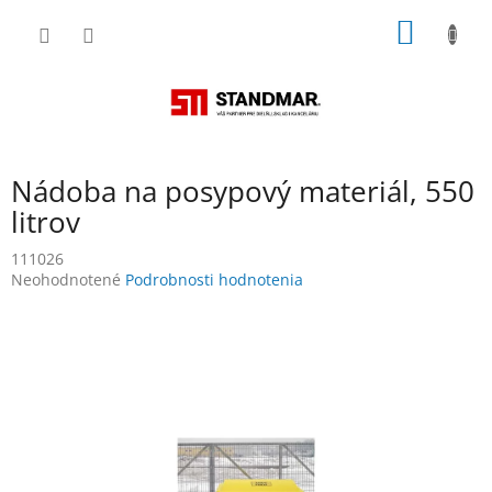
Prejsť
NÁKU
na
obsah
KOŠÍK
Nádoba na posypový materiál, 550
litrov
111026
Priemerné
Neohodnotené
Podrobnosti hodnotenia
hodnotenie
produktu
je
0,0
z
5
hviezdičiek.