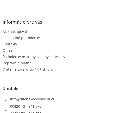
Z
á
p
ä
Informácie pre vás
t
Ako nakupovať
i
e
Obchodné podmienky
Kontakty
O nás
Podmienky ochrany osobných údajov
Doprava a platba
Vrátenie tovaru do 14-tich dni
Kontakt
info
@
dilenske-vybaveni.cz
00420 731 941 570