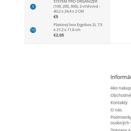
SYSTEM PRO ORGANIZER
(100, 200, 300), 2-vrstvová -
40,2 x 24,4 x 2 CM
€5
Plastový box Ergobox 2L 7,5
x 21,2 x 11,6 cm
€2,05
Z
á
p
ä
t
Informác
i
e
Ako nakup
Obchodné
Kontakty
O nás
Podmienky
osobných 
Doprava a