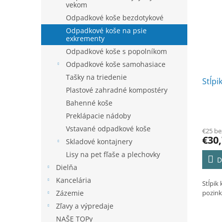
vekom
Odpadkové koše bezdotykové
Odpadkové koše na psie
exkrementy
Odpadkové koše s popolníkom
Odpadkové koše samohasiace
Tašky na triedenie
Stĺpi
Plastové zahradné kompostéry
Bahenné koše
Preklápacie nádoby
Vstavané odpadkové koše
€25 b
€30
Skladové kontajnery
Lisy na pet fľaše a plechovky
D
Dielňa
Kancelária
Stĺpi
pozin
Zázemie
Zľavy a výpredaje
NAŠE TOPy