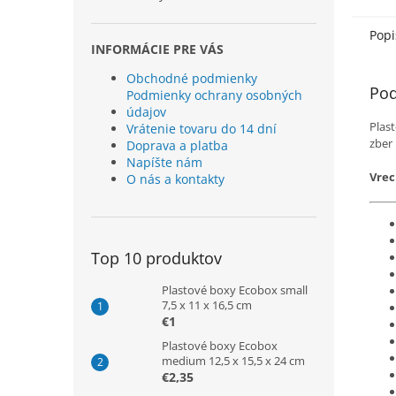
Popi
INFORMÁCIE PRE VÁS
Obchodné podmienky
Pod
Podmienky ochrany osobných
údajov
Plas
Vrátenie tovaru do 14 dní
zber
Doprava a platba
Napíšte nám
Vrec
O nás a kontakty
Top 10 produktov
Plastové boxy Ecobox small
7,5 x 11 x 16,5 cm
€1
Plastové boxy Ecobox
medium 12,5 x 15,5 x 24 cm
€2,35