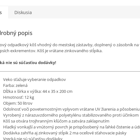
s
Diskusia
robný popis
tový odpadkový kôš vhodný do mestskej zástavby, doplnený o zásobník na 
 psích exkrementov. Kôš je vrátane zinkovaného stĺpika.
ká nie sú súčasťou dodávky!
Veko sťažuje vyberanie odpadkov
Farba: zelená
Dĺžka x šírka x výška: 44 x 35 x 200 cm
Hmotnosť: 12 kg
Objem: 50 litrov
Odolnosť voči poveternostným vplyvom vrátane UV žiarenia a pôsobeniu 
Vyrobený z nárazuvzdorného polyetylénu stabilizovaného proti účinkom 
Kôš sa otvára trojhranným kľúčom a zatvára zaklapnutím
Hladký vonkajší a vnútorný povrch je prispôsobený na ľahké čistenie a ú
Dodávka zahŕňa aj zinkovaný stĺpik 2 ma oceľové sťahovacie pásky
Vrecká nie sú súčasťou dodávky