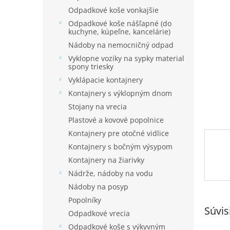
e
hviezdi
Odpadkové koše vonkajšie
l
Odpadkové koše nášľapné (do
kuchyne, kúpeľne, kancelárie)
Nádoby na nemocničný odpad
Vyklopne voziky na sypky material
spony triesky
Vyklápacie kontajnery
Kontajnery s výklopným dnom
Stojany na vrecia
Plastové a kovové popolnice
Kontajnery pre otočné vidlice
Kontajnery s bočným výsypom
Kontajnery na žiarivky
Nádrže, nádoby na vodu
Nádoby na posyp
Popolníky
Súvis
Odpadkové vrecia
Odpadkové koše s výkyvným