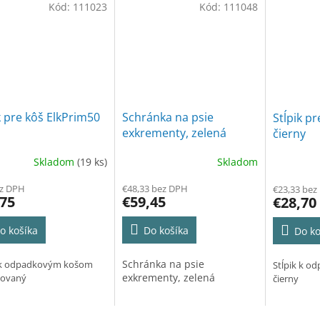
Kód:
111023
Kód:
111048
M
O
k pre kôš ElkPrim50
Schránka na psie
Stĺpik pr
exkrementy, zelená
čierny
Skladom
(19 ks)
Skladom
ez DPH
€48,33 bez DPH
€23,33 bez
,75
€59,45
€28,70
o košíka
Do košíka
Do ko
Schránka na psie
k k odpadkovým košom
Stĺpik k 
exkrementy, zelená
kovaný
čierny