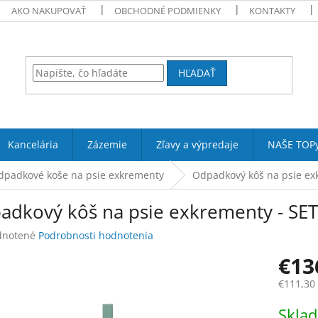
AKO NAKUPOVAŤ
OBCHODNÉ PODMIENKY
KONTAKTY
HĽADAŤ
Kancelária
Zázemie
Zľavy a výpredaje
NAŠE TOP
dpadkové koše na psie exkrementy
Odpadkový kôš na psie exk
adkový kôš na psie exkrementy - SET
rné
notené
Podrobnosti hodnotenia
enie
€13
tu
€111,30
Jednotk
Skla
cena: