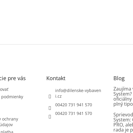
ie pre vás
Kontakt
Blog
Zaujíma 
ovať
info
@
dilenske-vybaven
System? 
i.cz
 podmienky
oficiáln
plný tipo
00420 731 941 570
00420 731 941 570
Sprievod
 ochrany
System: 
PRO, al
údajov
rada je p
 platba