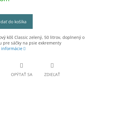
idať do košíka
ý kôš Classic zelený, 50 litrov, doplnený o
u pre sáčky na psie exkrementy
 informácie
OPÝTAŤ SA
ZDIEĽAŤ