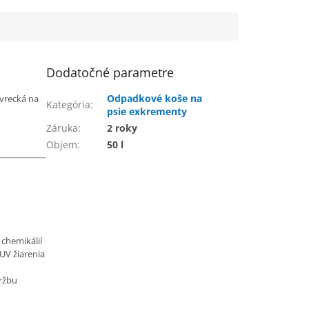
Dodatočné parametre
Odpadkové koše na
vrecká na
Kategória
:
psie exkrementy
Záruka
:
2 roky
Objem
:
50 l
chemikálií
UV žiarenia
držbu