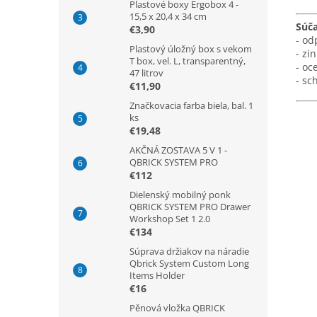
Plastové boxy Ergobox 4 -
15,5 x 20,4 x 34 cm
Súča
€3,90
- od
Plastový úložný box s vekom
- zi
T box, vel. L, transparentný,
- oc
47 litrov
- sc
€11,90
Značkovacia farba biela, bal. 1
ks
€19,48
AKČNÁ ZOSTAVA 5 V 1 -
QBRICK SYSTEM PRO
€112
Dielenský mobilný ponk
QBRICK SYSTEM PRO Drawer
Workshop Set 1 2.0
€134
Súprava držiakov na náradie
Qbrick System Custom Long
Items Holder
€16
Pěnová vložka QBRICK