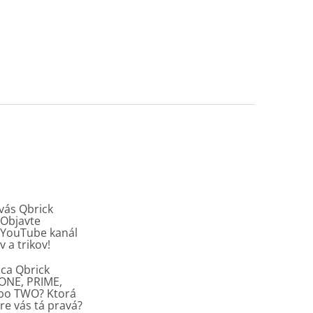
vás Qbrick
Objavte
y YouTube kanál
v a trikov!
ca Qbrick
ONE, PRIME,
ebo TWO? Ktorá
re vás tá pravá?