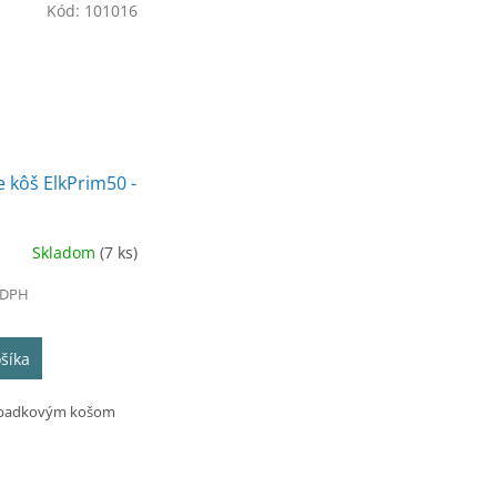
Kód:
101016
e kôš ElkPrim50 -
Skladom
(7 ks)
 DPH
šíka
odpadkovým košom