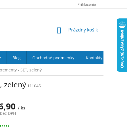
O NÁS
PODMIENKY OCHRANY OSOBNÝCH ÚDAJOV
Prihlásenie
DOPRAVA 
NÁKUPNÝ
Prázdny košík
KOŠÍK
y
Blog
Obchodné podmienky
Kontakty
rementy - SET, zelený
, zelený
111045
6,90
/ ks
 bez DPH
ová
dom