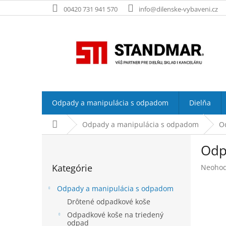
Prejsť
00420 731 941 570
info@dilenske-vybaveni.cz
na
obsah
Odpady a manipulácia s odpadom
Dielňa
Domov
Odpady a manipulácia s odpadom
O
B
Odp
o
Preskočiť
č
Kategórie
Prieme
Neohod
kategórie
n
hodnot
ý
produk
Odpady a manipulácia s odpadom
p
je
Drôtené odpadkové koše
a
0,0
Odpadkové koše na triedený
z
n
odpad
5