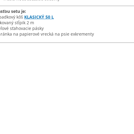
sťou setu je:
padkový kôš
KLASICKÝ 50 L
nkovaný stĺpik 2 m
eľové sťahovacie pásky
hránka na papierové vrecká na psie exkrementy