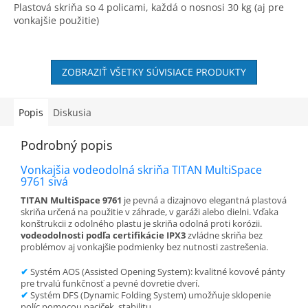
Plastová skriňa so 4 policami, každá o nosnosi 30 kg (aj pre
O
vonkajšie použitie)
ZOBRAZIŤ VŠETKY SÚVISIACE PRODUKTY
Popis
Diskusia
Podrobný popis
Vonkajšia vodeodolná skriňa TITAN MultiSpace
9761 sivá
TITAN MultiSpace 9761
je pevná a dizajnovo elegantná plastová
skriňa určená na použitie v záhrade, v garáži alebo dielni. Vďaka
konštrukcii z odolného plastu je skriňa odolná proti korózii.
vodeodolnosti podľa certifikácie IPX3
zvládne skriňa bez
problémov aj vonkajšie podmienky bez nutnosti zastrešenia.
✔
Systém AOS (Assisted Opening System): kvalitné kovové pánty
pre trvalú funkčnosť a pevné dovretie dverí.
✔
Systém DFS (Dynamic Folding System) umožňuje sklopenie
políc pomocou paciček. stabilitu.