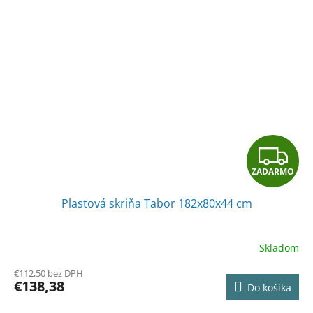
Z
ZADARMO
A
Plastová skriňa Tabor 182x80x44 cm
D
A
Skladom
R
€112,50 bez DPH
€138,38
Do košíka
M