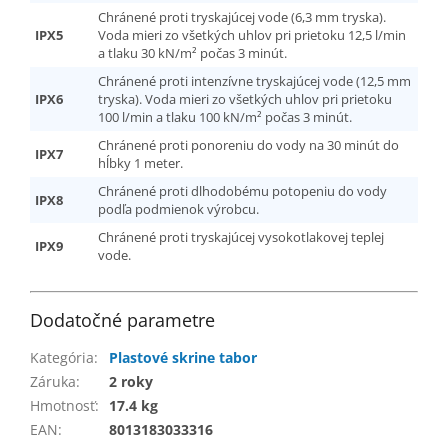
Chránené proti tryskajúcej vode (6,3 mm tryska).
IPX5
Voda mieri zo všetkých uhlov pri prietoku 12,5 l/min
a tlaku 30 kN/m² počas 3 minút.
Chránené proti intenzívne tryskajúcej vode (12,5 mm
IPX6
tryska). Voda mieri zo všetkých uhlov pri prietoku
100 l/min a tlaku 100 kN/m² počas 3 minút.
Chránené proti ponoreniu do vody na 30 minút do
IPX7
hĺbky 1 meter.
Chránené proti dlhodobému potopeniu do vody
IPX8
podľa podmienok výrobcu.
Chránené proti tryskajúcej vysokotlakovej teplej
IPX9
vode.
Dodatočné parametre
Kategória
:
Plastové skrine tabor
Záruka
:
2 roky
Hmotnosť
:
17.4 kg
EAN
:
8013183033316