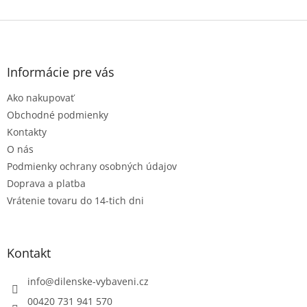
Z
á
p
ä
Informácie pre vás
t
Ako nakupovať
i
e
Obchodné podmienky
Kontakty
O nás
Podmienky ochrany osobných údajov
Doprava a platba
Vrátenie tovaru do 14-tich dni
Kontakt
info
@
dilenske-vybaveni.cz
00420 731 941 570