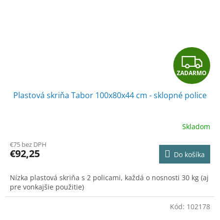
Z
ZADARMO
A
Plastová skriňa Tabor 100x80x44 cm - sklopné police
D
A
Skladom
R
€75 bez DPH
€92,25
Do košíka
M
Nízka plastová skriňa s 2 policami, každá o nosnosti 30 kg (aj
O
pre vonkajšie použitie)
Kód:
102178