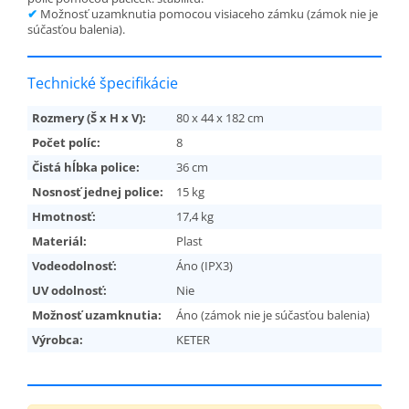
✔
Možnosť uzamknutia pomocou visiaceho zámku (zámok nie je
súčasťou balenia).
Technické špecifikácie
Rozmery (Š x H x V):
80 x 44 x 182 cm
Počet políc:
8
Čistá hĺbka police:
36 cm
Nosnosť jednej police:
15 kg
Hmotnosť:
17,4 kg
Materiál:
Plast
Vodeodolnosť:
Áno (IPX3)
UV odolnosť:
Nie
Možnosť uzamknutia:
Áno (zámok nie je súčasťou balenia)
Výrobca:
KETER