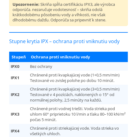
Upozornenie:
Skriňa spĺňa certifikáciu IPX3, ale výrobca
odporúča. nezaručuje vodotesnosť – skriňa odolá
krátkodobému pôsobeniu vody a vlhkosti, nie však
dlhodobému dažďu. Odporúča sa pripevniť k stene.
Stupne krytia IPX – ochrana proti vniknutiu vody
Stupeň
Ochrana proti vniknutiu vody
IPX0
Bez ochrany
Chránené proti kvapkajúcej vode (1+0,5 mm/min)
IPX1
Testované vo zvislej polohe po dobu 10 minút.
Chránené proti kvapkajúcej vode (3+0,5 mm/min)
IPX2
Testované v 4 pozíciách, naklonených o 15° od
normálnej polohy, 2,5 minúty na každú.
Chránené proti vodnej triešti. Voda strieka pod
IPX3
uhlom 60° priprietoku 10 l/min a tlaku 80–100 kN/m²
počas 5 minút.
Chránené proti striekajúcej vode. Voda strieka vo
IPX4
všetkých uhloch.