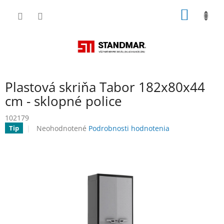
Prejsť
NÁKU
na
obsah
KOŠÍK
Plastová skriňa Tabor 182x80x44
cm - sklopné police
102179
Priemerné
Neohodnotené
Podrobnosti hodnotenia
Tip
hodnotenie
produktu
je
0,0
z
5
hviezdičiek.