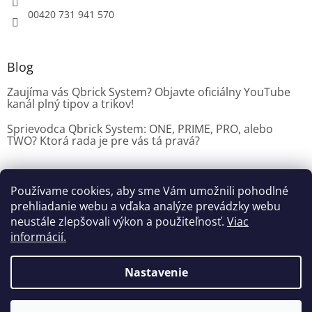
00420 731 941 570
Blog
Zaujíma vás Qbrick System? Objavte oficiálny YouTube
kanál plný tipov a trikov!
Sprievodca Qbrick System: ONE, PRIME, PRO, alebo
TWO? Ktorá rada je pre vás tá pravá?
Používame cookies, aby sme Vám umožnili pohodlné
Dílenské vybavení CZ
prehliadanie webu a vďaka analýze prevádzky webu
neustále zlepšovali výkon a použiteľnosť.
Viac
informácií.
Vytvoril Shoptet
Nastavenie
Copyright 2026
Dielenske vybavenie
. Všetky práva