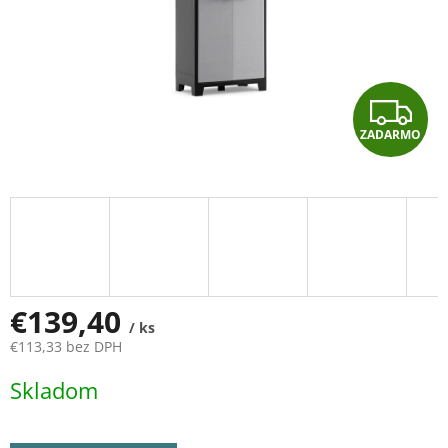
Z
ZADARMO
A
D
A
R
M
€139,40
/ ks
€113,33 bez DPH
O
Jednotková
Skladom
cena: