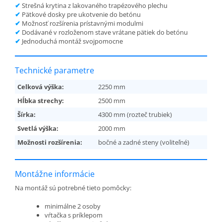
✔
Strešná krytina z lakovaného trapézového plechu
✔
Pätkové dosky pre ukotvenie do betónu
✔
Možnosť rozšírenia prístavnými modulmi
✔
Dodávané v rozloženom stave vrátane pätiek do betónu
✔
Jednoduchá montáž svojpomocne
Technické parametre
Celková výška:
2250 mm
Hĺbka strechy:
2500 mm
Šírka:
4300 mm (rozteč trubiek)
Svetlá výška:
2000 mm
Možnosti rozšírenia:
bočné a zadné steny (voliteľné)
Montážne informácie
Na montáž sú potrebné tieto pomôcky:
minimálne 2 osoby
vŕtačka s príklepom