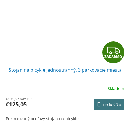
Z
ZADARMO
A
Stojan na bicykle jednostranný, 3 parkovacie miesta
D
A
Skladom
R
€101,67 bez DPH
€125,05
Do košíka
M
Pozinkovaný oceľový stojan na bicykle
O