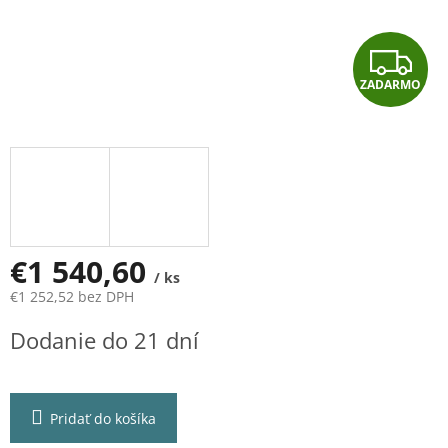
Z
ZADARMO
A
D
A
R
M
€1 540,60
/ ks
€1 252,52 bez DPH
O
Jednotková
Dodanie do 21 dní
cena:
Pridať do košíka