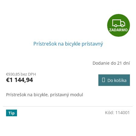
Z
ZADARMO
A
Prístrešok na bicykle prístavný
D
A
Dodanie do 21 dní
R
€930,85 bez DPH
€1 144,94
Do košíka
M
Prístrešok na bicykle, prístavný modul
O
Kód:
114001
Tip