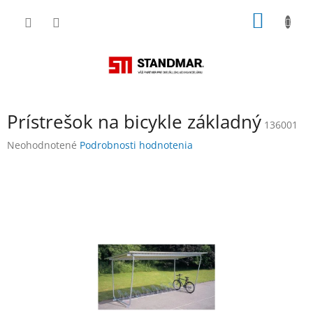
Prejsť
NÁKU
na
obsah
KOŠÍK
Prístrešok na bicykle základný
136001
Priemerné
Neohodnotené
Podrobnosti hodnotenia
hodnotenie
produktu
je
0,0
z
5
hviezdičiek.