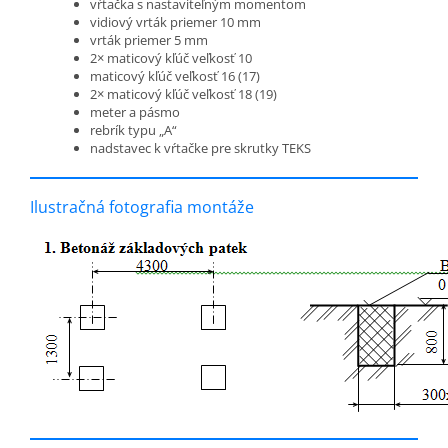
vŕtačka s nastaviteľným momentom
vidiový vrták priemer 10 mm
vrták priemer 5 mm
2× maticový kľúč veľkosť 10
maticový kľúč veľkosť 16 (17)
2× maticový kľúč veľkosť 18 (19)
meter a pásmo
rebrík typu „A“
nadstavec k vŕtačke pre skrutky TEKS
Ilustračná fotografia montáže