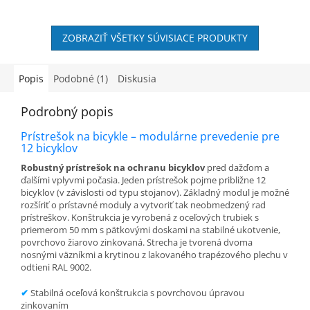
ZOBRAZIŤ VŠETKY SÚVISIACE PRODUKTY
Popis
Podobné (1)
Diskusia
Podrobný popis
Prístrešok na bicykle – modulárne prevedenie pre
12 bicyklov
Robustný prístrešok na ochranu bicyklov
pred dažďom a
ďalšími vplyvmi počasia. Jeden prístrešok pojme približne 12
bicyklov (v závislosti od typu stojanov). Základný modul je možné
rozšíriť o prístavné moduly a vytvoriť tak neobmedzený rad
prístreškov. Konštrukcia je vyrobená z oceľových trubiek s
priemerom 50 mm s pätkovými doskami na stabilné ukotvenie,
povrchovo žiarovo zinkovaná. Strecha je tvorená dvoma
nosnými väzníkmi a krytinou z lakovaného trapézového plechu v
odtieni RAL 9002.
✔
Stabilná oceľová konštrukcia s povrchovou úpravou
zinkovaním