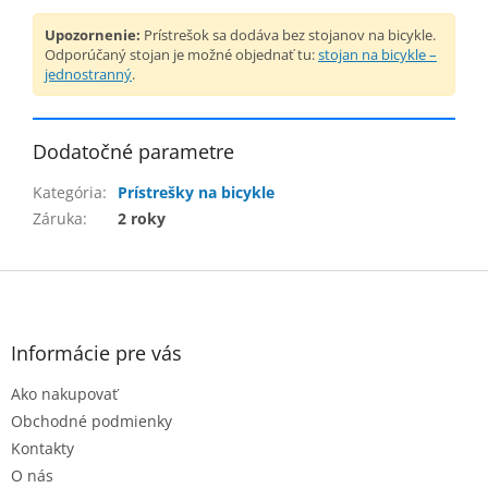
Upozornenie:
Prístrešok sa dodáva bez stojanov na bicykle.
Odporúčaný stojan je možné objednať tu:
stojan na bicykle –
jednostranný
.
Dodatočné parametre
Kategória
:
Prístrešky na bicykle
Záruka
:
2 roky
Z
á
p
ä
Informácie pre vás
t
Ako nakupovať
i
e
Obchodné podmienky
Kontakty
O nás