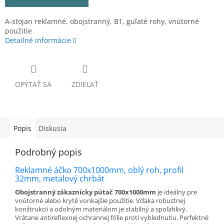
A-stojan reklamné, obojstranný, B1, guľaté rohy, vnútorné
použitie
Detailné informácie
OPÝTAŤ SA
ZDIEĽAŤ
Popis
Diskusia
Podrobný popis
Reklamné áčko 700x1000mm, oblý roh, profil
32mm, metalový chrbát
Obojstranný zákaznícky pútač 700x1000mm
je ideálny pre
vnútorné alebo kryté vonkajšie použitie. Vďaka robustnej
konštrukcii a odolným materiálom je stabilný a spoľahlivý.
Vrátane antireflexnej ochrannej fólie proti vyblednutiu. Perfektné