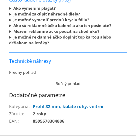
Ako vymením plagát?
Je možné zakúpiť náhradné diely?
Je možné vymeniť prednú kryciu fóliu?
Ako sú reklamné áčka balené a ako ich posielate?
Môžem reklamné áčko použiť na chodníku?
Je možné reklamné áčko doplniť top kartou alebo
držiakom na letáky?
Technické nákresy
Predný pohľad
Bočný pohľad
Dodatočné parametre
Kategória
:
Profil 32 mm, kulaté rohy, vnitřní
Záruka
:
2 roky
EAN
:
8595578304886