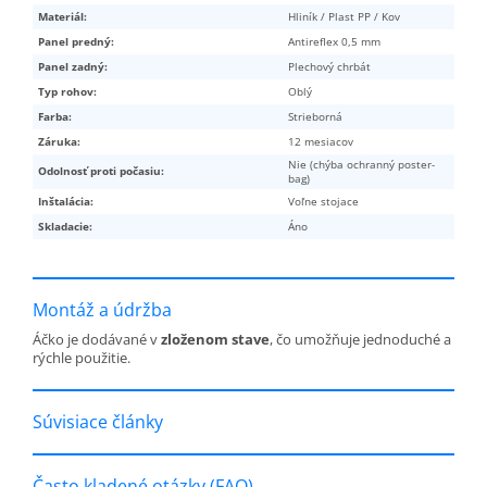
Materiál:
Hliník / Plast PP / Kov
Panel predný:
Antireflex 0,5 mm
Panel zadný:
Plechový chrbát
Typ rohov:
Oblý
Farba:
Strieborná
Záruka:
12 mesiacov
Nie (chýba ochranný poster-
Odolnosť proti počasiu:
bag)
Inštalácia:
Voľne stojace
Skladacie:
Áno
Montáž a údržba
Áčko je dodávané v
zloženom stave
, čo umožňuje jednoduché a
rýchle použitie.
Súvisiace články
Často kladené otázky (FAQ)