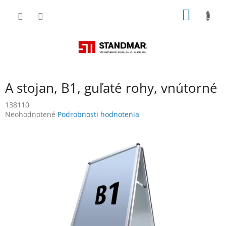
Prejsť
NÁKU
na
obsah
KOŠÍK
A stojan, B1, guľaté rohy, vnútorné
138110
Priemerné
Neohodnotené
Podrobnosti hodnotenia
hodnotenie
produktu
je
0,0
z
5
hviezdičiek.