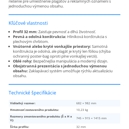
riešenie pre umiestnenie plagátov a reklamných oznámení s
jednoduchou výmenou obsahu.
Kľúčové vlastnosti
Profil 32 mm:
Zaisťuje pevnosť a dlhú životnosť.
Pevná a odolná konštrukcia:
Hliníková konštrukcia s
plechovým chrbtom.
Vnútorné alebo kryté vonkajšie priestory:
Samotná
konštrukcia je odolná, ale plagát je krytý len fóliou (chýba
ochranný poster-bag oproti plne vonkajšej verzii).
Oblé rohy:
Bezpečnejšia manipulácia a moderný dizajn.
Obojstranná prezentácia s jednoduchou výmenou
obsahu:
Zaklapávací systém umožňuje rýchlu aktualizáciu
obsahu.
Technické špecifikácie
Viditeľný rozmer:
682 × 982 mm
Hmotnosť zostaveného produktu:
10,23 kg
Rozmery zmontovaného produktu (Š x H x
745 × 915 × 1415 mm
V):
Šírka profilu:
32 mm