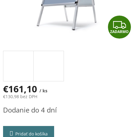
Z
ZADARMO
A
D
A
R
M
€161,10
/ ks
€130,98 bez DPH
O
Jednotková
Dodanie do 4 dní
cena:
Pridať do košíka