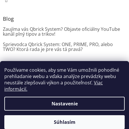
Blog
Zaujíma vás Qbrick System? Objavte oficiálny YouTube
kanál plný tipov a trikov!
Sprievodca Qbrick System: ONE, PRIME, PRO, alebo
TWO? Ktorá rada je pre vás tá pravá?
Používame cookies, aby sme Vám umožnili pohodlné
Dílenské vybavení CZ
prehliadanie webu a vďaka analýze prevádzky webu
neustále zlepšovali výkon a použiteľnosť.
Viac
informácií.
Vytvoril Shoptet
Nastavenie
Copyright 2026
Dielenske vybavenie
. Všetky práva
Súhlasím
vyhradené.