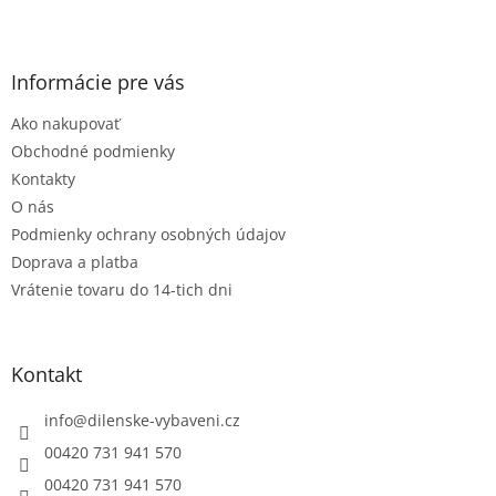
Z
á
p
ä
Informácie pre vás
t
Ako nakupovať
i
e
Obchodné podmienky
Kontakty
O nás
Podmienky ochrany osobných údajov
Doprava a platba
Vrátenie tovaru do 14-tich dni
Kontakt
info
@
dilenske-vybaveni.cz
00420 731 941 570
00420 731 941 570