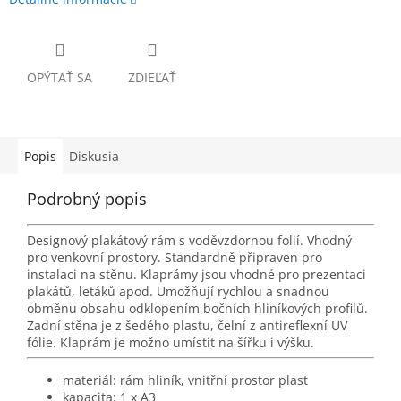
OPÝTAŤ SA
ZDIEĽAŤ
Popis
Diskusia
Podrobný popis
Designový plakátový rám s voděvzdornou folií. Vhodný
pro venkovní prostory. Standardně připraven pro
instalaci na stěnu. Klaprámy jsou vhodné pro prezentaci
plakátů, letáků apod. Umožňují rychlou a snadnou
obměnu obsahu odklopením bočních hliníkových profilů.
Zadní stěna je z šedého plastu, čelní z antireflexní UV
fólie. Klaprám je možno umístit na šířku i výšku.
materiál: rám hliník, vnitřní prostor plast
kapacita: 1 x A3