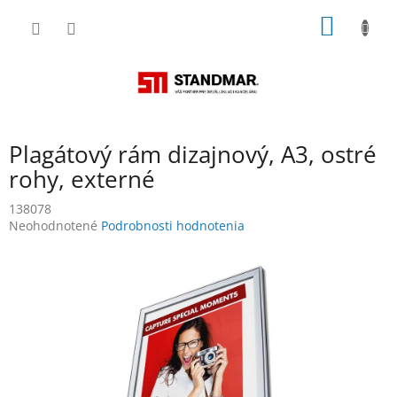
Prejsť
NÁKU
na
obsah
KOŠÍK
Plagátový rám dizajnový, A3, ostré
rohy, externé
138078
Priemerné
Neohodnotené
Podrobnosti hodnotenia
hodnotenie
produktu
je
0,0
z
5
hviezdičiek.