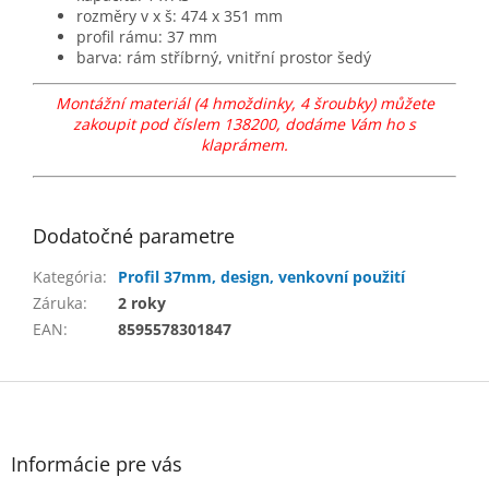
rozměry v x š: 474 x 351 mm
profil rámu: 37 mm
barva: rám stříbrný, vnitřní prostor šedý
Montážní materiál (4 hmoždinky, 4 šroubky) můžete
zakoupit pod číslem 138200, dodáme Vám ho s
klaprámem.
Dodatočné parametre
Kategória
:
Profil 37mm, design, venkovní použití
Záruka
:
2 roky
EAN
:
8595578301847
Z
á
p
ä
Informácie pre vás
t