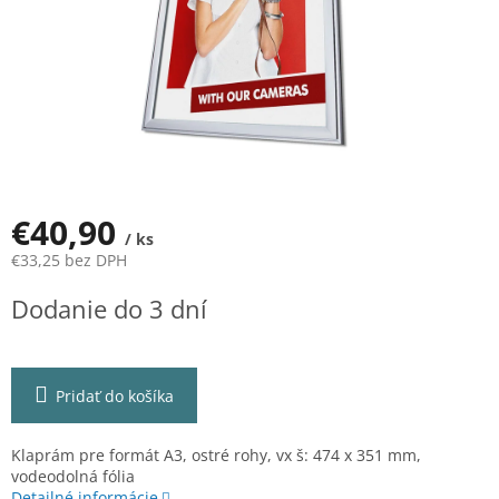
€40,90
/ ks
€33,25 bez DPH
Jednotková
Dodanie do 3 dní
cena:
Pridať do košíka
Klaprám pre formát A3, ostré rohy, vx š: 474 x 351 mm,
vodeodolná fólia
Detailné informácie