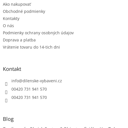
Ako nakupovať
i
e
Obchodné podmienky
Kontakty
O nás
Podmienky ochrany osobných údajov
Doprava a platba
Vrátenie tovaru do 14-tich dni
Kontakt
info
@
dilenske-vybaveni.cz
00420 731 941 570
00420 731 941 570
Blog