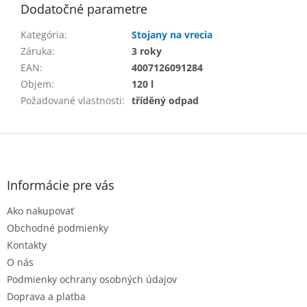
Dodatočné parametre
Kategória
:
Stojany na vrecia
Záruka
:
3 roky
EAN
:
4007126091284
Objem
:
120 l
Požadované vlastnosti
:
tříděný odpad
Z
á
p
ä
Informácie pre vás
t
Ako nakupovať
i
e
Obchodné podmienky
Kontakty
O nás
Podmienky ochrany osobných údajov
Doprava a platba