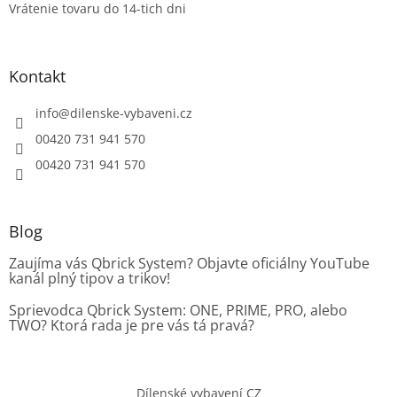
Vrátenie tovaru do 14-tich dni
Kontakt
info
@
dilenske-vybaveni.cz
00420 731 941 570
00420 731 941 570
Blog
Zaujíma vás Qbrick System? Objavte oficiálny YouTube
kanál plný tipov a trikov!
Sprievodca Qbrick System: ONE, PRIME, PRO, alebo
TWO? Ktorá rada je pre vás tá pravá?
Dílenské vybavení CZ