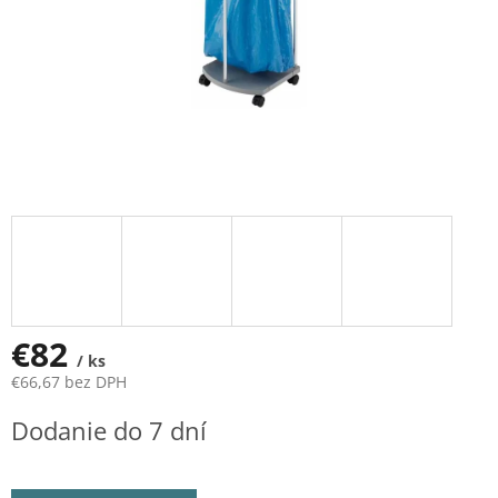
€82
/ ks
€66,67 bez DPH
Jednotková
Dodanie do 7 dní
cena: