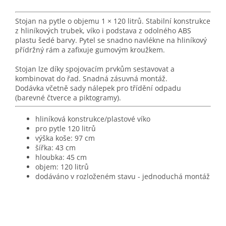
Stojan na pytle o objemu 1 × 120 litrů. Stabilní konstrukce
z hliníkových trubek, víko i podstava z odolného ABS
plastu šedé barvy. Pytel se snadno navlékne na hliníkový
přídržný rám a zafixuje gumovým kroužkem.
Stojan lze díky spojovacím prvkům sestavovat a
kombinovat do řad. Snadná zásuvná montáž.
Dodávka včetně sady nálepek pro třídění odpadu
(barevné čtverce a piktogramy).
hliníková konstrukce/plastové víko
pro pytle 120 litrů
výška koše: 97 cm
šířka: 43 cm
hloubka: 45 cm
objem: 120 litrů
dodáváno v rozloženém stavu - jednoduchá montáž