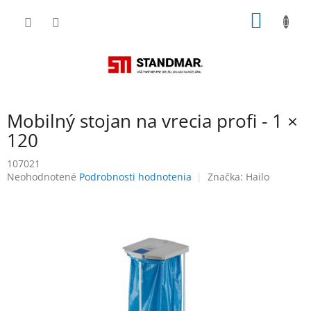
Prejsť
NÁKU
na
obsah
KOŠÍK
Mobilný stojan na vrecia profi - 1 ×
120
107021
Priemerné
Neohodnotené
Podrobnosti hodnotenia
Značka:
Hailo
hodnotenie
produktu
je
0,0
z
5
hviezdičiek.