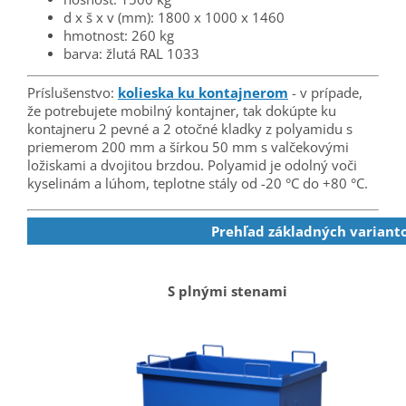
d x š x v (mm): 1800 x 1000 x 1460
hmotnost: 260 kg
barva: žlutá RAL 1033
Príslušenstvo:
kolieska ku kontajnerom
- v prípade,
že potrebujete mobilný kontajner, tak dokúpte ku
kontajneru 2 pevné a 2 otočné kladky z polyamidu s
priemerom 200 mm a šírkou 50 mm s valčekovými
ložiskami a dvojitou brzdou. Polyamid je odolný voči
kyselinám a lúhom, teplotne stály od -20 °C do +80 °C.
Prehľad základných variant
S plnými stenami