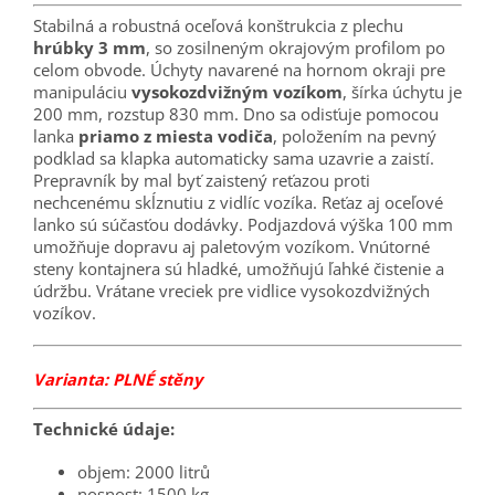
Stabilná a robustná oceľová konštrukcia z plechu
hrúbky 3 mm
, so zosilneným okrajovým profilom po
celom obvode. Úchyty navarené na hornom okraji pre
manipuláciu
vysokozdvižným vozíkom
, šírka úchytu je
200 mm, rozstup 830 mm. Dno sa odisťuje pomocou
lanka
priamo z miesta vodiča
, položením na pevný
podklad sa klapka automaticky sama uzavrie a zaistí.
Prepravník by mal byť zaistený reťazou proti
nechcenému skĺznutiu z vidlíc vozíka. Reťaz aj oceľové
lanko sú súčasťou dodávky. Podjazdová výška 100 mm
umožňuje dopravu aj paletovým vozíkom. Vnútorné
steny kontajnera sú hladké, umožňujú ľahké čistenie a
údržbu. Vrátane vreciek pre vidlice vysokozdvižných
vozíkov.
Varianta: PLNÉ stěny
Technické údaje:
objem: 2000 litrů
nosnost: 1500 kg