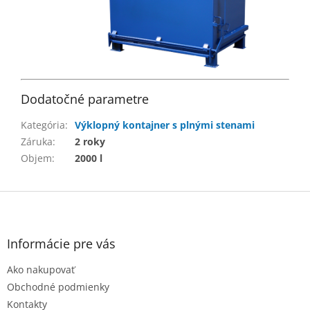
Dodatočné parametre
Kategória
:
Výklopný kontajner s plnými stenami
Záruka
:
2 roky
Objem
:
2000 l
Z
á
p
ä
Informácie pre vás
t
Ako nakupovať
i
e
Obchodné podmienky
Kontakty