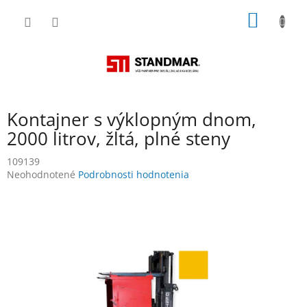
Prejsť
NÁKU
na
obsah
KOŠÍK
Kontajner s výklopným dnom,
2000 litrov, žltá, plné steny
109139
Priemerné
Neohodnotené
Podrobnosti hodnotenia
hodnotenie
produktu
je
0,0
z
5
hviezdičiek.