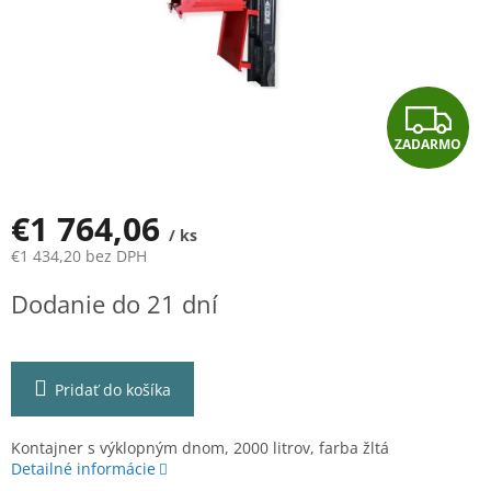
Z
ZADARMO
A
D
€1 764,06
/ ks
A
€1 434,20 bez DPH
Jednotková
R
Dodanie do 21 dní
cena:
M
O
Pridať do košíka
Kontajner s výklopným dnom, 2000 litrov, farba žltá
Detailné informácie