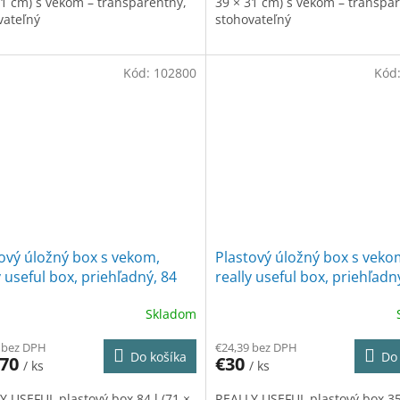
31 cm) s vekom – transparentný,
39 × 31 cm) s vekom – transpa
vateľný
stohovateľný
Kód:
102800
Kód
ový úložný box s vekom,
Plastový úložný box s veko
y useful box, priehľadný, 84
really useful box, priehľadn
litrov XL
Skladom
 bez DPH
€24,39 bez DPH
Do košíka
Do 
,70
€30
/ ks
/ ks
Y USEFUL plastový box 84 l (71 ×
REALLY USEFUL plastový box 35 