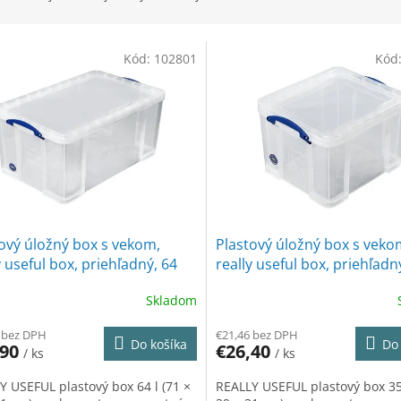
Kód:
102801
Kód
ový úložný box s vekom,
Plastový úložný box s veko
y useful box, priehľadný, 64
really useful box, priehľadn
litrov
Skladom
 bez DPH
€21,46 bez DPH
Do košíka
Do 
,90
€26,40
/ ks
/ ks
Y USEFUL plastový box 64 l (71 ×
REALLY USEFUL plastový box 35 