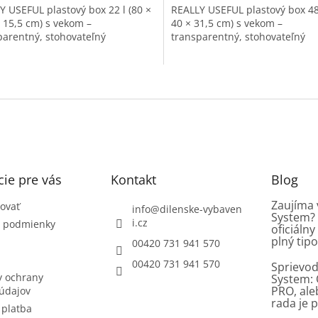
Y USEFUL plastový box 22 l (80 ×
REALLY USEFUL plastový box 48 
× 15,5 cm) s vekom –
40 × 31,5 cm) s vekom –
parentný, stohovateľný
transparentný, stohovateľný
O
v
l
á
d
a
c
i
ie pre vás
Kontakt
Blog
e
p
Zaujíma 
ovať
info
@
dilenske-vybaven
System? 
r
i.cz
 podmienky
oficiáln
v
plný tipo
00420 731 941 570
k
y
00420 731 941 570
Sprievod
v
 ochrany
System: 
ý
PRO, al
údajov
p
rada je p
 platba
i