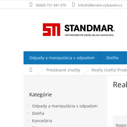
Prejsť
00420 731 941 570
info@dilenske-vybaveni.cz
na
obsah
Odpady a manipulácia s odpadom
Dielňa
Domov
Predávané značky
Really Useful Prod
B
Real
o
Preskočiť
č
Kategórie
kategórie
n
ý
Odpady a manipulácia s odpadom
p
Dielňa
a
R
Kancelária
n
a
Najpr