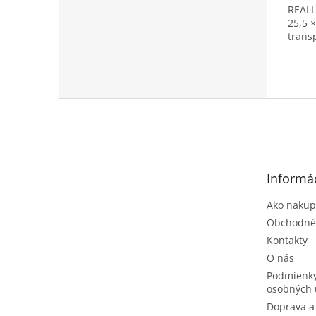
REALL
25,5 
trans
Z
á
p
ä
t
Informác
i
e
Ako nakup
Obchodné
Kontakty
O nás
Podmienky
osobných 
Doprava a