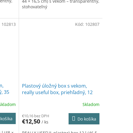
rentný,
44 × 16,5 cm) s vekom – transparentný,
stohovateľný
:
102813
Kód:
102807
m,
Plastový úložný box s vekom,
ý, 35
really useful box, priehľadný, 12
litrov
Skladom
Skladom
€10,16 bez DPH
košíka
Do košíka
€12,50
/ ks
l (48 ×
REALLY USEFUL plastový box 12 l (46,5