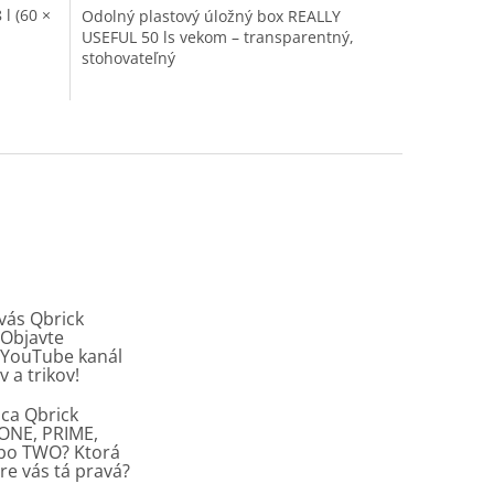
l (60 ×
Odolný plastový úložný box REALLY
USEFUL 50 ls vekom – transparentný,
stohovateľný
vás Qbrick
Objavte
y YouTube kanál
v a trikov!
ca Qbrick
ONE, PRIME,
ebo TWO? Ktorá
re vás tá pravá?