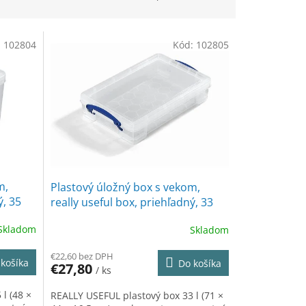
:
102804
Kód:
102805
m,
Plastový úložný box s vekom,
ý, 35
really useful box, priehľadný, 33
litrov
Skladom
Skladom
€22,60 bez DPH
košíka
Do košíka
€27,80
/ ks
l (48 ×
REALLY USEFUL plastový box 33 l (71 ×