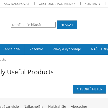
AKO NAKUPOVAŤ
OBCHODNÉ PODMIENKY
KONTAKTY
HĽADAŤ
Kancelária
Zázemie
Zľavy a výpredaje
NAŠE TOP
ucts
ly Useful Products
OTVORIŤ FILTER
edávanejšie
Najlacnejšie
Najdrahšie
Abecedne