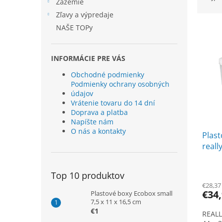
e
Zázemie
d
l
Zľavy a výpredaje
e
V
n
NAŠE TOPy
ý
i
p
e
INFORMÁCIE PRE VÁS
i
p
s
r
Obchodné podmienky
p
o
Podmienky ochrany osobných
r
d
údajov
o
u
Vrátenie tovaru do 14 dní
Doprava a platba
d
k
Napíšte nám
u
t
O nás a kontakty
Plast
k
o
reall
t
v
litrov
o
v
Top 10 produktov
€28,37
€34
Plastové boxy Ecobox small
7,5 x 11 x 16,5 cm
€1
REALL