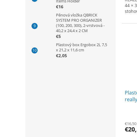
Items Holder
44 × 
€16
stoho
Pěnová vložka QBRICK
SYSTEM PRO ORGANIZER
(100, 200, 300), 2-vrstvová -
40,2 x 24,4 x 2 CM
€5
Plastový box Ergobox 2L 7,5
x 21,2 x 11,6 cm
€2,05
Plast
reall
litrov
€16,50
€20