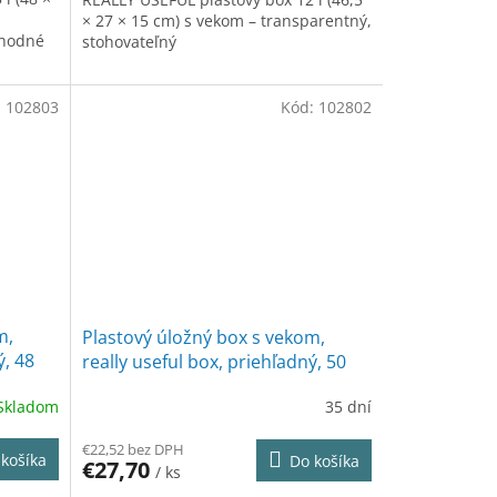
× 27 × 15 cm) s vekom – transparentný,
vhodné
stohovateľný
:
102803
Kód:
102802
m,
Plastový úložný box s vekom,
ý, 48
really useful box, priehľadný, 50
litrov
Skladom
35 dní
€22,52 bez DPH
košíka
Do košíka
€27,70
/ ks