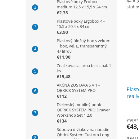
44 × 
Plastové boxy Ecobox
stoho
medium 12,5 x 15,5 x 24 cm
€2,35
Plastové boxy Ergobox 4 -
15,5 x 20,4 x 34 cm
€3,90
Plastový úložný box s vekom
T box, vel. L, transparentný,
47 litrov
€11,90
Značkovacia farba biela, bal. 1
ks
€19,48
AKČNÁ ZOSTAVA 5 V 1 -
Plast
QBRICK SYSTEM PRO
reall
€112
litrov
Dielenský mobilný ponk
QBRICK SYSTEM PRO Drawer
Workshop Set 1 2.0
€134
€35,53
€43
Súprava držiakov na náradie
Qbrick System Custom Long
REALL