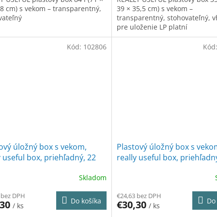
38 cm) s vekom – transparentný,
39 × 35,5 cm) s vekom –
vateľný
transparentný, stohovateľný, 
pre uloženie LP platní
Kód:
102806
Kód
ový úložný box s vekom,
Plastový úložný box s veko
y useful box, priehľadný, 22
really useful box, priehľadn
litrov
Skladom
 bez DPH
€24,63 bez DPH
Do košíka
Do 
,30
€30,30
/ ks
/ ks