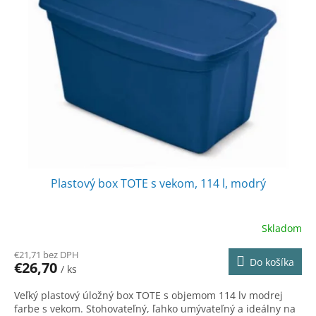
s
r
p
o
r
d
o
u
d
k
u
t
k
o
t
v
o
v
Plastový box TOTE s vekom, 114 l, modrý
Skladom
€21,71 bez DPH
Do košíka
€26,70
/ ks
Veľký plastový úložný box TOTE s objemom 114 lv modrej
farbe s vekom. Stohovateľný, ľahko umývateľný a ideálny na