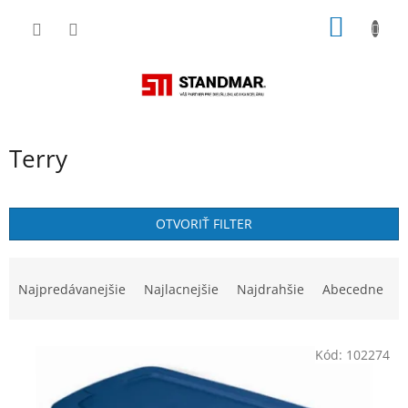
Prejsť
NÁKU
na
obsah
KOŠÍK
Terry
OTVORIŤ FILTER
R
a
Najpredávanejšie
Najlacnejšie
Najdrahšie
Abecedne
d
e
V
n
Kód:
102274
ý
i
p
e
i
p