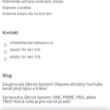
Podmienky ochrany osobných údajov
y
v
Doprava a platba
ý
Vrátenie tovaru do 14-tich dni
p
i
s
u
Kontakt
info
@
dilenske-vybaveni.cz
00420 731 941 570
00420 731 941 570
Blog
Zaujíma vás Qbrick System? Objavte oficiálny YouTube
kanál plný tipov a trikov!
Sprievodca Qbrick System: ONE, PRIME, PRO, alebo
TWO? Ktorá rada je pre vás tá pravá?