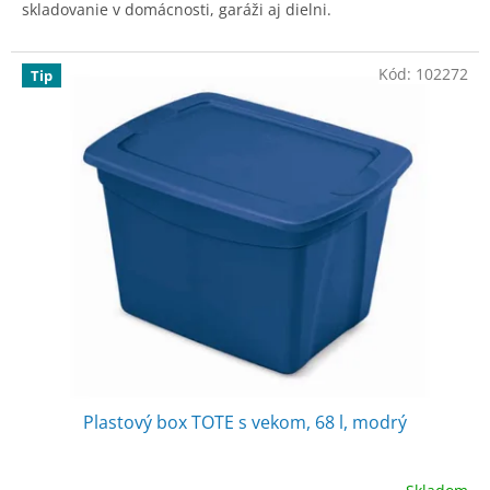
skladovanie v domácnosti, garáži aj dielni.
Kód:
102272
Tip
Plastový box TOTE s vekom, 68 l, modrý