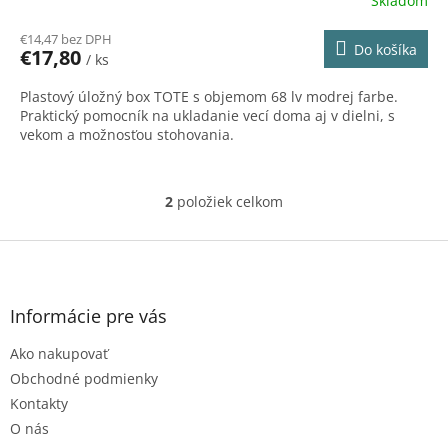
Skladom
€14,47 bez DPH
Do košíka
€17,80
/ ks
Plastový úložný box TOTE s objemom 68 lv modrej farbe.
Praktický pomocník na ukladanie vecí doma aj v dielni, s
vekom a možnosťou stohovania.
2
položiek celkom
O
v
l
Z
á
á
d
p
a
ä
Informácie pre vás
c
t
i
Ako nakupovať
i
e
e
p
Obchodné podmienky
r
Kontakty
v
O nás
k