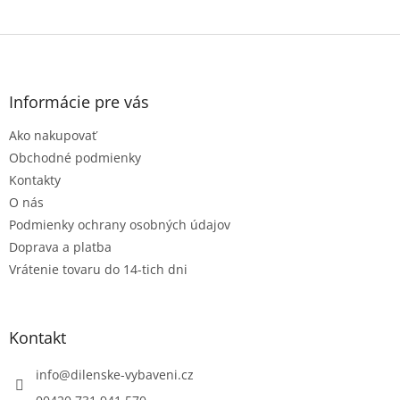
Z
á
p
ä
Informácie pre vás
t
Ako nakupovať
i
e
Obchodné podmienky
Kontakty
O nás
Podmienky ochrany osobných údajov
Doprava a platba
Vrátenie tovaru do 14-tich dni
Kontakt
info
@
dilenske-vybaveni.cz