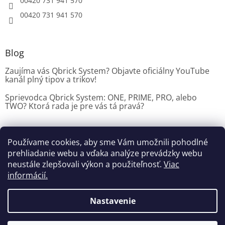
00420 731 941 570
00420 731 941 570
Blog
Zaujíma vás Qbrick System? Objavte oficiálny YouTube
kanál plný tipov a trikov!
Sprievodca Qbrick System: ONE, PRIME, PRO, alebo
TWO? Ktorá rada je pre vás tá pravá?
Používame cookies, aby sme Vám umožnili pohodlné
Dílenské vybavení CZ
prehliadanie webu a vďaka analýze prevádzky webu
neustále zlepšovali výkon a použiteľnosť.
Viac
informácií.
Vytvoril Shoptet
Nastavenie
Copyright 2026
Dielenske vybavenie
. Všetky práva