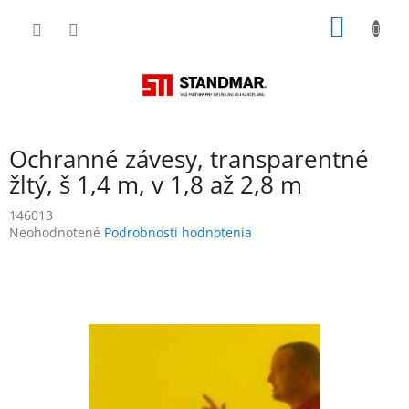
Prejsť
NÁKU
na
obsah
KOŠÍK
Ochranné závesy, transparentné
žltý, š 1,4 m, v 1,8 až 2,8 m
146013
Priemerné
Neohodnotené
Podrobnosti hodnotenia
hodnotenie
produktu
je
0,0
z
5
hviezdičiek.