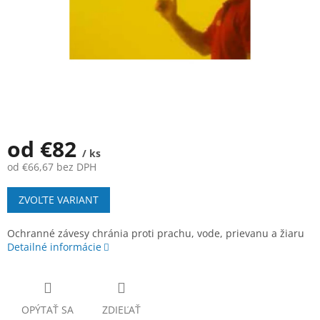
od
€82
/ ks
od
€66,67
bez DPH
Jednotková
ZVOĽTE VARIANT
cena:
Ochranné závesy chránia proti prachu, vode, prievanu a žiaru
Detailné informácie
OPÝTAŤ SA
ZDIEĽAŤ