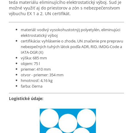
teda materiálu eliminujícího elektrostatický výboj. Sud je
možné využiť aj do priestorov a zón s nebezpečenstvom
výbuchu EX 1 a 2. UN certifikát.
materiál: vodivý vysokohustotnýj polyetylén, eliminujúci
elektrostatický výboj
certifikácia: vyhlásenie o zhode, UN značenie pre prepravu
nebezpečných tuhých látok podľa ADR, RID, IMDG-Code a
IATA-DGR (X)
výška: 685 mm
objem: 75 l
priemer: 410 mm
otvor - priemer: 354 mm
hmotnosť: 4,16 kg
farba: čierna
Logistické údaje: