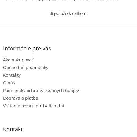
poškrá
5
položiek celkom
O
v
l
Z
á
á
d
p
a
ä
Informácie pre vás
c
t
i
Ako nakupovať
i
e
e
p
Obchodné podmienky
r
Kontakty
v
O nás
k
Podmienky ochrany osobných údajov
y
v
Doprava a platba
ý
Vrátenie tovaru do 14-tich dni
p
i
s
u
Kontakt