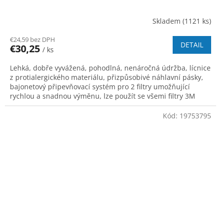
Skladem
(1121 ks)
€24,59 bez DPH
DETAIL
€30,25
/ ks
Lehká, dobře vyvážená, pohodlná, nenáročná údržba, lícnice
z protialergického materiálu, přizpůsobivé náhlavní pásky,
bajonetový připevňovací systém pro 2 filtry umožňující
rychlou a snadnou výměnu, lze použít se všemi filtry 3M
řady 2000, 5000
Kód:
19753795