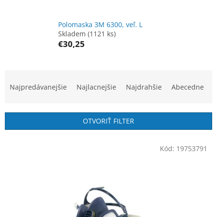
Polomaska 3M 6300, veľ. L
Skladem
(1121 ks)
€30,25
R
a
Najpredávanejšie
Najlacnejšie
Najdrahšie
Abecedne
d
e
n
OTVORIŤ FILTER
i
e
V
p
Kód:
19753791
ý
r
p
o
i
d
s
u
p
k
r
t