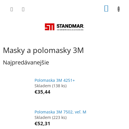
Prejsť
NÁKU
na
obsah
KOŠÍK
Masky a polomasky 3M
Najpredávanejšie
Polomaska 3M 4251+
Skladem
(138 ks)
€35,44
Polomaska 3M 7502, veľ. M
Skladem
(223 ks)
€52,31