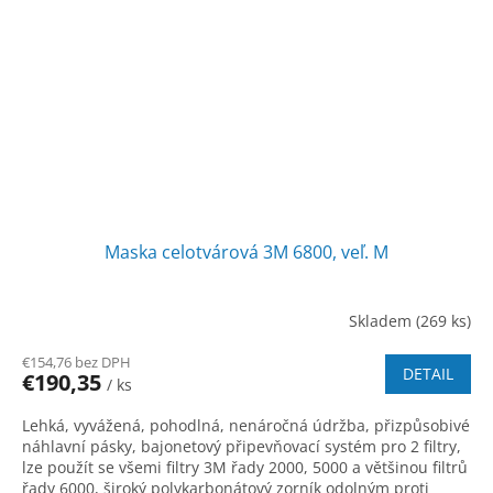
Maska celotvárová 3M 6800, veľ. M
Skladem
(269 ks)
€154,76 bez DPH
DETAIL
€190,35
/ ks
Lehká, vyvážená, pohodlná, nenáročná údržba, přizpůsobivé
náhlavní pásky, bajonetový připevňovací systém pro 2 filtry,
lze použít se všemi filtry 3M řady 2000, 5000 a většinou filtrů
řady 6000, široký polykarbonátový zorník odolným proti