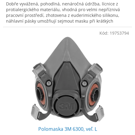
Dobře vyvážená, pohodlná, nenáročná údržba, lícnice z
protialergického materiálu, vhodná pro velmi nepříznivá
pracovní prostředí, zhotovena z euderimického silikonu,
náhlavní pásky umožňují sejmout masku při krátkých
přestávkách, aniž by musela
Kód:
19753794
Polomaska 3M 6300, veľ. L