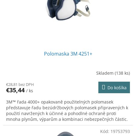
o
o
d
v
u
k
t
o
v
Polomaska 3M 4251+
Skladem
(138 ks)
€28,81 bez DPH
Do košíka
€35,44
/ ks
3M™ řada 4000+ opakovaně použitelných polomasek
představuje řadu bezúdržbových polomasek připravených k
použití navržených k účinné a pohodlné ochraně proti
mnoha plynům, výparům a kombinaci nebezpečných částic.
Kód:
19753793