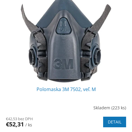
Polomaska 3M 7502, veľ. M
Skladem
(223 ks)
€42,53 bez DPH
DETAIL
€52,31
/ ks