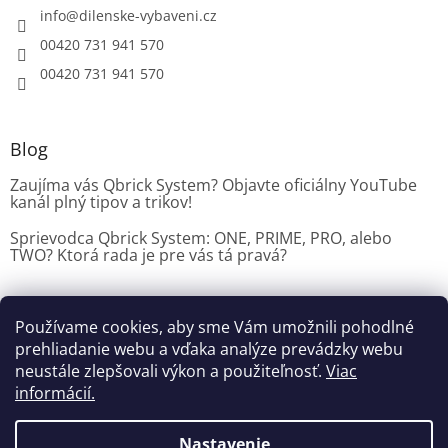
info
@
dilenske-vybaveni.cz
00420 731 941 570
00420 731 941 570
Blog
Zaujíma vás Qbrick System? Objavte oficiálny YouTube
kanál plný tipov a trikov!
Sprievodca Qbrick System: ONE, PRIME, PRO, alebo
TWO? Ktorá rada je pre vás tá pravá?
Používame cookies, aby sme Vám umožnili pohodlné
Dílenské vybavení CZ
prehliadanie webu a vďaka analýze prevádzky webu
neustále zlepšovali výkon a použiteľnosť.
Viac
informácií.
Vytvoril Shoptet
Nastavenie