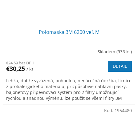
Polomaska 3M 6200 veľ. M
Skladem
(936 ks)
€24,59 bez DPH
DETAIL
€30,25
/ ks
Lehká, dobře vyvážená, pohodlná, nenáročná údržba, lícnice
z protialergického materiálu, přizpůsobivé náhlavní pásky,
bajonetový připevňovací systém pro 2 filtry umožňující
rychlou a snadnou výměnu, lze použít se všemi filtry 3M
řady 2000, 5000
Kód:
1954480