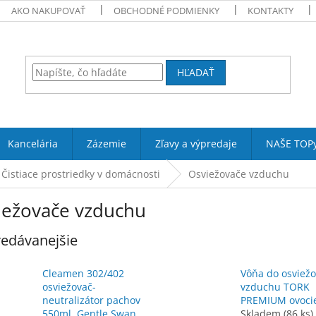
AKO NAKUPOVAŤ
OBCHODNÉ PODMIENKY
KONTAKTY
HĽADAŤ
Kancelária
Zázemie
Zľavy a výpredaje
NAŠE TOP
Čistiace prostriedky v domácnosti
Osviežovače vzduchu
iežovače vzduchu
edávanejšie
Cleamen 302/402
Vôňa do osviež
osviežovač-
vzduchu TORK
neutralizátor pachov
PREMIUM ovoci
550ml, Gentle Swan
Skladem
(86 ks)