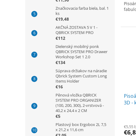
Pisoá
Značkovacia farba biela, bal. 1
fabulo
ks
€19,48
AKČNÁ ZOSTAVA 5 V 1 -
QBRICK SYSTEM PRO
€112
Dielenský mobilný ponk
QBRICK SYSTEM PRO Drawer
Workshop Set 1 2.0
€134
Súprava držiakov na náradie
Qbrick System Custom Long
Items Holder
€16
Pěnová vložka QBRICK
Piso
SYSTEM PRO ORGANIZER
3D - 
(100, 200, 300), 2-vrstvová -
40,2 x 24,4 x 2 CM
€5
Plastový box Ergobox 2L 7,5
€5,55 
x 21,2 x 11,6 cm
€6,
€2,05