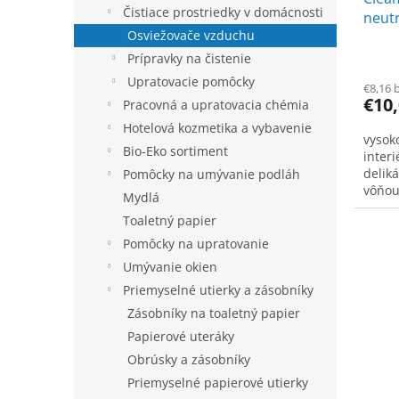
k
Čistiace prostriedky v domácnosti
neutr
t
Osviežovače vzduchu
Gent
o
v
Prípravky na čistenie
Upratovacie pomôcky
€8,16 
€10
Pracovná a upratovacia chémia
Hotelová kozmetika a vybavenie
vysok
Bio-Eko sortiment
inter
delik
Pomôcky na umývanie podláh
vôňou
Mydlá
inter
Toaletný papier
550m
Pomôcky na upratovanie
Umývanie okien
Priemyselné utierky a zásobníky
Zásobníky na toaletný papier
Papierové uteráky
Obrúsky a zásobníky
Priemyselné papierové utierky