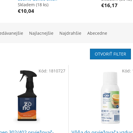
Skladem
(18 ks)
€16,17
€10,04
edávanejšie
Najlacnejšie
Najdrahšie
Abecedne
OTVORIŤ FILTER
Kód:
1810727
Kód:
men 302/402 osviežovač-
Vôňa do osviežovača vzdu