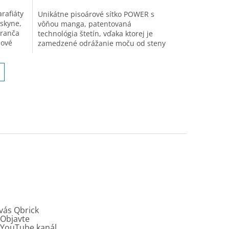
arafiáty
Unikátne pisoárové sítko POWER s
skyne,
vôňou manga, patentovaná
eranča
technológia štetín, vďaka ktorej je
nové
zamedzené odrážanie moču od steny
ižma
pisoáru, či vody v ňom
vás Qbrick
Objavte
y YouTube kanál