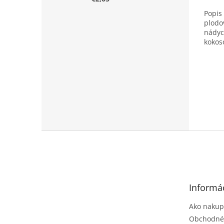
Popis 
plodov
nádyc
kokos
Z
á
p
ä
t
Informác
i
e
Ako nakup
Obchodné