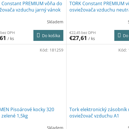
 Constant PREMIUM vôňa do
TORK Constant PREMIUM v
ežovača vzduchu jarný vánok
osviežovača vzduchu neutra
ks
zápachu A3-1ks
Skladem
 bez DPH
€22,45 bez DPH
Do košíka
Do 
,61
€27,61
/ ks
/ ks
Kód:
181259
Kód:
MEN Pisoárové kocky 320
Tork elektronický zásobník
 zelené 1,5kg
osviežovač vzduchu A1
Skladem