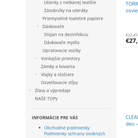
Utierky z netkanej textílie
TORK
osvi
Zásobníky na uteráky
A3-1
Priemyselné toaletné papiere
Dávkovače
Stojan na dezinfekciu
€22,45
€27
Dávkovače mydla
Upratovacie vozíky
Vonkajšie priestory
Zámky a kovania
Vlajky a stožiare
Osvetľovacie stĺpy
Zľavy a výpredaje
NAŠE TOPy
CLEA
INFORMÁCIE PRE VÁS
deo –
Obchodné podmienky
Podmienky ochrany osobných