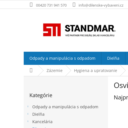
Prejsť
00420 731 941 570
info@dilenske-vybaveni.cz
na
obsah
Odpady a manipulácia s odpadom
Dielňa
Domov
Zázemie
Hygiena a upratovanie
B
Osv
o
Preskočiť
č
Kategórie
kategórie
Najpr
n
ý
Odpady a manipulácia s odpadom
p
Dielňa
a
Kancelária
n