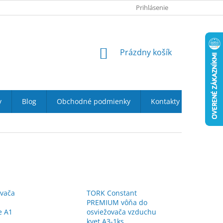
O NÁS
PODMIENKY OCHRANY OSOBNÝCH ÚDAJOV
Prihlásenie
DOPRAVA 
NÁKUPNÝ
Prázdny košík
KOŠÍK
y
Blog
Obchodné podmienky
Kontakty
ovača
TORK Constant
PREMIUM vôňa do
e A1
osviežovača vzduchu
kvet A3-1ks