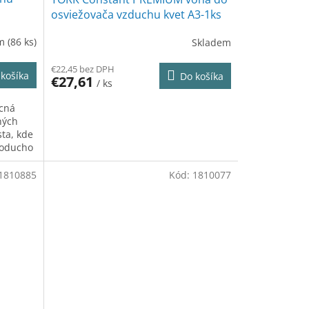
osviežovača vzduchu kvet A3-1ks
em
(86 ks)
Skladem
€22,45 bez DPH
košíka
Do košíka
€27,61
/ ks
ocná
ných
ta, kde
noducho
1810885
Kód:
1810077