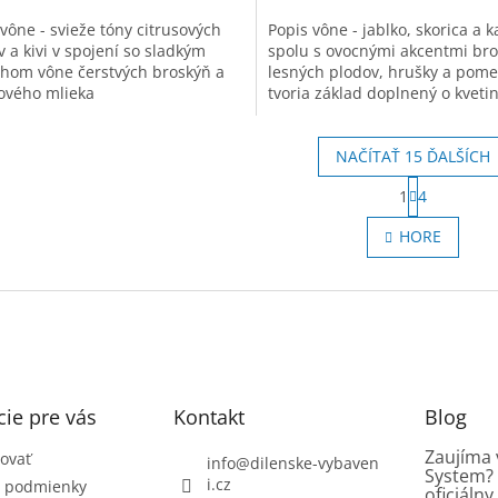
vône - svieže tóny citrusových
Popis vône - jablko, skorica a k
 a kivi v spojení so sladkým
spolu s ovocnými akcentmi bro
hom vône čerstvých broskýň a
lesných plodov, hrušky a pom
ového mlieka
tvoria základ doplnený o kveti
tóny jasmínu, ylang ylang a p
NAČÍTAŤ 15 ĎALŠÍCH
S
1
4
t
O
r
v
HORE
á
l
n
á
k
d
o
a
v
c
a
i
n
e
i
e
p
ie pre vás
Kontakt
r
Blog
v
Zaujíma 
k
ovať
info
@
dilenske-vybaven
System? 
y
i.cz
 podmienky
oficiáln