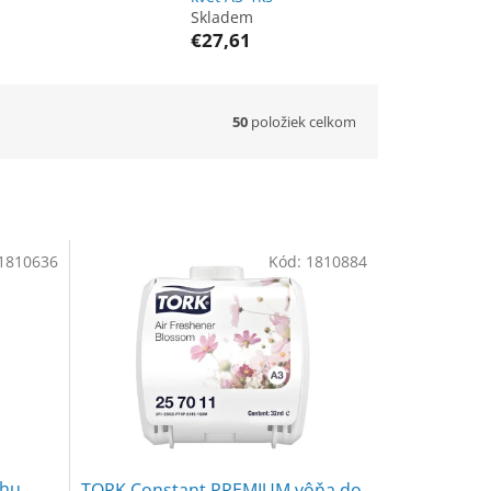
Skladem
€27,61
50
položiek celkom
1810636
Kód:
1810884
chu
TORK Constant PREMIUM vôňa do