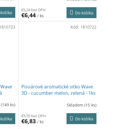
€5,24 bez DPH
košíka
Do košíka
€6,44
/ ks
1810723
Kód:
1810722
o Wave
Pisoárové aromatické sitko Wave
á
3D - cucumber melon, zelená - 1ks
m
(149 ks)
Skladem
(15 ks)
€5,55 bez DPH
košíka
Do košíka
€6,83
/ ks