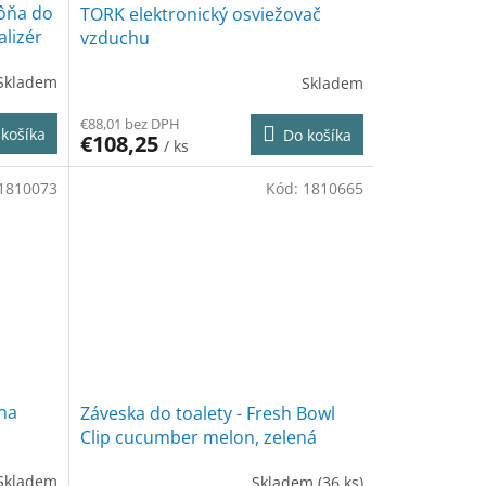
ôňa do
TORK elektronický osviežovač
lizér
vzduchu
Skladem
Skladem
€88,01 bez DPH
košíka
Do košíka
€108,25
/ ks
1810073
Kód:
1810665
 na
Záveska do toalety - Fresh Bowl
Clip cucumber melon, zelená
Skladem
Skladem
(36 ks)