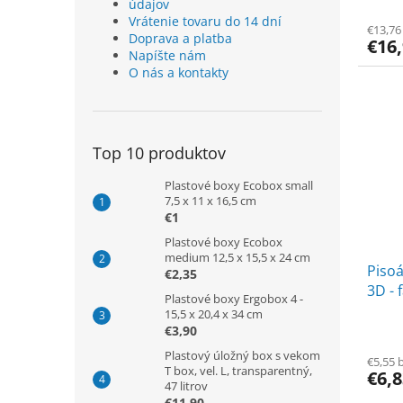
údajov
Vrátenie tovaru do 14 dní
€13,76
Doprava a platba
€16
Napíšte nám
O nás a kontakty
Top 10 produktov
Plastové boxy Ecobox small
7,5 x 11 x 16,5 cm
€1
Plastové boxy Ecobox
medium 12,5 x 15,5 x 24 cm
Piso
€2,35
3D - 
Plastové boxy Ergobox 4 -
15,5 x 20,4 x 34 cm
€3,90
Plastový úložný box s vekom
€5,55 
T box, vel. L, transparentný,
€6,
47 litrov
€11,90