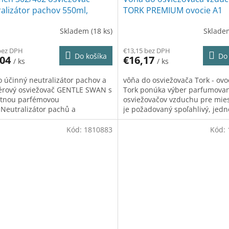
alizátor pachov 550ml,
TORK PREMIUM ovocie A1
le Swan
Skladem
(18 ks)
Sklad
bez DPH
€13,15 bez DPH
Do košíka
Do 
,04
€16,17
/ ks
/ ks
o účinný neutralizátor pachov a
vôňa do osviežovača Tork - ov
iérový osviežovač GENTLE SWAN s
Tork ponúka výber parfumova
átnou parfémovou
osviežovačov vzduchu pre mies
Neutralizátor pachů a
je požadovaný spoľahlivý, jed
iérový osvěžovač GENTLE SWAN
ovládateľný výrobok
l
Kód:
1810883
Kód: