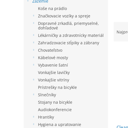
e
Zázemie
l
Koše na prádlo
Značkovacie vozíky a spreje
Dopravné zrkadlá, priemyselné,
R
dohľadové
a
Najpr
Lékárničky a zdravotnícky materiál
d
e
Zahradzovacie stĺpiky a zábrany
n
Chovateľstvo
i
Kábelové mosty
e
V
Vybavenie šatní
p
ý
Vonkajšie lavičky
r
p
Vonkajšie vitríny
o
i
d
Prístrešky na bicykle
s
u
Slnečníky
p
k
r
Stojany na bicykle
t
o
Audiokonferencie
o
d
Hrantíky
v
u
Hygiena a upratovanie
Clea