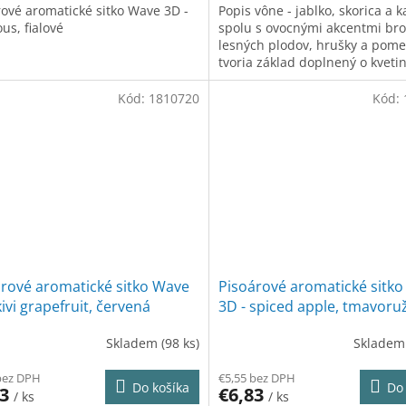
rové aromatické sitko Wave 3D -
Popis vône - jablko, skorica a k
us, fialové
spolu s ovocnými akcentmi bro
lesných plodov, hrušky a pom
tvoria základ doplnený o kveti
tóny jasmínu, ylang ylang a p
Kód:
1810720
Kód:
árové aromatické sitko Wave
Pisoárové aromatické sitk
kivi grapefruit, červená
3D - spiced apple, tmavoru
Skladem
(98 ks)
Sklade
bez DPH
€5,55 bez DPH
Do košíka
Do 
83
€6,83
/ ks
/ ks