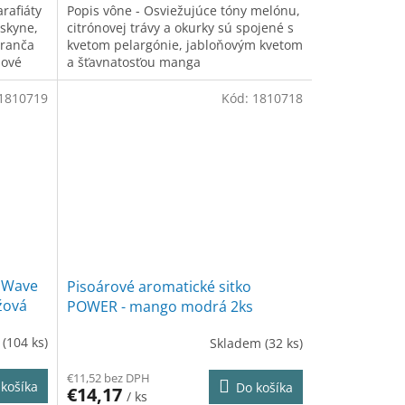
arafiáty
Popis vône - Osviežujúce tóny melónu,
skyne,
citrónovej trávy a okurky sú spojené s
eranča
kvetom pelargónie, jabloňovým kvetom
nové
a šťavnatosťou manga
ižma
1810719
Kód:
1810718
o Wave
Pisoárové aromatické sitko
žová
POWER - mango modrá 2ks
m
(104 ks)
Skladem
(32 ks)
€11,52 bez DPH
košíka
Do košíka
€14,17
/ ks