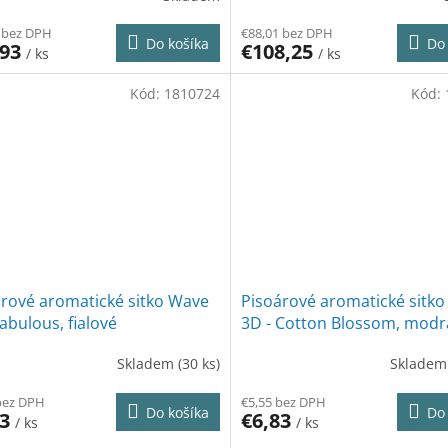
 bez DPH
€88,01 bez DPH
Do košíka
Do 
,93
€108,25
/ ks
/ ks
Kód:
1810724
Kód:
árové aromatické sitko Wave
Pisoárové aromatické sitk
fabulous, fialové
3D - Cotton Blossom, modr
Skladem
(30 ks)
Sklade
bez DPH
€5,55 bez DPH
Do košíka
Do 
83
€6,83
/ ks
/ ks