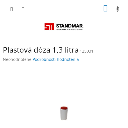
Prejsť
NÁKU
na
obsah
KOŠÍK
Plastová dóza 1,3 litra
125031
Priemerné
Neohodnotené
Podrobnosti hodnotenia
hodnotenie
produktu
je
0,0
z
5
hviezdičiek.