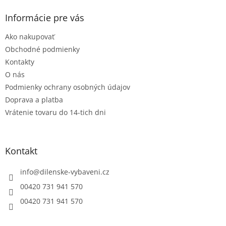
p
ä
Informácie pre vás
t
Ako nakupovať
i
e
Obchodné podmienky
Kontakty
O nás
Podmienky ochrany osobných údajov
Doprava a platba
Vrátenie tovaru do 14-tich dni
Kontakt
info
@
dilenske-vybaveni.cz
00420 731 941 570
00420 731 941 570