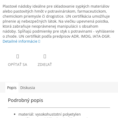
Plastové nádoby ideálne pre skladovanie sypkých materiálov
alebo pastovitých hmôt v potravinárskom, farmaceutickom,
chemickom priemysle či drogistice. UN certifikácia umožňuje
plnenie aj nebezpečných látok. Na viečku upevnená poistka,
ktorá zabraňuje neoprávnenej manipulácii s obsahom
nádoby. Spĺňajú podmienky pre styk s potravinami - vyhlásenie
o zhode. UN certifikát podľa predpisov ADR, IMDG, IATA-DGR.
Detailné informácie
OPÝTAŤ SA
ZDIEĽAŤ
Popis
Diskusia
Podrobný popis
materiál: vysokohustotní polyetylen