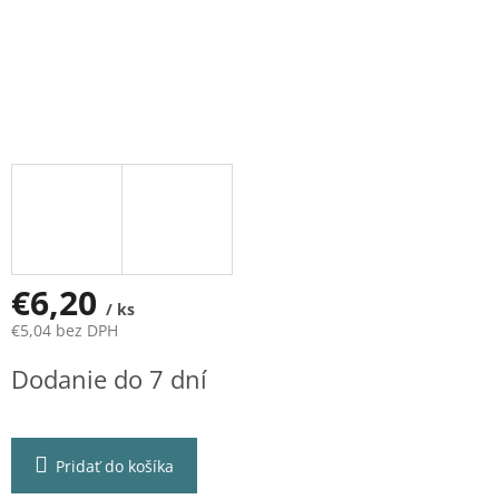
€6,20
/ ks
€5,04 bez DPH
Jednotková
Dodanie do 7 dní
cena:
Pridať do košíka