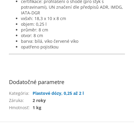
certifikace: prohlášení o shodě (pro styk s
potravinami), UN značení dle předpisů ADR, IMDG,
IATA-DGR
vxšxh: 18,3 x 10 x 8 cm
objem: 0,25 l
průměr: 8 cm
otvor: 8 cm
barva: bílá, víko červené víko
opatřeno pojistkou
Dodatočné parametre
Kategória
:
Plastové dózy, 0,25 až 2 l
Záruka
:
2 roky
Hmotnosť
:
1 kg
Z
á