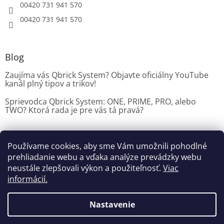
00420 731 941 570
00420 731 941 570
Blog
Zaujíma vás Qbrick System? Objavte oficiálny YouTube
kanál plný tipov a trikov!
Sprievodca Qbrick System: ONE, PRIME, PRO, alebo
TWO? Ktorá rada je pre vás tá pravá?
Používame cookies, aby sme Vám umožnili pohodlné
Dílenské vybavení CZ
prehliadanie webu a vďaka analýze prevádzky webu
neustále zlepšovali výkon a použiteľnosť.
Viac
informácií.
Vytvoril Shoptet
Nastavenie