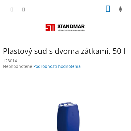
Prejsť
NÁKU
na
obsah
KOŠÍK
Plastový sud s dvoma zátkami, 50 l
123014
Priemerné
Neohodnotené
Podrobnosti hodnotenia
hodnotenie
produktu
je
0,0
z
5
hviezdičiek.