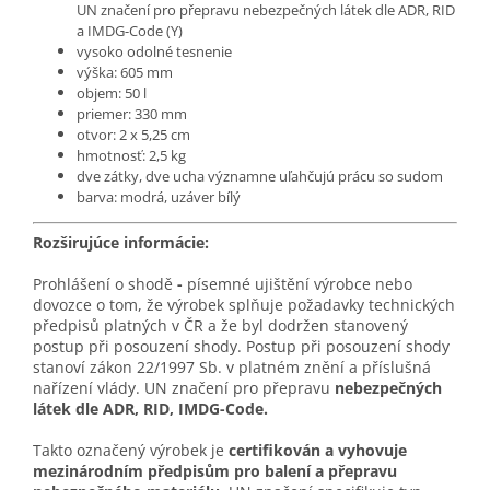
UN značení pro přepravu nebezpečných látek dle ADR, RID
a IMDG-Code (Y)
vysoko odolné tesnenie
výška: 605 mm
objem: 50 l
priemer: 330 mm
otvor: 2 x 5,25 cm
hmotnosť: 2,5 kg
dve zátky, dve ucha významne uľahčujú prácu so sudom
barva: modrá, uzáver bílý
Rozširujúce informácie:
Prohlášení o shodě
-
písemné ujištění výrobce nebo
dovozce o tom, že výrobek splňuje požadavky technických
předpisů platných v ČR a že byl dodržen stanovený
postup při posouzení shody. Postup při posouzení shody
stanoví zákon 22/1997 Sb. v platném znění a příslušná
nařízení vlády. UN značení pro přepravu
nebezpečných
látek dle ADR, RID, IMDG-Code.
Takto označený výrobek je
certifikován a vyhovuje
mezinárodním předpisům pro balení a přepravu