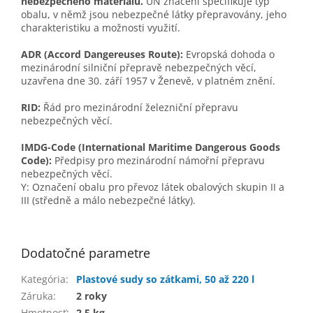
nebezpečného materiálu.
UN značení specifikuje typ
obalu, v němž jsou nebezpečné látky přepravovány, jeho
charakteristiku a možnosti využití.
ADR (Accord Dangereuses Route):
Evropská dohoda o
mezinárodní silniční přepravě nebezpečných věcí,
uzavřena dne 30. září 1957 v Ženevě, v platném znění.
RID:
Řád pro mezinárodní železniční přepravu
nebezpečných věcí.
IMDG-Code (International Maritime Dangerous Goods
Code):
Předpisy pro mezinárodní námořní přepravu
nebezpečných věcí.
Y: Označení obalu pro převoz látek obalových skupin II a
III (středně a málo nebezpečné látky).
Dodatočné parametre
Kategória
:
Plastové sudy so zátkami, 50 až 220 l
Záruka
:
2 roky
Hmotnosť
:
2.5 kg