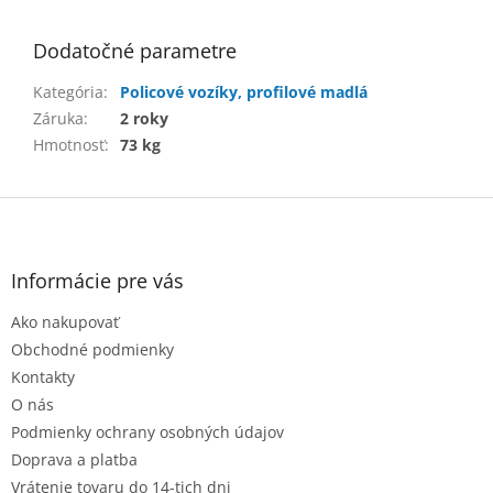
Dodatočné parametre
Kategória
:
Policové vozíky, profilové madlá
Záruka
:
2 roky
Hmotnosť
:
73 kg
Z
á
p
ä
Informácie pre vás
t
Ako nakupovať
i
e
Obchodné podmienky
Kontakty
O nás
Podmienky ochrany osobných údajov
Doprava a platba
Vrátenie tovaru do 14-tich dni