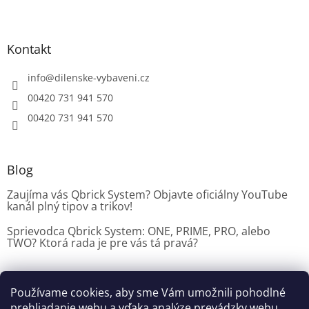
Kontakt
info
@
dilenske-vybaveni.cz
00420 731 941 570
00420 731 941 570
Blog
Zaujíma vás Qbrick System? Objavte oficiálny YouTube
kanál plný tipov a trikov!
Sprievodca Qbrick System: ONE, PRIME, PRO, alebo
TWO? Ktorá rada je pre vás tá pravá?
Používame cookies, aby sme Vám umožnili pohodlné
Dílenské vybavení CZ
prehliadanie webu a vďaka analýze prevádzky webu