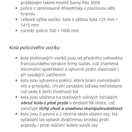
práškovým lakem modré barvy RAL 5005
police z laminované dřevotřísky s plastovou ABS
hranou
celková výška vozíku: kola s výškou kola 125 mm =
1415 mm
rozměr police 700 × 1000 mm
Kola policového vozíku
kola plošinových vozíků jsou od předního světového
francouzského výrobce firmy Guitel, což znamená
minimální opotřebení a výborné jízdní vlastnosti i
při vysokých zatíženích
kola jsou vybavena poklicí, která brání namotávání
nití a provázků, chrání zanášení ložiska nečistotami
což vede k delší životnosti kol
kola jsou uložena na ocelových valivých ložiskách,
obruč kola z plné pryže
o tvrdosti 98 shore, což
zaručuje
tichý chod a snadnou manipulovatelnost
kola jsou 2 pevná a 2 otočná okolo vlastní osy. Na
vyžádání lze vybavit dvojčinnou brzdou proti
pojezdu i proti otáčení kolem svislé osy