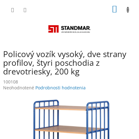
Prejsť
NÁKU
na
obsah
KOŠÍK
Policový vozík vysoký, dve strany
profilov, štyri poschodia z
drevotriesky, 200 kg
100108
Priemerné
Neohodnotené
Podrobnosti hodnotenia
hodnotenie
produktu
je
0,0
z
5
hviezdičiek.