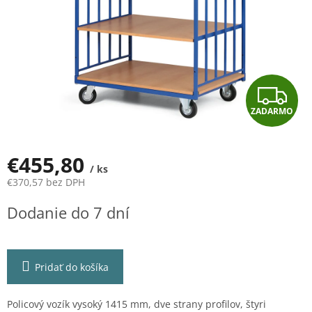
Z
ZADARMO
A
D
€455,80
/ ks
A
€370,57 bez DPH
Jednotková
R
Dodanie do 7 dní
cena:
M
O
Pridať do košíka
Policový vozík vysoký 1415 mm, dve strany profilov, štyri