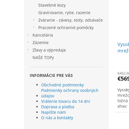
Stavebné kozy
Gravírovanie, rytie, razenie
Zváranie - závesy, stoly, odsávače
Pracovné ochranné pomôcky
Kancelária
Zázemie
Vysok
Zľavy a výpredaje
mrežo
Vario
NAŠE TOPy
do 50
€462,6
INFORMÁCIE PRE VÁS
€56
Obchodné podmienky
Vysok
Podmienky ochrany osobných
mrežov
údajov
ložná
Vrátenie tovaru do 14 dní
xhxv:
Doprava a platba
Napíšte nám
O nás a kontakty