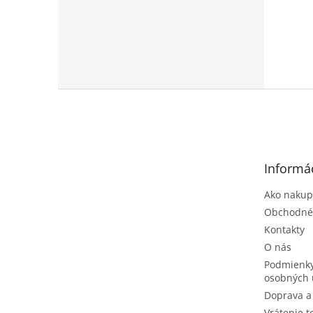
Z
á
p
ä
t
Informác
i
e
Ako nakup
Obchodné
Kontakty
O nás
Podmienky
osobných 
Doprava a
Vrátenie t