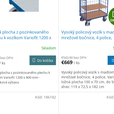
Z
á plocha z pozinkovaného
Vysoký policový vozík s ma
u k vozíkom Variofit 1200 x
mrežové bočnice, 4 police,
 mm
Variofit, ložná plocha 100 x
Skladom
do 500 kg, modrá/antracit
€543,90 bez DPH
 bez DPH
D
Do košíka
€669
/ ks
/ ks
Vysoký policový vozík s madlom
plocha z pozinkovaného plechu k
mrežové bočnice, 4 police, Vario
m Variofit 1200 x 800 mm -
ložná plocha 100 x 70 cm, do 5
tková výbava
xhxv: 119 x 72,5 x 182 cm
Kód:
186182
Kód