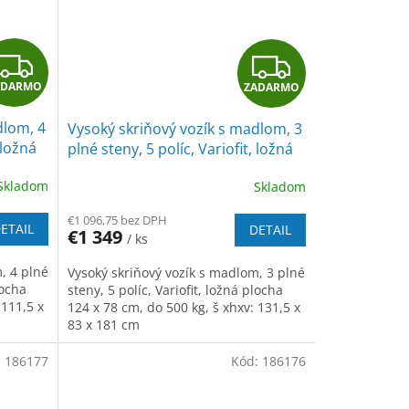
Z
Z
ADARMO
ZADARMO
A
A
dlom, 4
Vysoký skriňový vozík s madlom, 3
D
D
 ložná
plné steny, 5 políc, Variofit, ložná
kg,
plocha 124 x 78 cm, do 500 kg,
A
A
Skladom
Skladom
modrá/antracit
R
R
€1 096,75 bez DPH
ETAIL
DETAIL
€1 349
/ ks
M
M
, 4 plné
Vysoký skriňový vozík s madlom, 3 plné
O
O
locha
steny, 5 políc, Variofit, ložná plocha
 111,5 x
124 x 78 cm, do 500 kg, š xhxv: 131,5 x
83 x 181 cm
:
186177
Kód:
186176