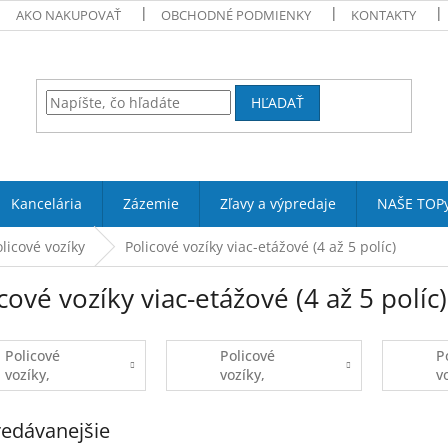
AKO NAKUPOVAŤ
OBCHODNÉ PODMIENKY
KONTAKTY
HĽADAŤ
Kancelária
Zázemie
Zľavy a výpredaje
NAŠE TOP
olicové vozíky
Policové vozíky viac-etážové (4 až 5 políc)
cové vozíky viac-etážové (4 až 5 políc)
Policové
Policové
P
vozíky,
vozíky,
v
drôtené madlá
profilové
o
madlá
m
edávanejšie