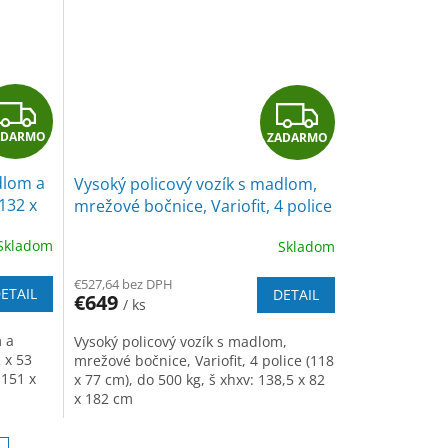
Z
Z
ADARMO
ZADARMO
A
A
dlom a
Vysoký policový vozík s madlom,
D
D
(132 x
mrežové bočnice, Variofit, 4 police
(118 x 77 cm), do 500 kg,
A
A
Skladom
Skladom
modrá/antracit
R
R
€527,64 bez DPH
ETAIL
DETAIL
€649
/ ks
M
M
m a
Vysoký policový vozík s madlom,
O
O
 x 53
mrežové bočnice, Variofit, 4 police (118
 151 x
x 77 cm), do 500 kg, š xhxv: 138,5 x 82
x 182 cm