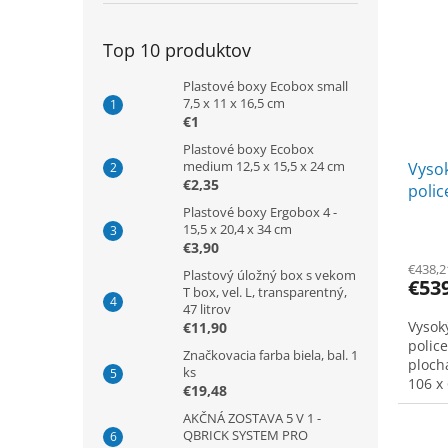
Top 10 produktov
Plastové boxy Ecobox small
7,5 x 11 x 16,5 cm
€1
Plastové boxy Ecobox
medium 12,5 x 15,5 x 24 cm
Vysok
€2,35
polic
ploch
Plastové boxy Ergobox 4 -
15,5 x 20,4 x 34 cm
modr
€3,90
€438,2
Plastový úložný box s vekom
€53
T box, vel. L, transparentný,
47 litrov
Vysoký
€11,90
police
Značkovacia farba biela, bal. 1
plocha
ks
106 x
€19,48
AKČNÁ ZOSTAVA 5 V 1 -
QBRICK SYSTEM PRO