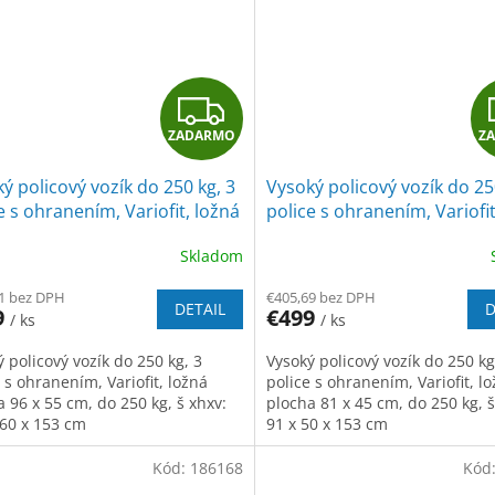
Z
ZADARMO
Z
A
ý policový vozík do 250 kg, 3
Vysoký policový vozík do 25
D
e s ohranením, Variofit, ložná
police s ohranením, Variofit
a 96 x 55 cm, do 250 kg,
plocha 81 x 45 cm, do 250 k
A
Skladom
á/antracit
modrá/antracit
R
1 bez DPH
€405,69 bez DPH
DETAIL
D
9
€499
/ ks
/ ks
M
 policový vozík do 250 kg, 3
Vysoký policový vozík do 250 kg
O
 s ohranením, Variofit, ložná
police s ohranením, Variofit, l
 96 x 55 cm, do 250 kg, š xhxv:
plocha 81 x 45 cm, do 250 kg, š
 60 x 153 cm
91 x 50 x 153 cm
Kód:
186168
Kód