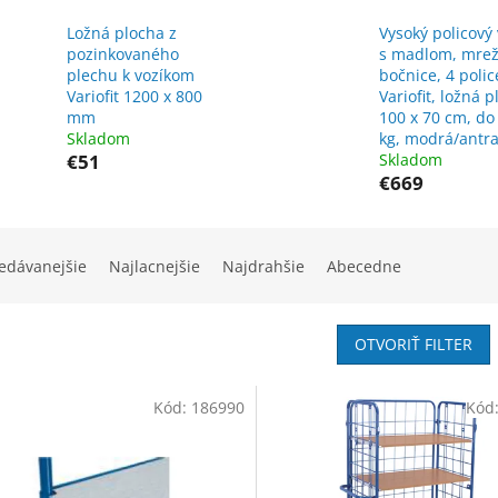
Ložná plocha z
Vysoký policový 
pozinkovaného
s madlom, mre
plechu k vozíkom
bočnice, 4 polic
Variofit 1200 x 800
Variofit, ložná 
mm
100 x 70 cm, do
Skladom
kg, modrá/antra
€51
Skladom
€669
edávanejšie
Najlacnejšie
Najdrahšie
Abecedne
OTVORIŤ FILTER
Kód:
186990
Kód