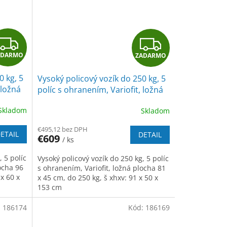
Z
Z
ADARMO
ZADARMO
A
A
0 kg, 5
Vysoký policový vozík do 250 kg, 5
D
D
 ložná
políc s ohranením, Variofit, ložná
g,
plocha 81 x 45 cm, do 250 kg,
A
A
Skladom
Skladom
modrá/antracit
R
R
€495,12 bez DPH
ETAIL
DETAIL
€609
/ ks
M
M
, 5 políc
Vysoký policový vozík do 250 kg, 5 políc
O
O
ocha 96
s ohranením, Variofit, ložná plocha 81
 x 60 x
x 45 cm, do 250 kg, š xhxv: 91 x 50 x
153 cm
:
186174
Kód:
186169