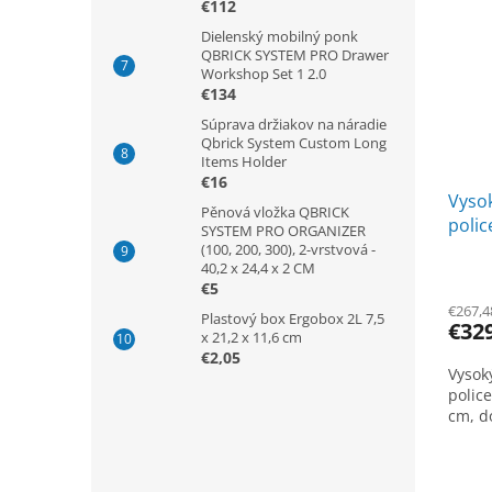
€112
Dielenský mobilný ponk
QBRICK SYSTEM PRO Drawer
Workshop Set 1 2.0
€134
Súprava držiakov na náradie
Qbrick System Custom Long
Items Holder
€16
Vysok
Pěnová vložka QBRICK
polic
SYSTEM PRO ORGANIZER
50 cm
(100, 200, 300), 2-vrstvová -
40,2 x 24,4 x 2 CM
€5
€267,4
Plastový box Ergobox 2L 7,5
€32
x 21,2 x 11,6 cm
€2,05
Vysoký
police
cm, do