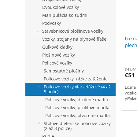
u
p
Dvoukolové vozíky
k
r
t
Manipulácia so sudmi
o
o
Podvozky
d
v
Stavebnicové plošinové vozíky
u
Ložn
k
Vozíky, stojany na plynové fľaše
plech
t
Guľkové kladky
800
o
Plošinové vozíky
v
Policové vozíky
€41,46
Samostatné plošiny
€51
Policové vozíky, nízke zaťaženie
Policové vozíky viac-etážové (4 až
Ložná 
5 políc)
vozíko
přípla
Policové vozíky, drôtené madlá
Policové vozíky, profilové madlá
Policové vozíky, otvorené madlá
Stolové dielenské policové vozíky
(2 až 3 police)
Rudle