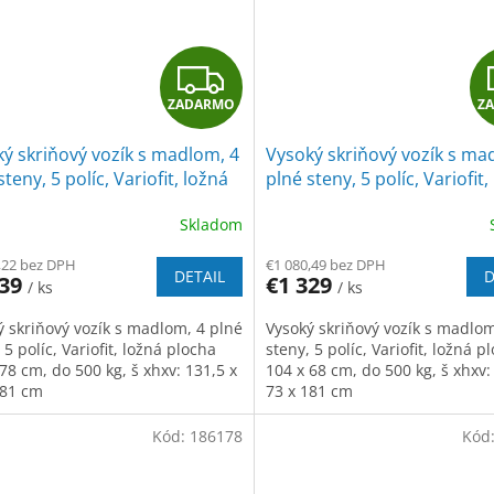
Z
ZADARMO
Z
A
ý skriňový vozík s madlom, 4
Vysoký skriňový vozík s ma
D
steny, 5 políc, Variofit, ložná
plné steny, 5 políc, Variofit,
a 124 x 78 cm, do 500 kg,
plocha 104 x 68 cm, do 500 
A
Skladom
á/antracit
modrá/antracit
R
,22 bez DPH
€1 080,49 bez DPH
DETAIL
D
539
€1 329
/ ks
/ ks
M
ý skriňový vozík s madlom, 4 plné
Vysoký skriňový vozík s madlom
O
 5 políc, Variofit, ložná plocha
steny, 5 políc, Variofit, ložná p
78 cm, do 500 kg, š xhxv: 131,5 x
104 x 68 cm, do 500 kg, š xhxv:
181 cm
73 x 181 cm
Kód:
186178
Kód