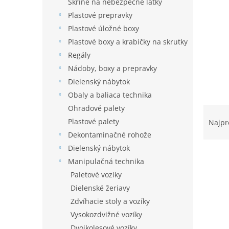
e
Skrine na nebezpečné látky
l
Plastové prepravky
Plastové úložné boxy
Plastové boxy a krabičky na skrutky
Regály
Nádoby, boxy a prepravky
Dielenský nábytok
Obaly a baliaca technika
R
Ohradové palety
a
Plastové palety
Najpr
d
Dekontaminačné rohože
e
Dielenský nábytok
n
Manipulačná technika
i
Paletové vozíky
e
V
p
Dielenské žeriavy
ý
r
Zdvíhacie stoly a vozíky
p
o
i
Vysokozdvižné vozíky
d
s
Dvojkolesové vozíky