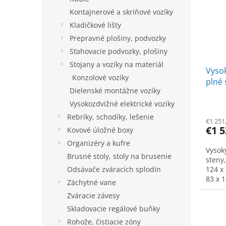
Kontajnerové a skriňové vozíky
Kladičkové lišty
Prepravné plošiny, podvozky
Sťahovacie podvozky, plošiny
Stojany a vozíky na materiál
Vysok
Konzolové vozíky
plné 
Dielenské montážne vozíky
ploch
modr
Vysokozdvižné elektrické vozíky
Rebríky, schodíky, lešenie
€1 251
€1 
Kovové úložné boxy
Organizéry a kufre
Vysok
Brusné stoly, stoly na brusenie
steny,
Odsávače zváracích splodín
124 x 
83 x 
Záchytné vane
Zváracie závesy
Skladovacie regálové buňky
Rohože, čistiacie zóny