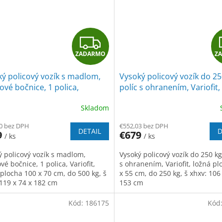
Z
ZADARMO
Z
A
ý policový vozík s madlom,
Vysoký policový vozík do 25
D
vé bočnice, 1 polica,
políc s ohranením, Variofit,
fit, ložná plocha 100 x 70 cm,
plocha 96 x 55 cm, do 250 k
A
Skladom
0 kg, modrá/antracit
modrá/antracit
R
0 bez DPH
€552,03 bez DPH
DETAIL
D
9
€679
/ ks
/ ks
M
ý policový vozík s madlom,
Vysoký policový vozík do 250 kg
O
é bočnice, 1 polica, Variofit,
s ohranením, Variofit, ložná pl
 plocha 100 x 70 cm, do 500 kg, š
x 55 cm, do 250 kg, š xhxv: 106
 119 x 74 x 182 cm
153 cm
Kód:
186175
Kód