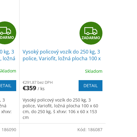
Z
Z
ADARMO
ZADARMO
A
A
0 kg, 3
Vysoký policový vozík do 250 kg, 3
D
D
, ložná
police, Variofit, ložná plocha 100 x
g,
60 cm, do 250 kg, modrá/antracit
A
A
Skladom
Skladom
R
R
€291,87 bez DPH
ETAIL
DETAIL
€359
/ ks
M
M
, 3
Vysoký policový vozík do 250 kg, 3
O
O
ožná
police, Variofit, ložná plocha 100 x 60
 xhxv:
cm, do 250 kg, š xhxv: 106 x 60 x 153
cm
:
186090
Kód:
186087