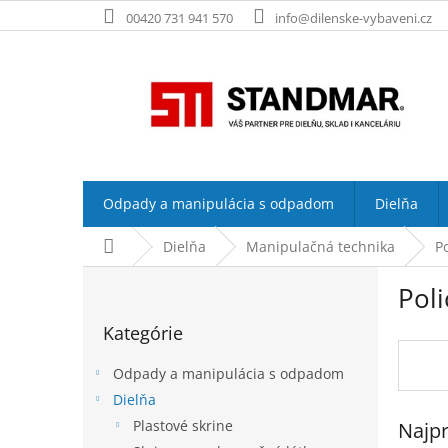
Prejsť
00420 731 941 570
info@dilenske-vybaveni.cz
na
obsah
Odpady a manipulácia s odpadom
Dielňa
Domov
Dielňa
Manipulačná technika
P
B
Poli
o
Preskočiť
č
Kategórie
kategórie
n
ý
Odpady a manipulácia s odpadom
p
Dielňa
a
Plastové skrine
Najpr
n