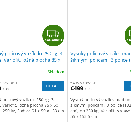
Z
ZADARMO
Z
A
ý policový vozík do 250 kg, 3
Vysoký policový vozík s ma
D
e, Variofit, ložná plocha 85 x
šikmými policami, 3 police 
, do 250 kg, modrá/antracit
53 cm), do 250 kg, Variofit,
A
Skladom
modrá/antracit
R
8 bez DPH
€405,69 bez DPH
DETAIL
D
9
€499
/ ks
/ ks
M
 policový vozík do 250 kg, 3
Vysoký policový vozík s madlo
O
, Variofit, ložná plocha 85 x 50
šikmými policami, 3 police (132
 250 kg, š xhxv: 91 x 50 x 153 cm
cm), do 250 kg, Variofit, š xhxv:
55 x 153,5 cm