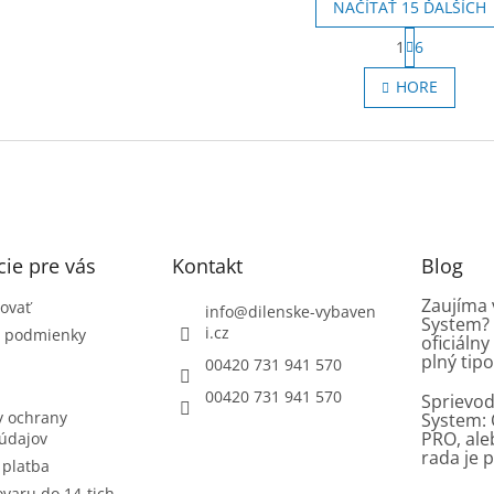
NAČÍTAŤ 15 ĎALŠÍCH
S
1
6
t
O
r
v
HORE
á
l
n
á
k
d
o
a
v
c
a
i
n
e
i
e
p
ie pre vás
Kontakt
r
Blog
v
Zaujíma 
k
ovať
info
@
dilenske-vybaven
System? 
y
i.cz
 podmienky
oficiáln
v
plný tipo
00420 731 941 570
ý
p
00420 731 941 570
Sprievod
i
 ochrany
System: 
s
PRO, al
údajov
u
rada je p
 platba
ovaru do 14-tich