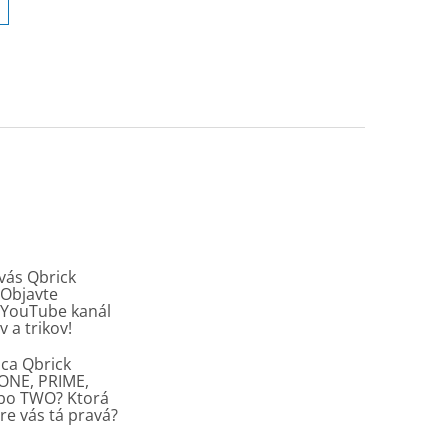
vás Qbrick
Objavte
y YouTube kanál
v a trikov!
ca Qbrick
ONE, PRIME,
ebo TWO? Ktorá
re vás tá pravá?