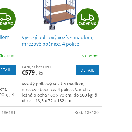
Z
Z
ADARMO
ZADARMO
A
A
dlom,
Vysoký policový vozík s madlom,
D
D
mrežové bočnice, 4 police,
 70 cm,
Variofit, ložná plocha 100 x 70 cm,
A
A
Skladom
Skladom
do 500 kg, modrá/antracit
R
R
€470,73 bez DPH
ETAIL
DETAIL
€579
/ ks
M
M
,
Vysoký policový vozík s madlom,
O
O
fit,
mrežové bočnice, 4 police, Variofit,
00 kg, š
ložná plocha 100 x 70 cm, do 500 kg, š
xhxv: 118,5 x 72 x 182 cm
:
186181
Kód:
186180