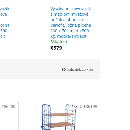
vozík
Vysoký policový vozík
žové
s madlom, mrežové
e,
bočnice, 4 police,
plocha
Variofit, ložná plocha
 500
100 x 70 cm, do 500
cit
kg, modrá/antracit
Skladom
€579
80
položiek celkom
:
186200
Kód:
186198