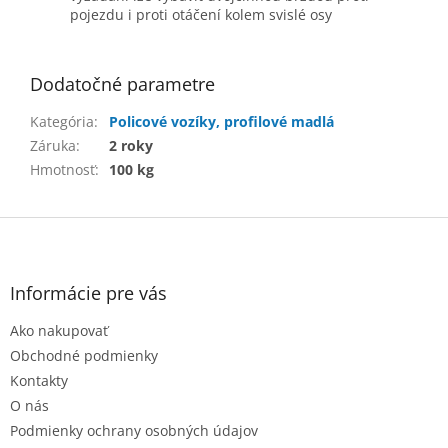
pojezdu i proti otáčení kolem svislé osy
Dodatočné parametre
Kategória
:
Policové vozíky, profilové madlá
Záruka
:
2 roky
Hmotnosť
:
100 kg
Z
á
p
ä
Informácie pre vás
t
Ako nakupovať
i
e
Obchodné podmienky
Kontakty
O nás
Podmienky ochrany osobných údajov