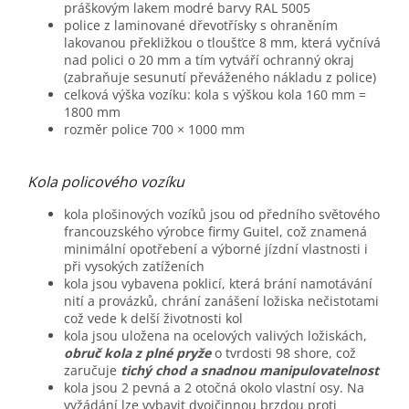
práškovým lakem modré barvy RAL 5005
police z laminované dřevotřísky s ohraněním
lakovanou překližkou o tloušťce 8 mm, která vyčnívá
nad polici o 20 mm a tím vytváří ochranný okraj
(zabraňuje sesunutí převáženého nákladu z police)
celková výška vozíku: kola s výškou kola 160 mm =
1800 mm
rozměr police 700 × 1000 mm
Kola policového vozíku
kola plošinových vozíků jsou od předního světového
francouzského výrobce firmy Guitel, což znamená
minimální opotřebení a výborné jízdní vlastnosti i
při vysokých zatíženích
kola jsou vybavena poklicí, která brání namotávání
nití a provázků, chrání zanášení ložiska nečistotami
což vede k delší životnosti kol
kola jsou uložena na ocelových valivých ložiskách,
obruč kola z plné pryže
o tvrdosti 98 shore, což
zaručuje
tichý chod a snadnou manipulovatelnost
kola jsou 2 pevná a 2 otočná okolo vlastní osy. Na
vyžádání lze vybavit dvojčinnou brzdou proti