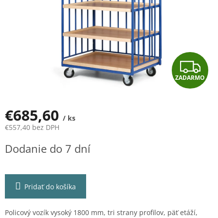
Z
ZADARMO
A
D
€685,60
/ ks
A
€557,40 bez DPH
Jednotková
R
Dodanie do 7 dní
cena:
M
O
Pridať do košíka
Policový vozík vysoký 1800 mm, tri strany profilov, päť etáží,