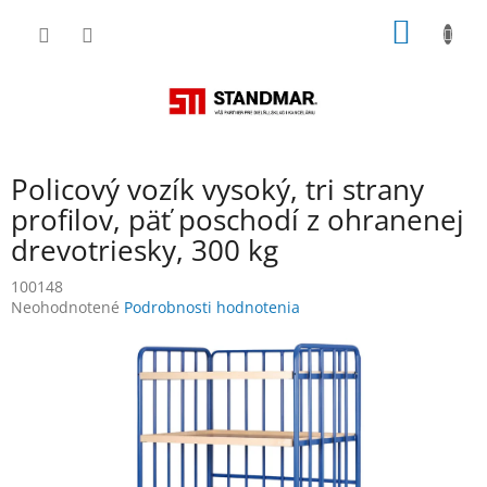
Prejsť
NÁKU
na
obsah
KOŠÍK
Policový vozík vysoký, tri strany
profilov, päť poschodí z ohranenej
drevotriesky, 300 kg
100148
Priemerné
Neohodnotené
Podrobnosti hodnotenia
hodnotenie
produktu
je
0,0
z
5
hviezdičiek.