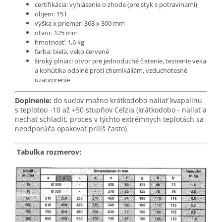
certifikácia: vyhlásenie o zhode (pre styk s potravinami)
objem: 15 l
výška x priemer: 368 x 300 mm
otvor: 125 mm
hmotnosť: 1,6 kg
farba: biela, veko červené
široký plniaci otvor pre jednoduché čistenie, tesnenie veka
a kohútika odolné proti chemikáliám, vzduchotesné
uzatvorenie
Doplnenie:
do sudov možno krátkodobo naliať kvapalinu
s teplotou -10 až +50 stupňov Celzia (krátkodobo - naliať a
nechať schladiť, proces v týchto extrémnych teplotách sa
neodporúča opakovať príliš často)
Tabuľka rozmerov: