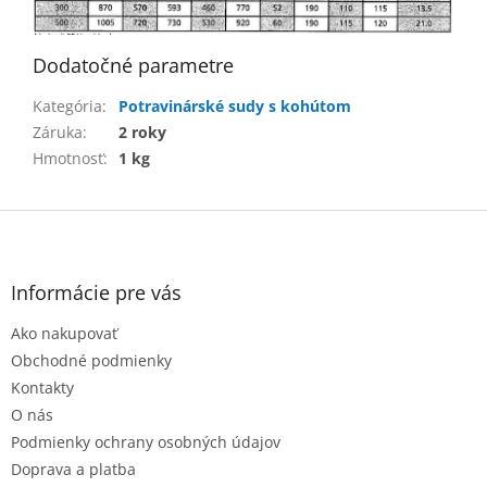
Dodatočné parametre
Kategória
:
Potravinárské sudy s kohútom
Záruka
:
2 roky
Hmotnosť
:
1 kg
Z
á
p
ä
Informácie pre vás
t
Ako nakupovať
i
e
Obchodné podmienky
Kontakty
O nás
Podmienky ochrany osobných údajov
Doprava a platba