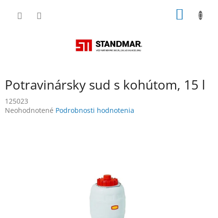
Prejsť
NÁKU
na
obsah
KOŠÍK
Potravinársky sud s kohútom, 15 l
125023
Priemerné
Neohodnotené
Podrobnosti hodnotenia
hodnotenie
produktu
je
0,0
z
5
hviezdičiek.