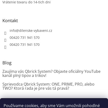
Vrátenie tovaru do 14-tich dni
Kontakt
info
@
dilenske-vybaveni.cz
00420 731 941 570
00420 731 941 570
Blog
Zaujíma vás Qbrick System? Objavte oficiálny YouTube
kanál plný tipov a trikov!
Sprievodca Qbrick System: ONE, PRIME, PRO, alebo
TWO? Ktorá rada je pre vás tá pravá?
Používame cookies, aby sme Vám umožnili pohodlné
Dílenské vybavení CZ