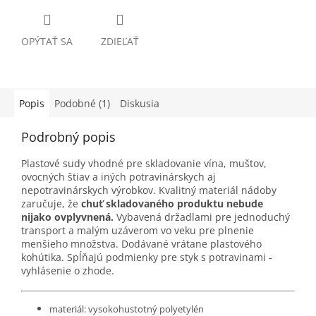
OPÝTAŤ SA
ZDIEĽAŤ
Popis
Podobné (1)
Diskusia
Podrobný popis
Plastové sudy vhodné pre skladovanie vína, muštov,
ovocných štiav a iných potravinárskych aj
nepotravinárskych výrobkov. Kvalitný materiál nádoby
zaručuje, že
chuť skladovaného produktu nebude
nijako ovplyvnená.
Vybavená držadlami pre jednoduchý
transport a malým uzáverom vo veku pre plnenie
menšieho množstva. Dodávané vrátane plastového
kohútika. Spĺňajú podmienky pre styk s potravinami -
vyhlásenie o zhode.
materiál: vysokohustotný polyetylén