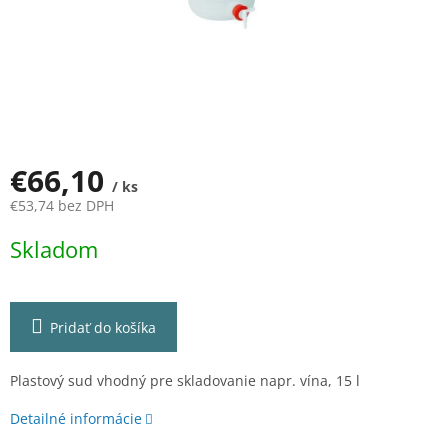
€66,10
/ ks
€53,74 bez DPH
Jednotková
Skladom
cena:
Pridať do košíka
Plastový sud vhodný pre skladovanie napr. vína, 15 l
Detailné informácie