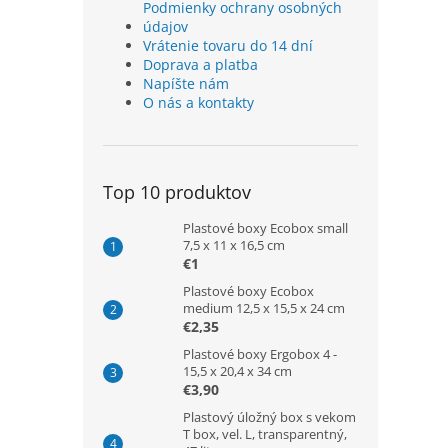
Podmienky ochrany osobných
údajov
Vrátenie tovaru do 14 dní
Doprava a platba
Napíšte nám
O nás a kontakty
Top 10 produktov
Plastové boxy Ecobox small
7,5 x 11 x 16,5 cm
€1
Plastové boxy Ecobox
medium 12,5 x 15,5 x 24 cm
€2,35
Plastové boxy Ergobox 4 -
15,5 x 20,4 x 34 cm
€3,90
Plastový úložný box s vekom
T box, vel. L, transparentný,