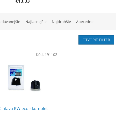
€13,33
edávanejšie
Najlacnejšie
Najdrahšie
Abecedne
OTVORIŤ FILTER
Kód:
191102
á hlava KW eco - komplet