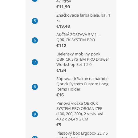
47 litrov
€11,90
Značkovacia farba biela, bal. 1
ks
€19,48
AKČNÁ ZOSTAVA 5 V 1 -
QBRICK SYSTEM PRO
€112
Dielenský mobilný ponk
QBRICK SYSTEM PRO Drawer
Workshop Set 1 2.0
€134
Súprava držiakov na náradie
Qbrick System Custom Long
Items Holder
€16
Pěnová vložka QBRICK
SYSTEM PRO ORGANIZER
(100, 200, 300), 2-vrstvová -
40,2 x 24,4 x 2 CM
€5
Plastový box Ergobox 2L 7,5