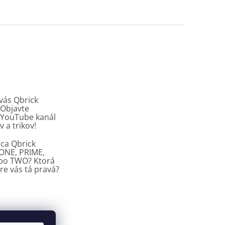
vás Qbrick
Objavte
y YouTube kanál
v a trikov!
ca Qbrick
ONE, PRIME,
ebo TWO? Ktorá
re vás tá pravá?