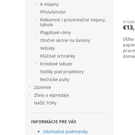
o
A stojany
v
Příslušenství
Reklamné / prezentačné stojany,
€10,84
tabule
€13
Plagátové rámy
Dĺžka
Otočné skrine na šanóny
papie
Vešiaky
praco
Kľúčové schránky
domác
Kriedové tabule
Stolíky pod projektory
Rečnícke pulty
Zázemie
Zľavy a výpredaje
NAŠE TOPy
INFORMÁCIE PRE VÁS
Obchodné podmienky