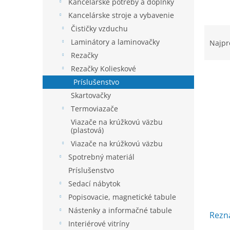
e
Kancelárske potreby a doplnky
l
Kancelárske stroje a vybavenie
R
Čističky vzduchu
a
Laminátory a laminovačky
Najpr
d
Rezačky
e
Rezačky Kolieskové
n
Príslušenstvo
i
Skartovačky
e
V
p
Termoviazače
ý
r
Viazače na krúžkovú väzbu
p
o
(plastová)
i
d
Viazače na krúžkovú väzbu
s
u
Spotrebný materiál
p
k
r
Príslušenstvo
t
o
Sedací nábytok
o
d
Popisovacie, magnetické tabule
v
u
Nástenky a informačné tabule
k
Rezn
Interiérové vitríny
t