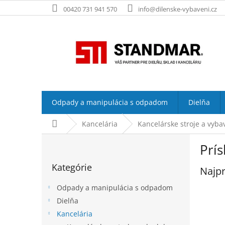
Prejsť
00420 731 941 570
info@dilenske-vybaveni.cz
na
obsah
Odpady a manipulácia s odpadom
Dielňa
Domov
Kancelária
Kancelárske stroje a vyba
B
Prís
o
Preskočiť
č
Kategórie
kategórie
Najpr
n
ý
Odpady a manipulácia s odpadom
p
Dielňa
a
Kancelária
n