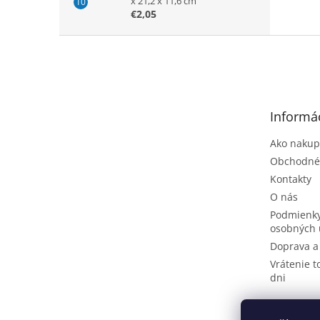
x 21,2 x 11,6 cm
€2,05
Z
á
p
ä
t
Informác
i
e
Ako nakup
Obchodné
Kontakty
O nás
Podmienky
osobných 
Doprava a
Vrátenie t
dni