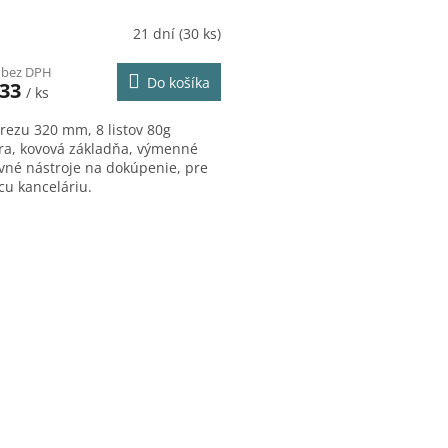
21 dní
(30 ks)
 bez DPH
Do košíka
,33
/ ks
 rezu 320 mm, 8 listov 80g
ra, kovová základňa, výmenné
vné nástroje na dokúpenie, pre
u kanceláriu.
O
v
l
á
d
a
c
i
e
p
r
v