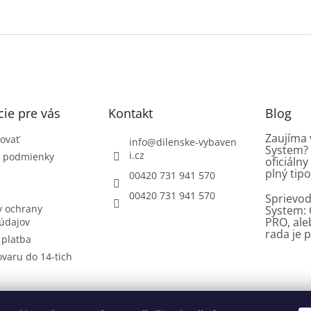
ie pre vás
Kontakt
Blog
Zaujíma 
ovať
info
@
dilenske-vybaven
System? 
i.cz
 podmienky
oficiáln
plný tipo
00420 731 941 570
00420 731 941 570
Sprievod
 ochrany
System: 
PRO, al
údajov
rada je p
 platba
ovaru do 14-tich