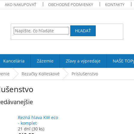
AKO NAKUPOVAŤ
OBCHODNÉ PODMIENKY
KONTAKTY
HĽADAŤ
Kancelária
Zázemie
Zľavy a výpredaje
NAŠE TOP
venie
Rezačky Kolieskové
Príslušenstvo
lušenstvo
edávanejšie
Rezná hlava KW eco
- komplet
21 dní
(30 ks)