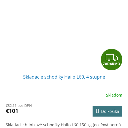
Z
ZADARMO
A
Skladacie schodíky Hailo L60, 4 stupne
D
A
Skladom
R
€82,11 bez DPH
€101
Do košíka
M
Skladacie hliníkové schodíky Hailo L60 150 kg (oceľová horná