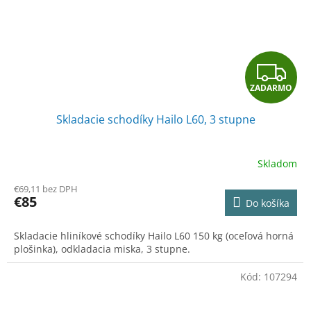
Z
ZADARMO
A
Skladacie schodíky Hailo L60, 3 stupne
D
A
Skladom
R
€69,11 bez DPH
€85
Do košíka
M
Skladacie hliníkové schodíky Hailo L60 150 kg (oceľová horná
O
plošinka), odkladacia miska, 3 stupne.
Kód:
107294