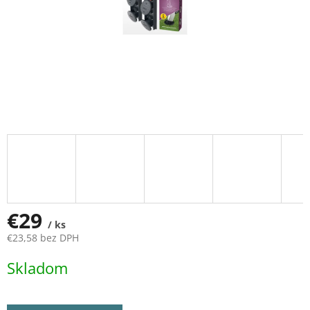
€29
/ ks
€23,58 bez DPH
Jednotková
Skladom
cena: