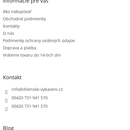
ä
Informácie pre vás
t
Ako nakupovať
i
e
Obchodné podmienky
Kontakty
O nás
Podmienky ochrany osobných údajov
Doprava a platba
Vrátenie tovaru do 14-tich dni
Kontakt
info
@
dilenske-vybaveni.cz
00420 731 941 570
00420 731 941 570
Blog