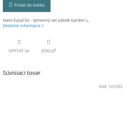
Pridať do košíka
Hailo EasyClix - výmenný set pätiek Garden L.
Detailné informácie
OPÝTAŤ SA
ZDIEĽAŤ
Súvisiaci tovar
Kód:
107293