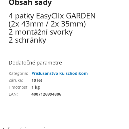
Obsah sady
4 patky EasyClix GARDEN
(2x 43mm / 2x 35mm)
2 montážní svorky
2 schránky
Dodatočné parametre
Kategória
:
Príslušenstvo ku schodíkom
Záruka
:
10 let
Hmotnosť
:
1 kg
EAN
:
4007126994806
Z
á
p