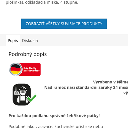
O
plošinka), odkladacia miska, 4 stupne.
ZOBRAZIŤ VŠETKY SÚVISIACE PRODUKTY
Popis
Diskusia
Podrobný popis
Vyrobeno v Němec
Nad rámec naší standardní záruky 24 měsíc
vý
Pro každou podlahu správné žebříkové patky!
Podobně jako vysavače, kuchyňské přístroje nebo