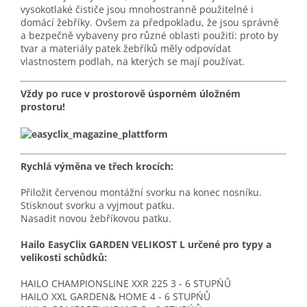
vysokotlaké čističe jsou mnohostranně použitelné i
domácí žebříky. Ovšem za předpokladu, že jsou správně
a bezpečně vybaveny pro různé oblasti použití: proto by
tvar a materiály patek žebříků měly odpovídat
vlastnostem podlah, na kterých se mají používat.
Vždy po ruce v prostorově úsporném úložném
prostoru!
Rychlá výměna ve třech krocích:
Přiložit červenou montážní svorku na konec nosníku.
Stisknout svorku a vyjmout patku.
Nasadit novou žebříkovou patku.
Hailo EasyClix GARDEN VELIKOST L určené pro typy a
velikosti schůdků:
HAILO CHAMPIONSLINE XXR 225 3 - 6 STUPŃŮ
HAILO XXL GARDEN& HOME 4 - 6 STUPŃŮ