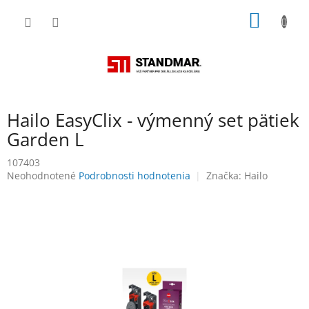
Prejsť
NÁKU
na
obsah
KOŠÍK
Hailo EasyClix - výmenný set pätiek
Garden L
107403
Priemerné
Neohodnotené
Podrobnosti hodnotenia
Značka:
Hailo
hodnotenie
produktu
je
0,0
z
5
hviezdičiek.