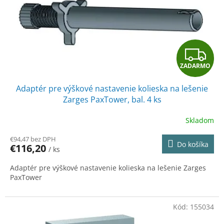
o
o
d
v
u
k
t
Z
o
v
ZADARMO
A
Adaptér pre výškové nastavenie kolieska na lešenie
D
Zarges PaxTower, bal. 4 ks
A
Skladom
R
€94,47 bez DPH
Do košíka
€116,20
/ ks
M
Adaptér pre výškové nastavenie kolieska na lešenie Zarges
O
PaxTower
Kód:
155034