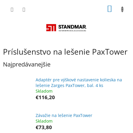
Prejsť
NÁKU
na
obsah
KOŠÍK
Príslušenstvo na lešenie PaxTower
Najpredávanejšie
Adaptér pre výškové nastavenie kolieska na
lešenie Zarges PaxTower, bal. 4 ks
Skladom
€116,20
Závažie na lešenie PaxTower
Skladom
€73,80