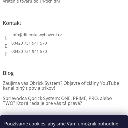
Vrátenie tovaru do 14-tich dni
p
i
s
u
Kontakt
info
@
dilenske-vybaveni.cz
00420 731 941 570
00420 731 941 570
Blog
Zaujíma vás Qbrick System? Objavte oficiálny YouTube
kanál plný tipov a trikov!
Sprievodca Qbrick System: ONE, PRIME, PRO, alebo
TWO? Ktorá rada je pre vás tá pravá?
Používame cookies, aby sme Vám umožnili pohodlné
Dílenské vybavení CZ