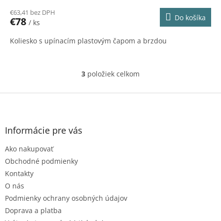
€63,41 bez DPH
Do košíka
€78
/ ks
Koliesko s upínacím plastovým čapom a brzdou
3
položiek celkom
O
v
l
Z
á
á
d
p
a
ä
Informácie pre vás
c
t
i
Ako nakupovať
i
e
e
p
Obchodné podmienky
r
Kontakty
v
O nás
k
Podmienky ochrany osobných údajov
y
v
Doprava a platba
ý