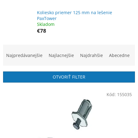
Koliesko priemer 125 mm na lešenie
PaxTower
Skladom
€78
R
a
Najpredávanejšie
Najlacnejšie
Najdrahšie
Abecedne
d
e
n
OTVORIŤ FILTER
i
e
V
p
Kód:
155035
ý
r
p
o
i
d
s
u
p
k
r
t