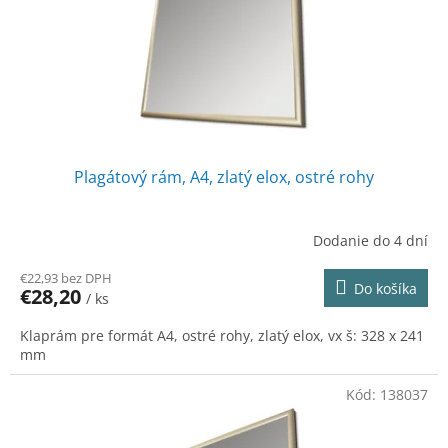
o
o
d
v
u
k
t
o
v
Plagátový rám, A4, zlatý elox, ostré rohy
Dodanie do 4 dní
€22,93 bez DPH
Do košíka
€28,20
/ ks
Klaprám pre formát A4, ostré rohy, zlatý elox, vx š: 328 x 241
mm
Kód:
138037