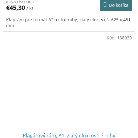
€36,83 bez DPH
Do košíka
€45,30
/ ks
Klaprám pre formát A2, ostré rohy, zlatý elox, vx š: 625 x 451
mm
Kód:
138039
Plagátový rám, A1, zlatý elox, ostré rohy