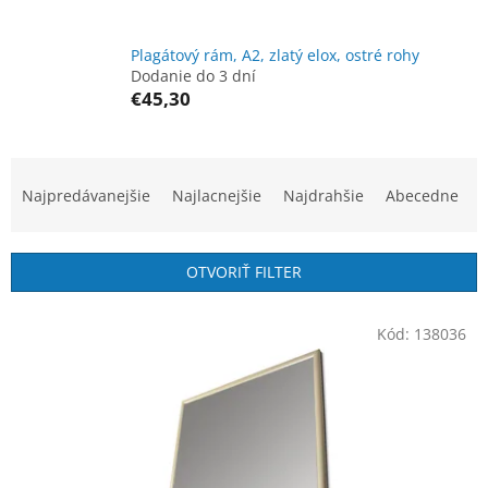
Plagátový rám, A2, zlatý elox, ostré rohy
Dodanie do 3 dní
€45,30
R
a
Najpredávanejšie
Najlacnejšie
Najdrahšie
Abecedne
d
e
n
OTVORIŤ FILTER
i
e
V
p
Kód:
138036
ý
r
p
o
i
d
s
u
p
k
r
t