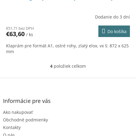
Dodanie do 3 dní
€51,71 bez DPH
Do košíka
€63,60
/ ks
Klaprám pre formát A1, ostré rohy, zlatý elox, vx š: 872 x 625
mm
4
položiek celkom
O
v
l
Z
á
á
d
p
a
ä
Informácie pre vás
c
t
i
Ako nakupovať
i
e
e
p
Obchodné podmienky
r
Kontakty
v
O nás