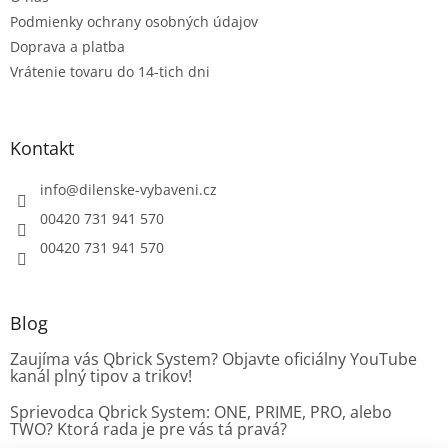
k
Podmienky ochrany osobných údajov
y
v
Doprava a platba
ý
Vrátenie tovaru do 14-tich dni
p
i
s
u
Kontakt
info
@
dilenske-vybaveni.cz
00420 731 941 570
00420 731 941 570
Blog
Zaujíma vás Qbrick System? Objavte oficiálny YouTube
kanál plný tipov a trikov!
Sprievodca Qbrick System: ONE, PRIME, PRO, alebo
TWO? Ktorá rada je pre vás tá pravá?