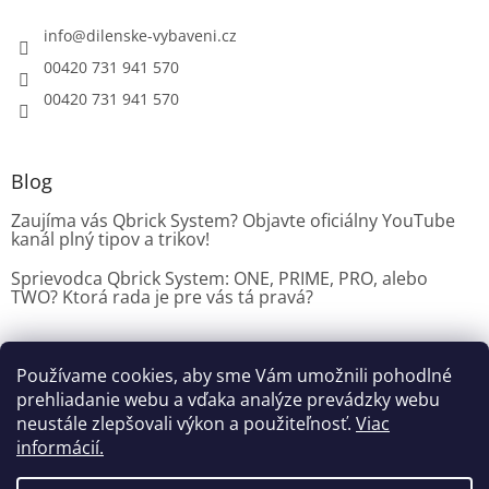
info
@
dilenske-vybaveni.cz
00420 731 941 570
00420 731 941 570
Blog
Zaujíma vás Qbrick System? Objavte oficiálny YouTube
kanál plný tipov a trikov!
Sprievodca Qbrick System: ONE, PRIME, PRO, alebo
TWO? Ktorá rada je pre vás tá pravá?
Používame cookies, aby sme Vám umožnili pohodlné
Dílenské vybavení CZ
prehliadanie webu a vďaka analýze prevádzky webu
neustále zlepšovali výkon a použiteľnosť.
Viac
informácií.
Vytvoril Shoptet