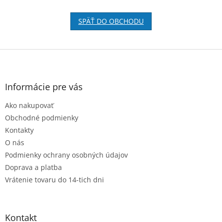
SPÄŤ DO OBCHODU
Z
á
p
ä
Informácie pre vás
t
Ako nakupovať
i
e
Obchodné podmienky
Kontakty
O nás
Podmienky ochrany osobných údajov
Doprava a platba
Vrátenie tovaru do 14-tich dni
Kontakt