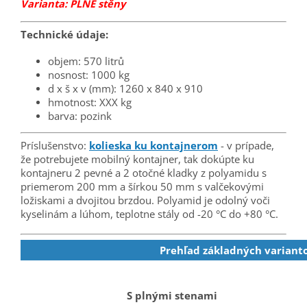
Varianta: PLNÉ stěny
Technické údaje:
objem: 570 litrů
nosnost: 1000 kg
d x š x v (mm): 1260 x 840 x 910
hmotnost: XXX kg
barva: pozink
Príslušenstvo:
kolieska ku kontajnerom
- v prípade,
že potrebujete mobilný kontajner, tak dokúpte ku
kontajneru 2 pevné a 2 otočné kladky z polyamidu s
priemerom 200 mm a šírkou 50 mm s valčekovými
ložiskami a dvojitou brzdou. Polyamid je odolný voči
kyselinám a lúhom, teplotne stály od -20 °C do +80 °C.
Prehľad základných variant
S plnými stenami