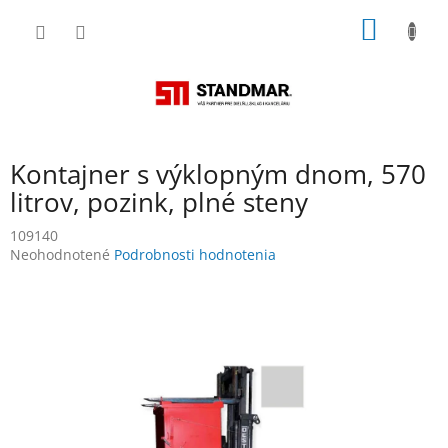
Prejsť
NÁKU
na
obsah
KOŠÍK
Kontajner s výklopným dnom, 570
litrov, pozink, plné steny
109140
Priemerné
Neohodnotené
Podrobnosti hodnotenia
hodnotenie
produktu
je
0,0
z
5
hviezdičiek.