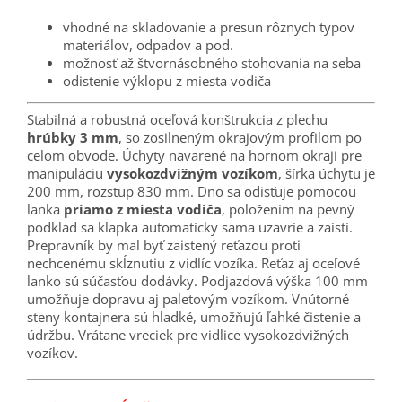
vhodné na skladovanie a presun rôznych typov
materiálov, odpadov a pod.
možnosť až štvornásobného stohovania na seba
odistenie výklopu z miesta vodiča
Stabilná a robustná oceľová konštrukcia z plechu
hrúbky 3 mm
, so zosilneným okrajovým profilom po
celom obvode. Úchyty navarené na hornom okraji pre
manipuláciu
vysokozdvižným vozíkom
, šírka úchytu je
200 mm, rozstup 830 mm. Dno sa odisťuje pomocou
lanka
priamo z miesta vodiča
, položením na pevný
podklad sa klapka automaticky sama uzavrie a zaistí.
Prepravník by mal byť zaistený reťazou proti
nechcenému skĺznutiu z vidlíc vozíka. Reťaz aj oceľové
lanko sú súčasťou dodávky. Podjazdová výška 100 mm
umožňuje dopravu aj paletovým vozíkom. Vnútorné
steny kontajnera sú hladké, umožňujú ľahké čistenie a
údržbu. Vrátane vreciek pre vidlice vysokozdvižných
vozíkov.