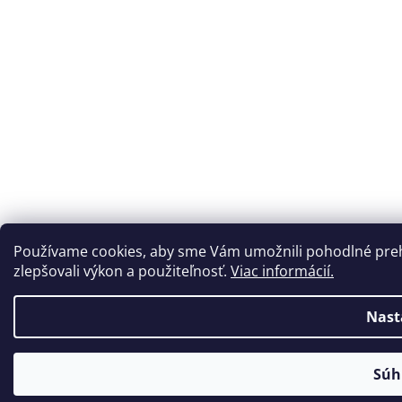
Používame cookies, aby sme Vám umožnili pohodlné preh
zlepšovali výkon a použiteľnosť.
Viac informácií.
Nast
Súh