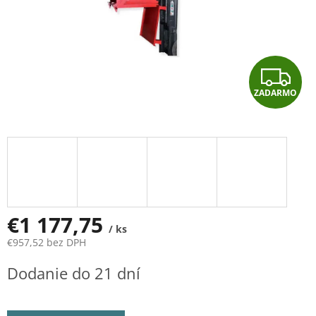
Z
ZADARMO
A
D
A
R
M
€1 177,75
/ ks
€957,52 bez DPH
O
Jednotková
Dodanie do 21 dní
cena: