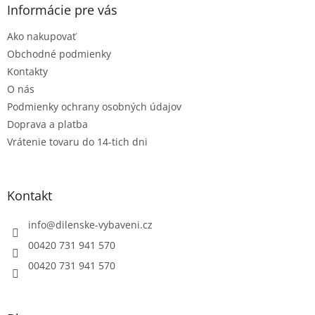
ä
Informácie pre vás
t
Ako nakupovať
i
e
Obchodné podmienky
Kontakty
O nás
Podmienky ochrany osobných údajov
Doprava a platba
Vrátenie tovaru do 14-tich dni
Kontakt
info
@
dilenske-vybaveni.cz
00420 731 941 570
00420 731 941 570