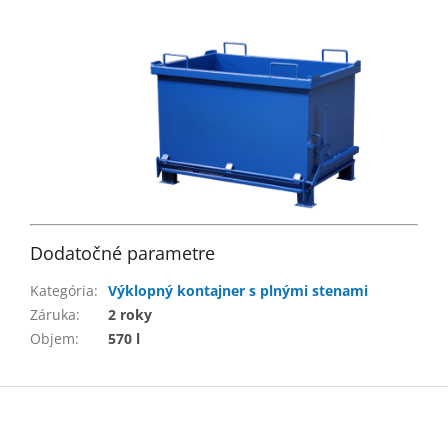
Dodatočné parametre
Kategória
:
Výklopný kontajner s plnými stenami
Záruka
:
2 roky
Objem
:
570 l
Z
á
p