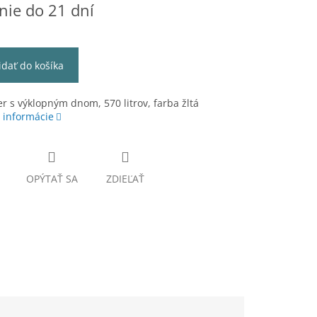
ie do 21 dní
idať do košíka
r s výklopným dnom, 570 litrov, farba žltá
 informácie
OPÝTAŤ SA
ZDIEĽAŤ