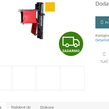
Dodan
cena:
čiek.
Pr
Z
Kontajne
Detailné
ZADARMO
A
TLAČ
D
A
s
Podobné (4)
Diskusia