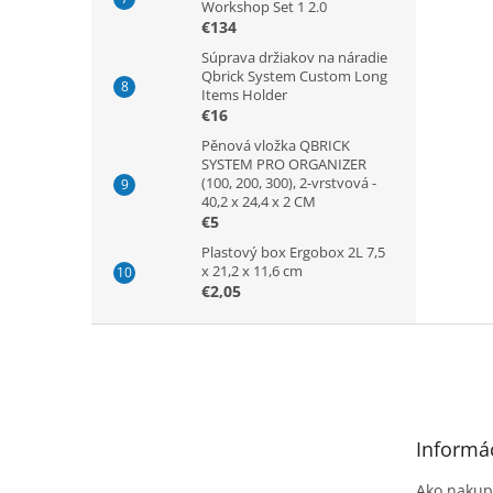
Workshop Set 1 2.0
€134
Súprava držiakov na náradie
Qbrick System Custom Long
Items Holder
€16
Pěnová vložka QBRICK
SYSTEM PRO ORGANIZER
(100, 200, 300), 2-vrstvová -
40,2 x 24,4 x 2 CM
€5
Plastový box Ergobox 2L 7,5
x 21,2 x 11,6 cm
€2,05
Z
á
p
ä
t
Informác
i
e
Ako nakup