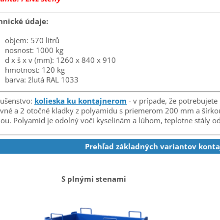
hnické údaje:
objem: 570 litrů
nosnost: 1000 kg
d x š x v (mm): 1260 x 840 x 910
hmotnost: 120 kg
barva: žlutá RAL 1033
lušenstvo:
kolieska ku kontajnerom
- v prípade, že potrebujet
vné a 2 otočné kladky z polyamidu s priemerom 200 mm a šírko
ou. Polyamid je odolný voči kyselinám a lúhom, teplotne stály od
Prehľad základných variantov kont
S plnými stenami