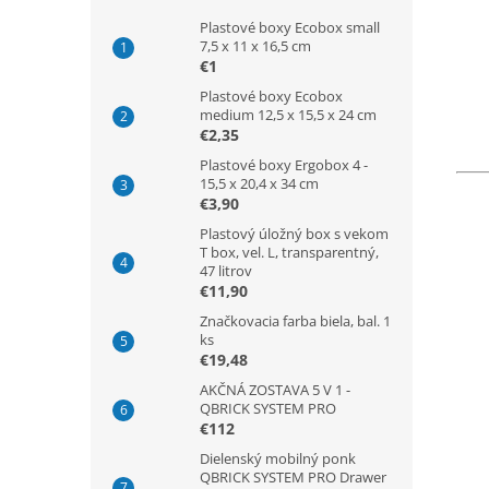
Plastové boxy Ecobox small
7,5 x 11 x 16,5 cm
€1
Plastové boxy Ecobox
medium 12,5 x 15,5 x 24 cm
€2,35
Plastové boxy Ergobox 4 -
15,5 x 20,4 x 34 cm
€3,90
Plastový úložný box s vekom
T box, vel. L, transparentný,
47 litrov
€11,90
Značkovacia farba biela, bal. 1
ks
€19,48
AKČNÁ ZOSTAVA 5 V 1 -
QBRICK SYSTEM PRO
€112
Dielenský mobilný ponk
QBRICK SYSTEM PRO Drawer