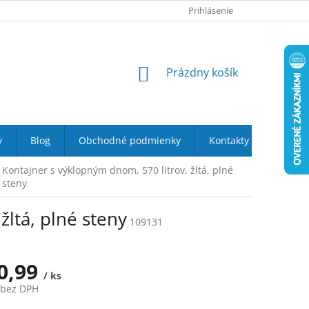
O NÁS
PODMIENKY OCHRANY OSOBNÝCH ÚDAJOV
Prihlásenie
DOPRAVA 
NÁKUPNÝ
Prázdny košík
KOŠÍK
y
Blog
Obchodné podmienky
Kontakty
Kontajner s výklopným dnom, 570 litrov, žltá, plné
steny
žltá, plné steny
109131
0,99
/ ks
 bez DPH
ová