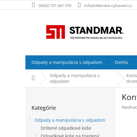
Prejsť
00420 731 941 570
info@dilenske-vybaveni.cz
na
obsah
Odpady a manipulácia s odpadom
Dielňa
Odpady a manipulácia s
Kont
Domov
odpadom
dno
B
Kont
o
Preskočiť
č
Kategórie
Prieme
Neohod
kategórie
n
hodnot
ý
produk
Odpady a manipulácia s odpadom
p
je
Drôtené odpadkové koše
a
0,0
Odpadkové koše na triedený
z