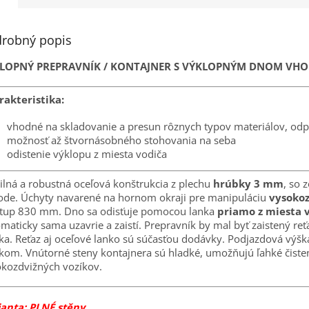
R
M
robný popis
LOPNÝ PREPRAVNÍK / KONTAJNER S VÝKLOPNÝM DNOM VHO
O
rakteristika:
vhodné na skladovanie a presun rôznych typov materiálov, od
možnosť až štvornásobného stohovania na seba
odistenie výklopu z miesta vodiča
ilná a robustná oceľová konštrukcia z plechu
hrúbky 3 mm
, so 
de. Úchyty navarené na hornom okraji pre manipuláciu
vysoko
stup 830 mm. Dno sa odisťuje pomocou lanka
priamo z miesta 
maticky sama uzavrie a zaistí. Prepravník by mal byť zaistený reť
ka. Reťaz aj oceľové lanko sú súčasťou dodávky. Podjazdová v
kom. Vnútorné steny kontajnera sú hladké, umožňujú ľahké čisteni
kozdvižných vozíkov.
ianta: PLNÉ stěny