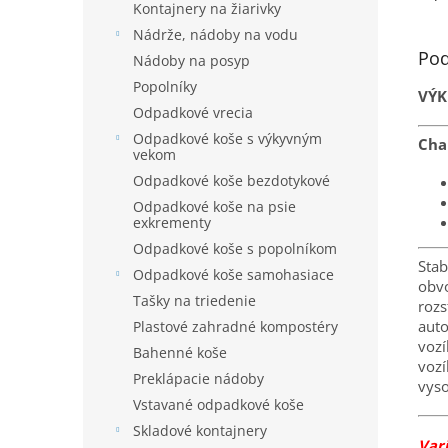
Kontajnery na žiarivky
Nádrže, nádoby na vodu
Pod
Nádoby na posyp
Popolníky
VÝK
Odpadkové vrecia
Odpadkové koše s výkyvným
Cha
vekom
Odpadkové koše bezdotykové
Odpadkové koše na psie
exkrementy
Odpadkové koše s popolníkom
Stab
Odpadkové koše samohasiace
obvo
Tašky na triedenie
roz
auto
Plastové zahradné kompostéry
vozí
Bahenné koše
vozí
Preklápacie nádoby
vyso
Vstavané odpadkové koše
Skladové kontajnery
Var