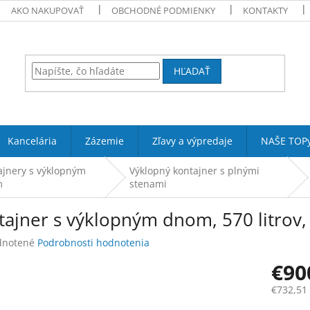
AKO NAKUPOVAŤ
OBCHODNÉ PODMIENKY
KONTAKTY
HĽADAŤ
Kancelária
Zázemie
Zľavy a výpredaje
NAŠE TOP
ajnery s výklopným
Výklopný kontajner s plnými
m
stenami
ajner s výklopným dnom, 570 litrov, 
rné
notené
Podrobnosti hodnotenia
enie
€90
tu
€732,51
Jednotk