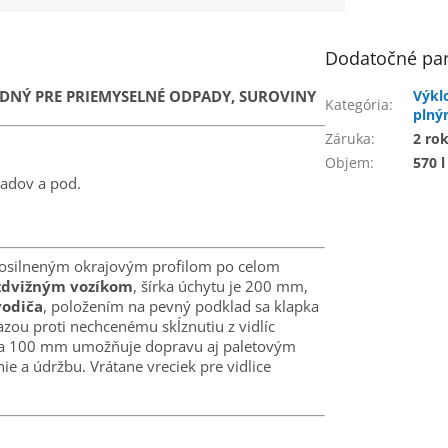
Dodatočné pa
DNÝ PRE PRIEMYSELNÉ ODPADY, SUROVINY
Výkl
Kategória
:
plný
Záruka
:
2 ro
Objem
:
570 l
padov a pod.
zosilneným okrajovým profilom po celom
zdvižným vozíkom
, šírka úchytu je 200 mm,
vodiča
, položením na pevný podklad sa klapka
azou proti nechcenému skĺznutiu z vidlíc
ýška 100 mm umožňuje dopravu aj paletovým
e a údržbu. Vrátane vreciek pre vidlice