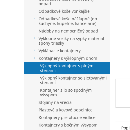
n
odpad
5
e
hviezdi
Odpadkové koše vonkajšie
l
Odpadkové koše nášľapné (do
kuchyne, kúpeľne, kancelárie)
Nádoby na nemocničný odpad
Vyklopne voziky na sypky material
spony triesky
Vyklápacie kontajnery
Kontajnery s výklopným dnom
Výklopný kontajner s plnými
stenami
Výklopný kontajner so sieťovanými
stenami
Kontajner silo so spodným
výsypom
Stojany na vrecia
Plastové a kovové popolnice
Kontajnery pre otočné vidlice
Kontajnery s bočným výsypom
Popi