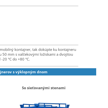
e mobilný kontajner, tak dokúpte ku kontajneru
u 50 mm s valčekovými ložiskami a dvojitou
 -20 °C do +80 °C.
ajnerov s výklopným dnom
So sieťovanými stenami