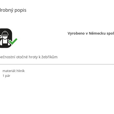
robný popis
Vyrobeno v Německu spole
ečnostní otočné hroty k žebříkům
materiál: hliník
1 pár