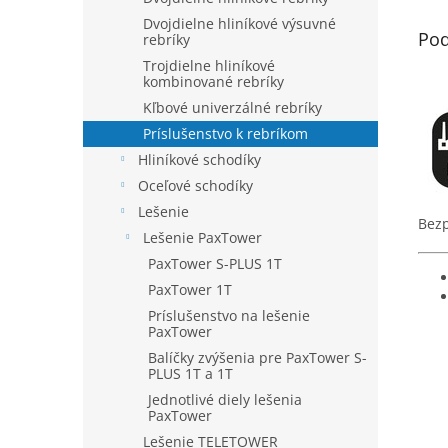
Dvojdielne hliníkové výsuvné
Pod
rebríky
Trojdielne hliníkové
kombinované rebríky
Kľbové univerzálné rebríky
Príslušenstvo k rebríkom
Hliníkové schodíky
Oceľové schodíky
Lešenie
Bezp
Lešenie PaxTower
PaxTower S-PLUS 1T
PaxTower 1T
Príslušenstvo na lešenie
PaxTower
Balíčky zvýšenia pre PaxTower S-
PLUS 1T a 1T
Jednotlivé diely lešenia
PaxTower
Lešenie TELETOWER