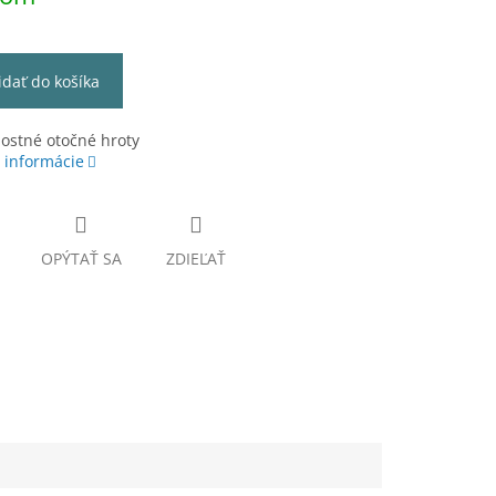
idať do košíka
ostné otočné hroty
 informácie
OPÝTAŤ SA
ZDIEĽAŤ