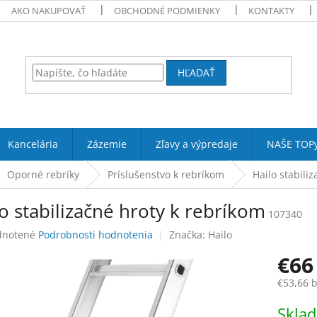
AKO NAKUPOVAŤ
OBCHODNÉ PODMIENKY
KONTAKTY
HĽADAŤ
Kancelária
Zázemie
Zľavy a výpredaje
NAŠE TOP
Oporné rebríky
Príslušenstvo k rebríkom
Hailo stabili
o stabilizačné hroty k rebríkom
107340
rné
notené
Podrobnosti hodnotenia
Značka:
Hailo
enie
€6
tu
€53,66 
Jednotk
Skla
cena: