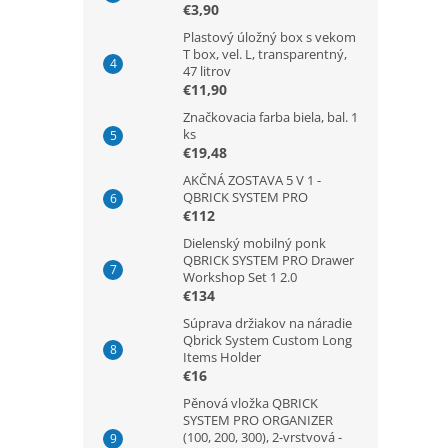
€3,90
Plastový úložný box s vekom
T box, vel. L, transparentný,
47 litrov
€11,90
Značkovacia farba biela, bal. 1
ks
€19,48
AKČNÁ ZOSTAVA 5 V 1 -
QBRICK SYSTEM PRO
€112
Dielenský mobilný ponk
QBRICK SYSTEM PRO Drawer
Workshop Set 1 2.0
€134
Súprava držiakov na náradie
Qbrick System Custom Long
Items Holder
€16
Pěnová vložka QBRICK
SYSTEM PRO ORGANIZER
(100, 200, 300), 2-vrstvová -