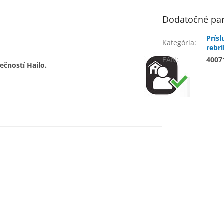
Dodatočné pa
Prís
Kategória
:
rebr
EAN
:
4007
čností Hailo.