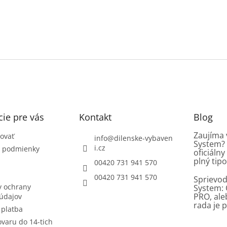
ie pre vás
Kontakt
Blog
Zaujíma 
ovať
info
@
dilenske-vybaven
System? 
i.cz
 podmienky
oficiáln
plný tipo
00420 731 941 570
00420 731 941 570
Sprievod
 ochrany
System: 
PRO, al
údajov
rada je p
 platba
ovaru do 14-tich