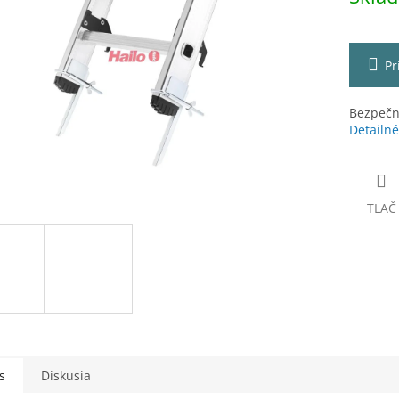
čiek.
Pr
Bezpečn
Detailné
TLAČ
s
Diskusia