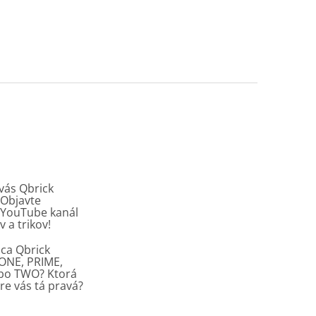
vás Qbrick
Objavte
y YouTube kanál
v a trikov!
ca Qbrick
ONE, PRIME,
ebo TWO? Ktorá
re vás tá pravá?