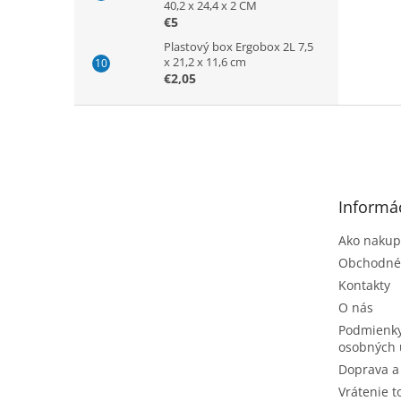
40,2 x 24,4 x 2 CM
€5
Plastový box Ergobox 2L 7,5
x 21,2 x 11,6 cm
€2,05
Z
á
p
ä
t
Informác
i
e
Ako nakup
Obchodné
Kontakty
O nás
Podmienky
osobných 
Doprava a
Vrátenie t