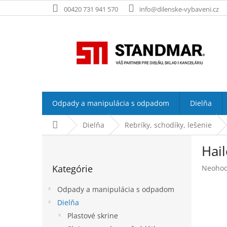
Prejsť
00420 731 941 570
info@dilenske-vybaveni.cz
na
obsah
Odpady a manipulácia s odpadom
Dielňa
Domov
Dielňa
Rebríky, schodíky, lešenie
B
Hail
o
Preskočiť
č
Kategórie
Prieme
Neohod
kategórie
n
hodnot
ý
produk
Odpady a manipulácia s odpadom
p
je
Dielňa
a
0,0
Plastové skrine
z
n
5