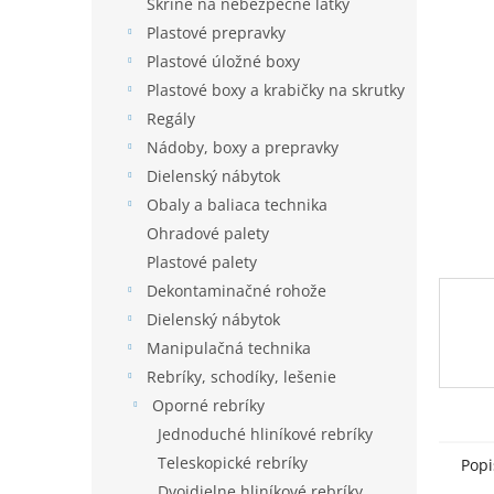
e
Skrine na nebezpečné látky
hviezdi
l
Plastové prepravky
Plastové úložné boxy
Plastové boxy a krabičky na skrutky
Regály
Nádoby, boxy a prepravky
Dielenský nábytok
Obaly a baliaca technika
Ohradové palety
Plastové palety
Dekontaminačné rohože
Dielenský nábytok
Manipulačná technika
Rebríky, schodíky, lešenie
Oporné rebríky
Jednoduché hliníkové rebríky
Teleskopické rebríky
Popi
Dvojdielne hliníkové rebríky