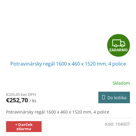
Z
ZADARMO
A
Potravinársky regál 1600 x 460 x 1520 mm, 4 police
D
A
Skladom
R
€205,45 bez DPH
Do košíka
€252,70
/ ks
M
Potravinársky regál 1600 x 460 x 1520 mm, 4 police
O
Kód:
104007
+ Darček
zdarma