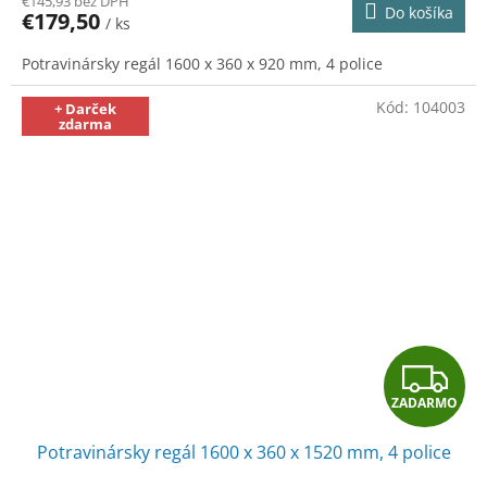
€145,93 bez DPH
Do košíka
€179,50
/ ks
M
Potravinársky regál 1600 x 360 x 920 mm, 4 police
O
Kód:
104003
+ Darček
zdarma
Z
ZADARMO
A
Potravinársky regál 1600 x 360 x 1520 mm, 4 police
D