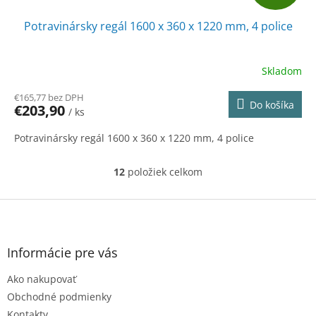
A
Potravinársky regál 1600 x 360 x 1220 mm, 4 police
D
A
Skladom
R
€165,77 bez DPH
Do košíka
€203,90
/ ks
M
Potravinársky regál 1600 x 360 x 1220 mm, 4 police
O
12
položiek celkom
O
v
l
Z
á
á
d
p
a
ä
Informácie pre vás
c
t
i
Ako nakupovať
i
e
e
p
Obchodné podmienky
r
Kontakty