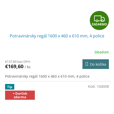
Z
ZADARMO
A
Potravinársky regál 1600 x 460 x 610 mm, 4 police
D
A
Skladom
R
€137,89 bez DPH
Do košíka
€169,60
/ ks
M
Potravinársky regál 1600 x 460 x 610 mm, 4 police
O
Kód:
104008
Tip
+ Darček
zdarma