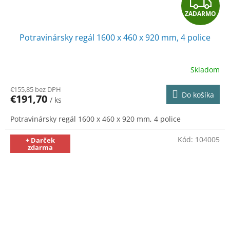
Z
ZADARMO
A
Potravinársky regál 1600 x 460 x 920 mm, 4 police
D
A
Skladom
R
€155,85 bez DPH
Do košíka
€191,70
/ ks
M
Potravinársky regál 1600 x 460 x 920 mm, 4 police
O
Kód:
104005
+ Darček
zdarma