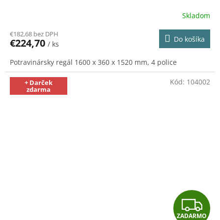
A
Skladom
R
€182,68 bez DPH
Do košíka
€224,70
/ ks
M
Potravinársky regál 1600 x 360 x 1520 mm, 4 police
O
Kód:
104002
+ Darček
zdarma
Z
ZADARMO