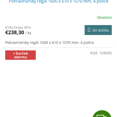
Potravinársky regál 1600 x 610 x 1070 mm, 4 police
D
A
Skladom
R
€193,74 bez DPH
Do košíka
€238,30
/ ks
M
Potravinársky regál 1600 x 610 x 1070 mm, 4 police
O
Kód:
104006
+ Darček
zdarma