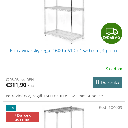
o
o
d
v
u
k
t
Z
o
v
ZADARMO
A
Potravinársky regál 1600 x 610 x 1520 mm, 4 police
D
A
Skladom
R
€253,58 bez DPH
Do košíka
€311,90
/ ks
M
Potravinársky regál 1600 x 610 x 1520 mm, 4 police
O
Kód:
104009
Tip
+ Darček
zdarma