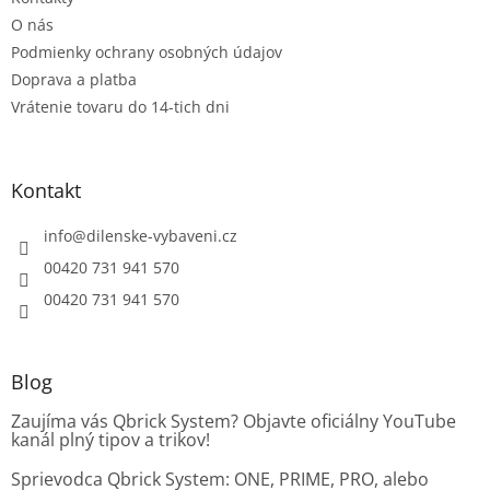
v
O nás
k
Podmienky ochrany osobných údajov
y
v
Doprava a platba
ý
Vrátenie tovaru do 14-tich dni
p
i
s
u
Kontakt
info
@
dilenske-vybaveni.cz
00420 731 941 570
00420 731 941 570
Blog
Zaujíma vás Qbrick System? Objavte oficiálny YouTube
kanál plný tipov a trikov!
Sprievodca Qbrick System: ONE, PRIME, PRO, alebo