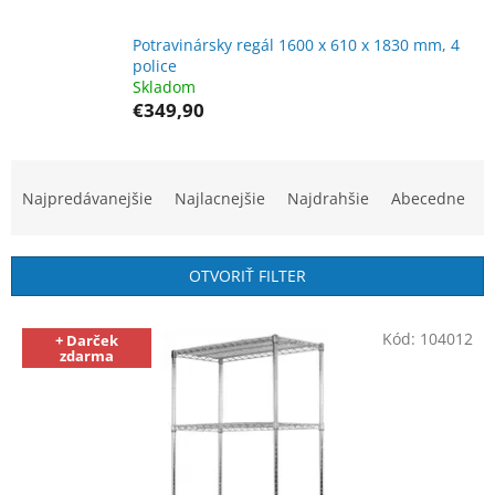
Potravinársky regál 1600 x 610 x 1830 mm, 4
police
Skladom
€349,90
R
a
Najpredávanejšie
Najlacnejšie
Najdrahšie
Abecedne
d
e
n
OTVORIŤ FILTER
i
e
V
p
Kód:
104012
+ Darček
ý
zdarma
r
p
o
i
d
s
u
p
k
r
t