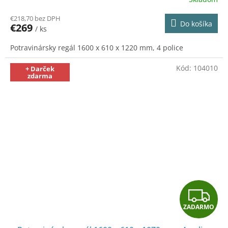
R
€218,70 bez DPH
Do košíka
€269
/ ks
M
Potravinársky regál 1600 x 610 x 1220 mm, 4 police
O
Kód:
104010
+ Darček
zdarma
Z
ZADARMO
A