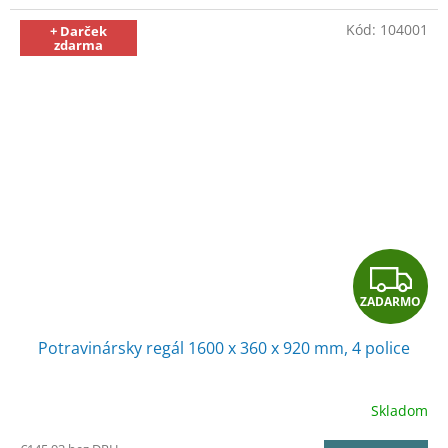
O
Kód:
104001
+ Darček
zdarma
Z
ZADARMO
A
Potravinársky regál 1600 x 360 x 920 mm, 4 police
D
A
Skladom
R