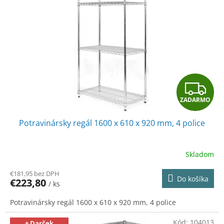
Z
ZADARMO
A
Potravinársky regál 1600 x 610 x 920 mm, 4 police
D
A
Skladom
R
€181,95 bez DPH
Do košíka
€223,80
/ ks
M
Potravinársky regál 1600 x 610 x 920 mm, 4 police
O
Kód:
104013
+ Darček