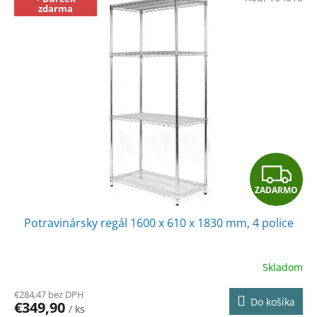
zdarma
Z
ZADARMO
A
Potravinársky regál 1600 x 610 x 1830 mm, 4 police
D
A
Skladom
R
€284,47 bez DPH
Do košíka
€349,90
/ ks