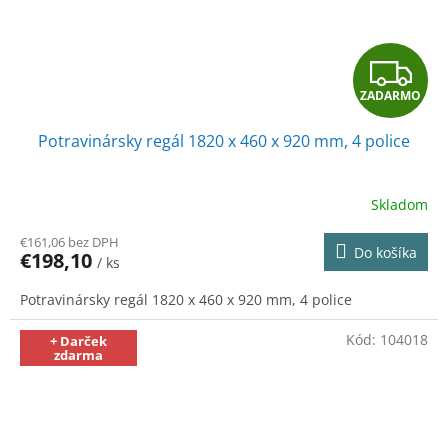
Z
ZADARMO
A
Potravinársky regál 1820 x 460 x 920 mm, 4 police
D
A
Skladom
R
€161,06 bez DPH
Do košíka
€198,10
/ ks
M
Potravinársky regál 1820 x 460 x 920 mm, 4 police
O
Kód:
104018
+ Darček
zdarma