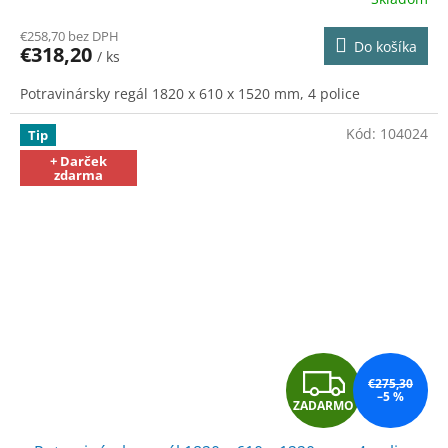
R
€258,70 bez DPH
Do košíka
€318,20
/ ks
M
Potravinársky regál 1820 x 610 x 1520 mm, 4 police
O
Kód:
104024
Tip
+ Darček
zdarma
Z
€275,30
–5 %
ZADARMO
A