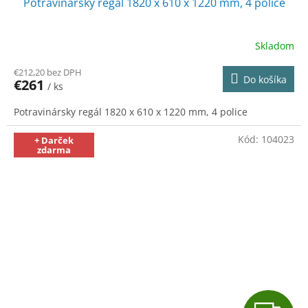
Potravinársky regál 1820 x 610 x 1220 mm, 4 police
D
A
Skladom
R
€212,20 bez DPH
Do košíka
€261
/ ks
M
Potravinársky regál 1820 x 610 x 1220 mm, 4 police
O
Kód:
104023
+ Darček
zdarma