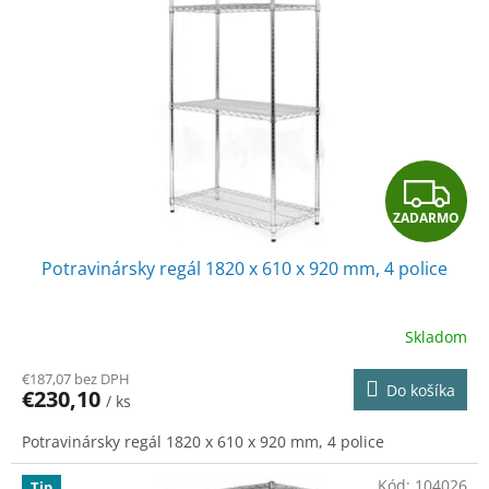
Z
ZADARMO
A
Potravinársky regál 1820 x 610 x 920 mm, 4 police
D
A
Skladom
R
€187,07 bez DPH
Do košíka
€230,10
/ ks
M
Potravinársky regál 1820 x 610 x 920 mm, 4 police
O
Kód:
104026
Tip