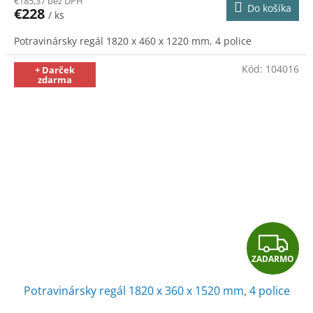
€185,37 bez DPH
Do košíka
€228
/ ks
M
Potravinársky regál 1820 x 460 x 1220 mm, 4 police
O
Kód:
104016
+ Darček
zdarma
Z
ZADARMO
A
Potravinársky regál 1820 x 360 x 1520 mm, 4 police
D