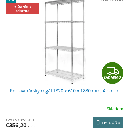
+ Darček
zdarma
Z
ZADARMO
A
Potravinársky regál 1820 x 610 x 1830 mm, 4 police
D
A
Skladom
R
€289,59 bez DPH
Do košíka
€356,20
/ ks