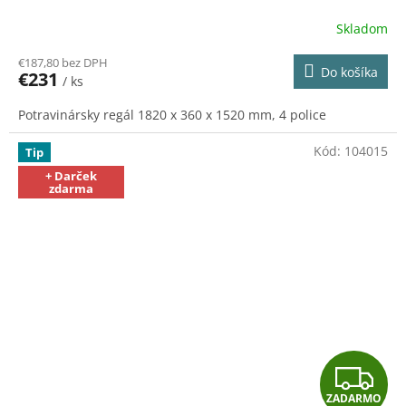
A
Skladom
R
€187,80 bez DPH
Do košíka
€231
/ ks
M
Potravinársky regál 1820 x 360 x 1520 mm, 4 police
O
Kód:
104015
Tip
+ Darček
zdarma
Z
ZADARMO