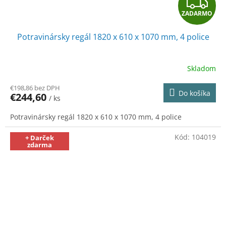
Z
ZADARMO
A
Potravinársky regál 1820 x 610 x 1070 mm, 4 police
D
A
Skladom
R
€198,86 bez DPH
Do košíka
€244,60
/ ks
M
Potravinársky regál 1820 x 610 x 1070 mm, 4 police
O
Kód:
104019
+ Darček
zdarma