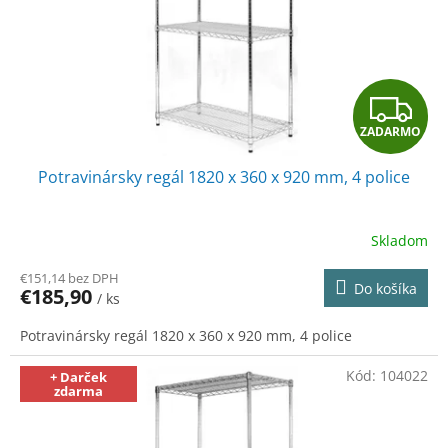
o
o
d
v
u
k
t
Z
o
v
ZADARMO
A
Potravinársky regál 1820 x 360 x 920 mm, 4 police
D
A
Skladom
R
€151,14 bez DPH
Do košíka
€185,90
/ ks
M
Potravinársky regál 1820 x 360 x 920 mm, 4 police
O
Kód:
104022
+ Darček
zdarma