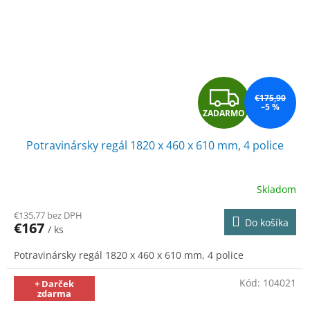
Z
€175,90
–5 %
ZADARMO
A
Potravinársky regál 1820 x 460 x 610 mm, 4 police
D
A
Skladom
R
€135,77 bez DPH
Do košíka
€167
/ ks
M
Potravinársky regál 1820 x 460 x 610 mm, 4 police
O
Kód:
104021
+ Darček
zdarma