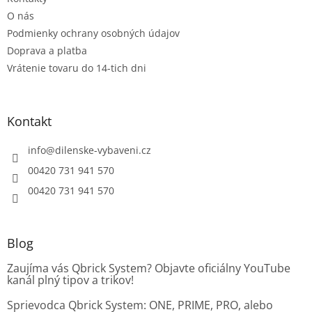
v
O nás
k
Podmienky ochrany osobných údajov
y
v
Doprava a platba
ý
Vrátenie tovaru do 14-tich dni
p
i
s
u
Kontakt
info
@
dilenske-vybaveni.cz
00420 731 941 570
00420 731 941 570
Blog
Zaujíma vás Qbrick System? Objavte oficiálny YouTube
kanál plný tipov a trikov!
Sprievodca Qbrick System: ONE, PRIME, PRO, alebo