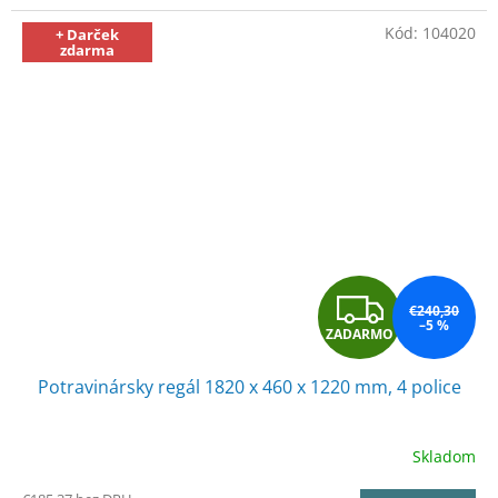
O
Kód:
104020
+ Darček
zdarma
Z
€240,30
–5 %
ZADARMO
A
Potravinársky regál 1820 x 460 x 1220 mm, 4 police
D
A
Skladom
R