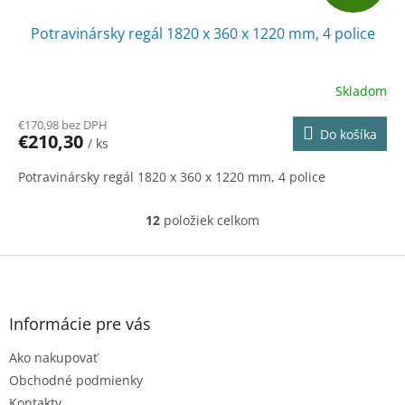
A
Potravinársky regál 1820 x 360 x 1220 mm, 4 police
D
A
Skladom
R
€170,98 bez DPH
Do košíka
€210,30
/ ks
M
Potravinársky regál 1820 x 360 x 1220 mm, 4 police
O
12
položiek celkom
O
v
l
Z
á
á
d
p
a
ä
Informácie pre vás
c
t
i
Ako nakupovať
i
e
e
p
Obchodné podmienky
r
Kontakty