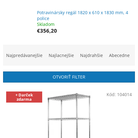
Potravinársky regál 1820 x 610 x 1830 mm, 4
police
Skladom
€356,20
R
a
Najpredávanejšie
Najlacnejšie
Najdrahšie
Abecedne
d
e
n
OTVORIŤ FILTER
i
e
V
p
Kód:
104014
+ Darček
ý
zdarma
r
p
o
i
d
s
u
p
k
r
t